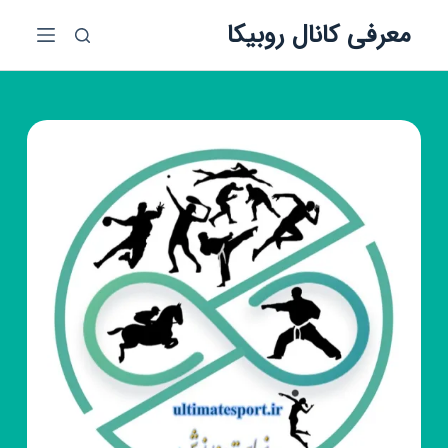
پ
معرفی کانال روبیکا
ر
ش
ب
ه
م
ح
ت
و
ا