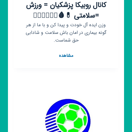
کانال روبیکا پزشکیان = ورزش
=سلامتی 💊🩸🚵‍♀️🤾‍♀️🤾‍♂️
وزن ایده آل خودت و پیدا کن و با ما از هر
گونه بیماری در امان باش سلامت و شادابی
حق شماست.
کانال
مشاهده
روبیکا
پزشکیان
=
ورزش
=سلامتی
💊
🩸
🚵‍♀️
🤾‍♀️
🤾‍♂️