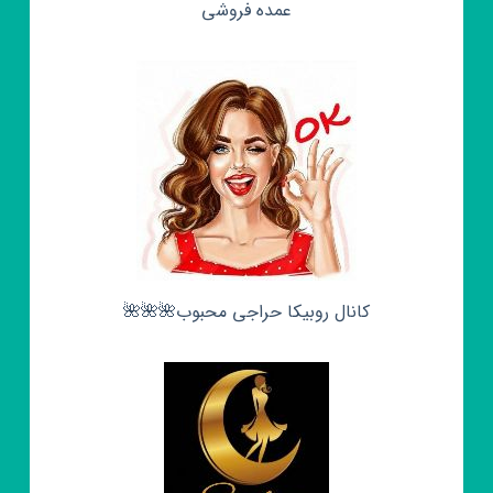
عمده فروشی
کانال روبیکا حراجی محبوب🌺🌺🌺