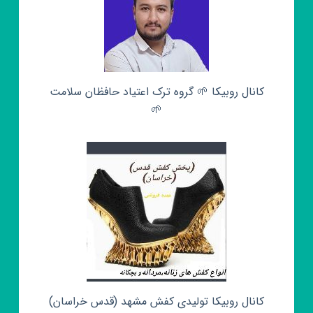
کانال روبیکا 🌱 گروه ترک اعتیاد حافظان سلامت
🌱
کانال روبیکا تولیدی کفش مشهد (قدس خراسان)