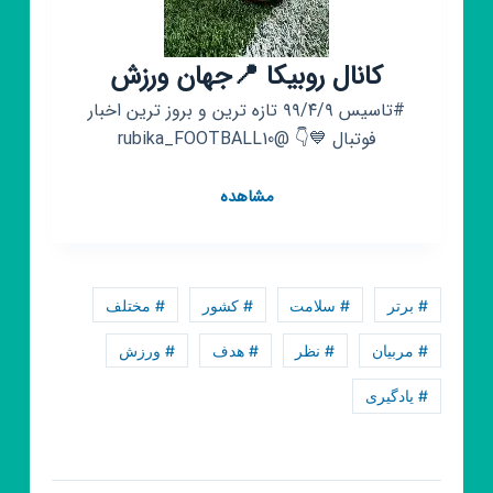
کانال روبیکا 📍جهان ورزش
#تاسیس ۹۹/۴/۹ تازه ترین و بروز ترین اخبار
فوتبال 💙👇 @rubika_FOOTBALL10
کانال
مشاهده
روبیکا
📍
جهان
ورزش
# برتر
# سلامت
# کشور
# مختلف
# مربیان
# نظر
# هدف
# ورزش
# یادگیری