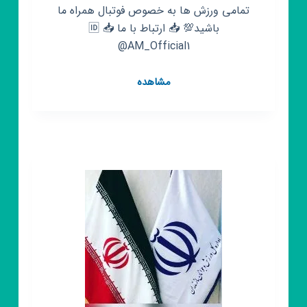
تمامی ورزش ها به خصوص فوتبال همراه ما
باشید💯 📥 ارتباط با ما 📥 🆔
@AM_Official1
کانال
مشاهده
روبیکا
ورزش
نیوز