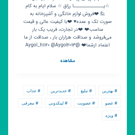
☆یــــــــــــــا رزاق ☆ سلام ایام به کام
🙋 ❤️فروش لوازم خانگی و آشپزخانه به
صورت تک و عمده♥️ ❤️با کیفیت عالی و قیمت
مناسب❤️ ❤️در تجارت، فریب یک بار
می‌فروشد و صداقت هزاران بار ، صداقت از ما
اعتماد ازشما❤️ @Aygol_h1120 @Aygol2013
کانال
مشاهده
روبیکا
ارزان
سرای
خانه
# بهترین
# تبلیغ
# جدیدترین
# جذاب
و
آشپزخانه
# عضو
# عضویت
# لینکدونی
# معرفی
🧺
# ویژه