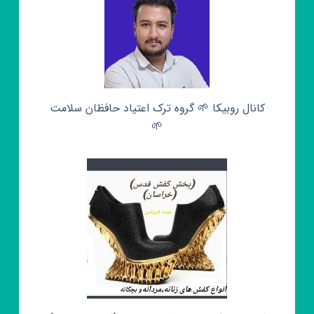
کانال روبیکا 🌱 گروه ترک اعتیاد حافظان سلامت
🌱