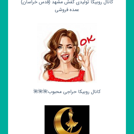
کانال روبیکا تولیدی کفش مشهد (قدس خراسان)
عمده فروشی
کانال روبیکا حراجی محبوب🌺🌺🌺