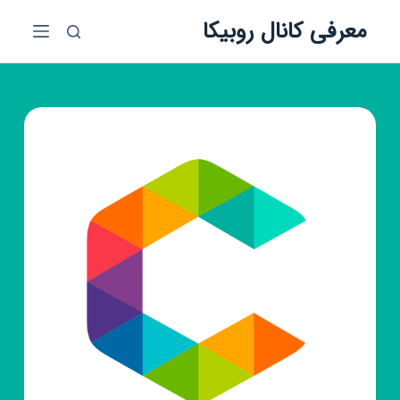
پ
معرفی کانال روبیکا
ر
ش
ب
ه
م
ح
ت
و
ا