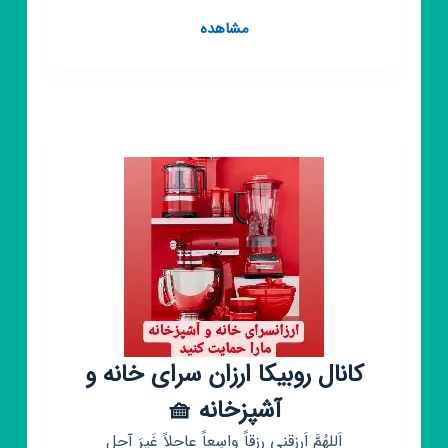
کانال
مشاهده
روبیکا
لینکدونی
سراسری
رایگان
کانال روبیکا ارزان سرای خانه و
آشپزخانه 🧺
اَللهُمَّ اَرِزقنی رِزقاً واسِعاً عاجِلاً غَیرَ آجل