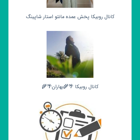
کانال روبیکا پخش عمده مانتو استار شاپینگ
کانال روبیکا 🌴🌾بهاران🌴🌾