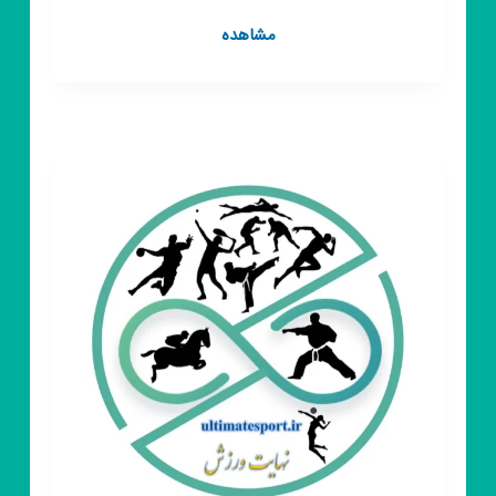
کانال
مشاهده
روبیکا
سلامتی
و
تناسب
اندام