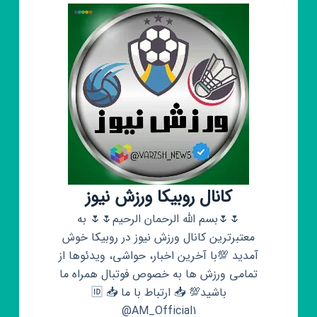
کانال روبیکا ورزش نیوز
🌷🌷بسم الله الرحمان الرحیم🌷🌷 به
معتبرترین کانال ورزش نیوز در روبیکا خوش
آمدید 💯با آخرین اخبار، حواشی، ویدئوها از
تمامی ورزش ها به خصوص فوتبال همراه ما
باشید💯 📥 ارتباط با ما 📥 🆔
@AM_Official1