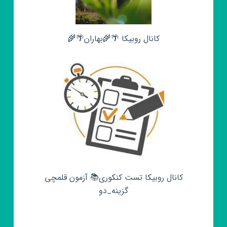
کانال روبیکا 🌴🌾بهاران🌴🌾
کانال روبیکا تست کنکوری📚 آزمون قلمچی‌‌
گزینه_دو