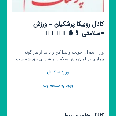
کانال روبیکا پزشکیان = ورزش
=سلامتی 💊🩸🚵‍♀️🤾‍♀️🤾‍♂️
وزن ایده آل خودت و پیدا کن و با ما از هر گونه
بیماری در امان باش سلامت و شادابی حق شماست.
ورود به کانال
ورود به نسخه وب