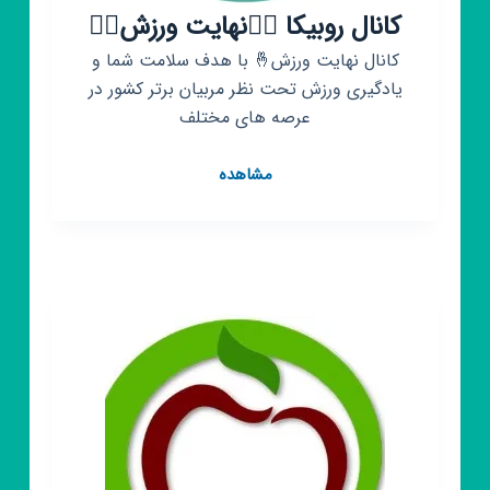
کانال روبیکا 🏃‍♂️نهایت ورزش🏃‍♀️
کانال نهایت ورزش🤞 با هدف سلامت شما و
یادگیری ورزش تحت نظر مربیان برتر کشور در
عرصه های مختلف
کانال
مشاهده
روبیکا
🏃‍♂️نهایت
ورزش
🏃‍♀️