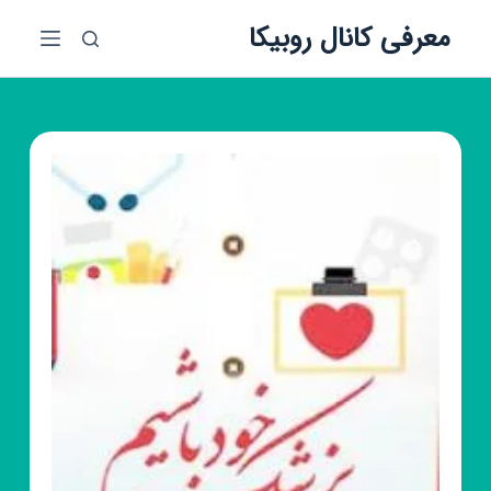
پ
معرفی کانال روبیکا
ر
ش
ب
ه
م
ح
ت
و
ا