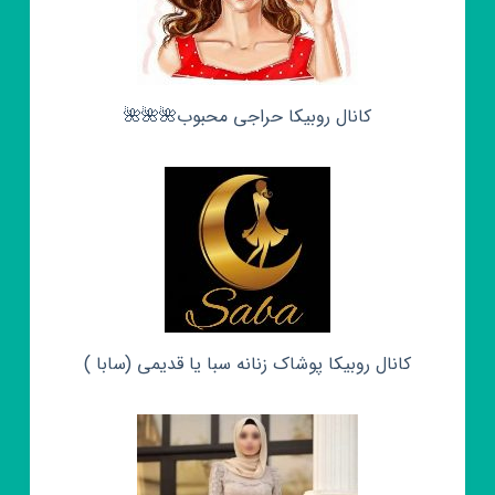
کانال روبیکا حراجی محبوب🌺🌺🌺
کانال روبیکا پوشاک زنانه سبا یا قدیمی (سابا )