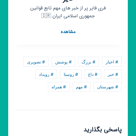
فری فایر پر از خبر های مهم تابع قوانین
جمهوری اسلامی ایران 🇮🇷
کانال
مشاهده
روبیکا
خبر
های
فوری
# اخبار
# بزرگ
# پوشش
# تصویری
فری
فایر
# خبر
# داغ
# روستا
# رویداد
# شهرستان
# مهم
# همراه
پاسخی بگذارید