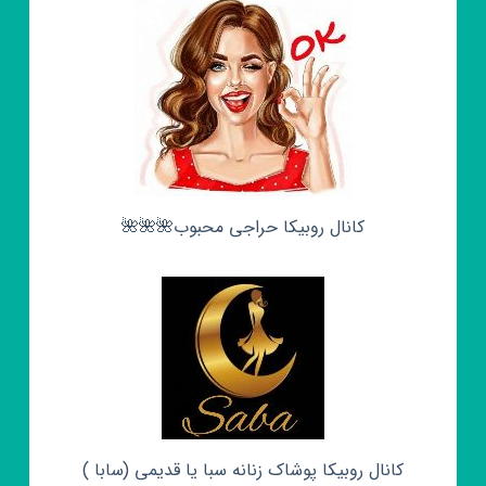
کانال روبیکا حراجی محبوب🌺🌺🌺
کانال روبیکا پوشاک زنانه سبا یا قدیمی (سابا )