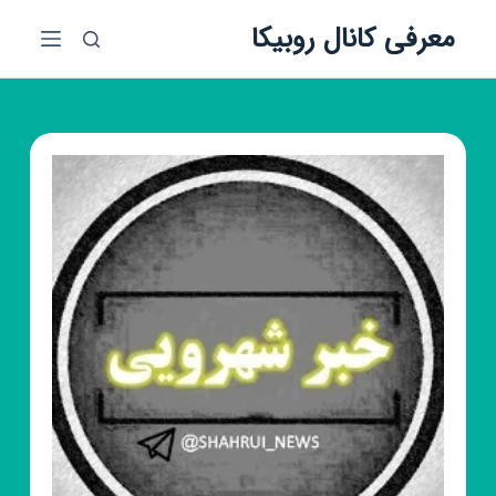
پ
معرفی کانال روبیکا
ر
ش
ب
ه
م
ح
ت
و
ا