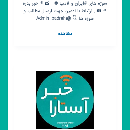
سوژه های #ایران و #دنیا ⛔️ . 📸 ⚘️ خبر بدره
⚘️ 📸 . ارتباط با ادمین جهت ارسال مطالب و
سوژه ها :👇 @Admin_badreh1
کانال
مشاهده
روبیکا
بدره
خبر