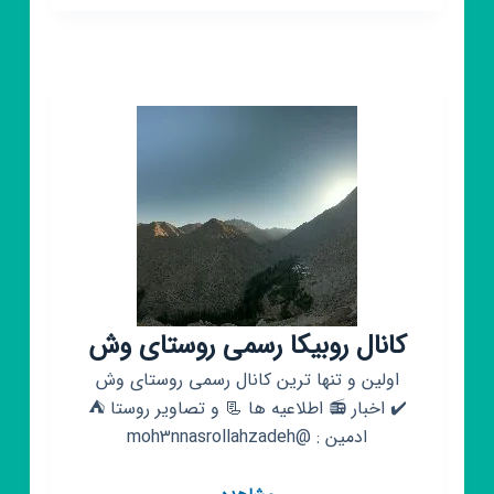
خبر
ورزشی
کانال روبیکا رسمی روستای وش
اولین و تنها ترین کانال رسمی روستای وش
✔️ اخبار 📻 اطلاعیه ها 📃 و تصاویر روستا ⛺
ادمین : @moh3nnasrollahzadeh
کانال