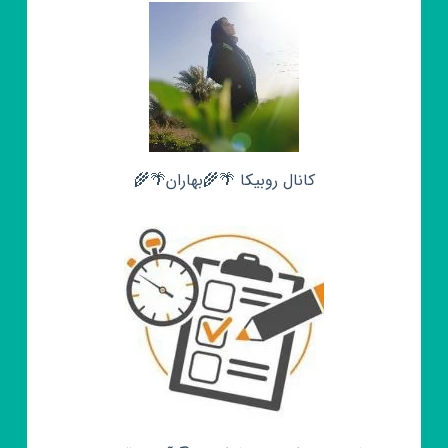
کانال روبیکا 🌴🌾بهاران🌴🌾