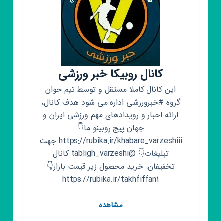
کانال روبیکا خبر ورزشی
این کانال کاملا مستقل و توسط تیم جوان
گروه #خبرورزشی اداره می شود هدف کانال،
ارائه اخبار و رویدادهای مهم ورزشی ایران و
جهان پیج روبینو ما👇
https://rubika.ir/khabare_varzeshiii جهت
تبلیغات👇 @tabligh_varzeshi کانال
تخفیفان، خرید محصول زیر قیمت بازار👇
https://rubika.ir/takhfiffan1
کانال
مشاهده
روبیکا