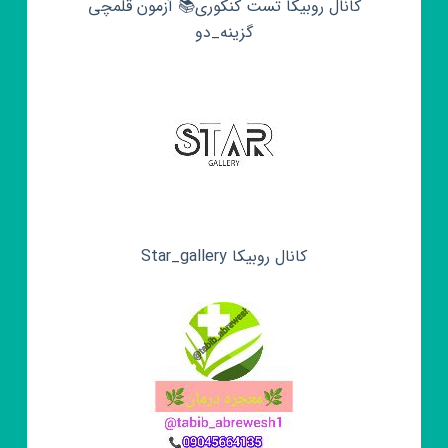
کانال روبیکا تست کنکوری📚 آزمون قلمچی‌‌
گزینه_دو
کانال روبیکا Star_gallery