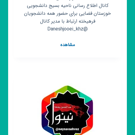
کانال اطلاع رسانی ناحیه بسیج دانشجویی
خوزستان فضایی برای حضور همه دانشجویان
فرهیخته ارتباط با مدیر کانال
@Daneshjooei_khz
کانال
مشاهده
روبیکا
آرمان
دانشجو
خوزستان