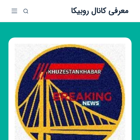
پ
معرفی کانال روبیکا
ر
ش
ب
ه
م
ح
ت
و
ا