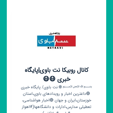
البرز
–
کرجی
ها
خبر
فوری
کرج
–
اخبار
البرز
کانال روبیکا نت باوی|پایگاه
خبری 😷😷
﷽ 🌐 نت باوی/ پایگاه خبری
🔵داغترین اخبار و رویدادهای باوی،استان
خوزستان،ایران و جهان 🔴اخبار هواشناسی،
تعطیلی مدارس،ادارات و دانشگاهها(#اهواز