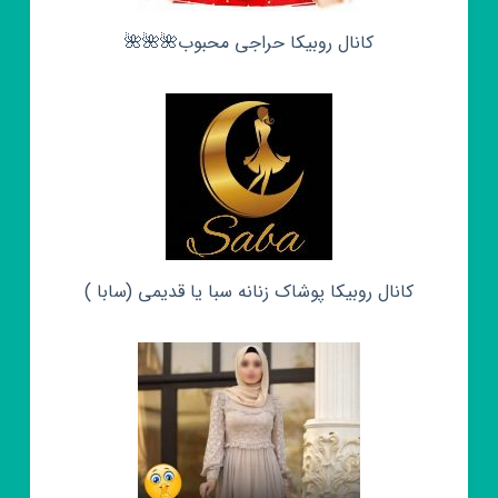
کانال روبیکا حراجی محبوب🌺🌺🌺
کانال روبیکا پوشاک زنانه سبا یا قدیمی (سابا )