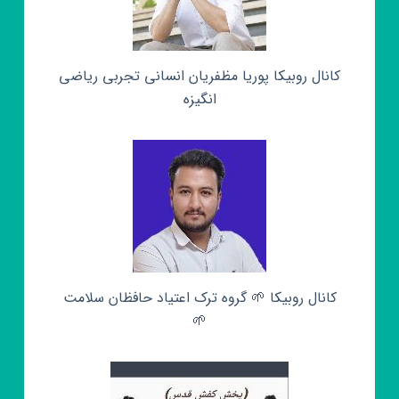
کانال روبیکا پوریا مظفریان انسانی تجربی ریاضی
انگیزه
کانال روبیکا 🌱 گروه ترک اعتیاد حافظان سلامت
🌱