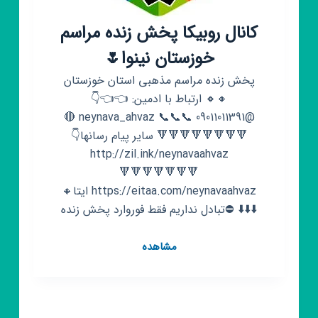
کانال روبیکا پخش زنده مراسم
خوزستان نینوا🌷
پخش زنده مراسم مذهبی استان خوزستان
🔸️🔸️ ارتباط با ادمین: 👈👈👇
@neynava_ahvaz 📞📞📞 09011011391 🔴
🔻🔻🔻🔻🔻🔻🔻🔻 سایر پیام رسانها👇
http://zil.ink/neynavaahvaz
🔻🔻🔻🔻🔻🔻🔻
https://eitaa.com/neynavaahvaz ایتا🔸️
⬇️⬇️⬇️ ⛔تبادل نداریم فقط فوروارد پخش زنده
کانال
مشاهده
روبیکا
پخش
زنده
مراسم