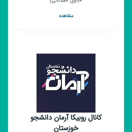
#باوی #ملاثانی)
کانال
مشاهده
روبیکا
نت
باوی|
پایگاه
خبری
😷
😷
کانال روبیکا آرمان دانشجو
خوزستان