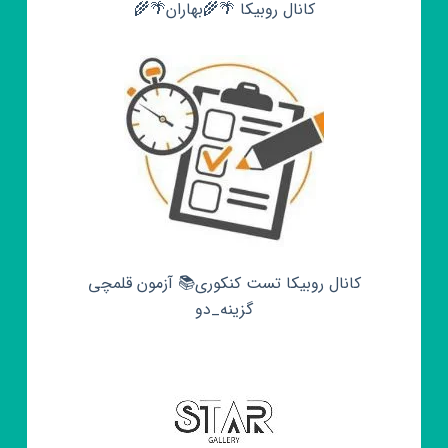
کانال روبیکا 🌴🌾بهاران🌴🌾
کانال روبیکا تست کنکوری📚 آزمون قلمچی‌‌
گزینه_دو