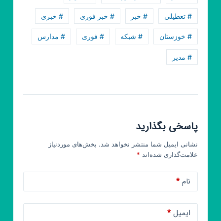
بروز
دنیا|
# تعطیلی
# خبر
# خبر فوری
# خبری
درج
# خوزستان
# شبکه
# فوری
# مدارس
آگهی
# مدیر
پاسخی بگذارید
نشانی ایمیل شما منتشر نخواهد شد.
بخش‌های موردنیاز
علامت‌گذاری شده‌اند
*
نام
*
ایمیل
*