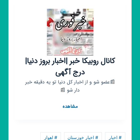
خوزستان
نینوا
🌷
کانال روبیکا خبر |اخبار بروز دنیا|
درج آگهی
📰عضو شو و از اخبار کل دنیا تو یه دقیقه خبر
دار شو 📰
کانال
مشاهده
روبیکا
خبر
|
اخبار
# اخبار
# اخبار خوزستان
# اهواز