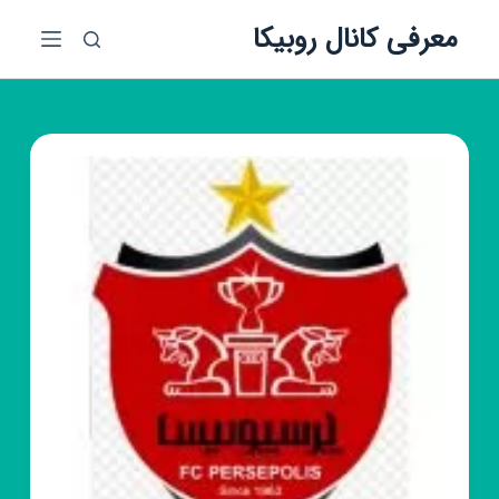
پ
معرفی کانال روبیکا
ر
ش
ب
ه
م
ح
ت
و
ا