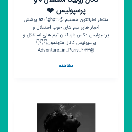
کانال روبیکا استقلال💙و
پرسپولیس ❤️
منتظر نظراتتون هستیم @az09ghp22 پوشش
اخبار های تیم های خوب استقلال و
پرسپولیس عکس بازیکنان تیم های استقلال و
پرسپولیس کانال متهدمون👇👇👇
@Adventure_in_Paris_2023
کانال
مشاهده
روبیکا
استقلال
💙
و
پرسپولیس
❤️