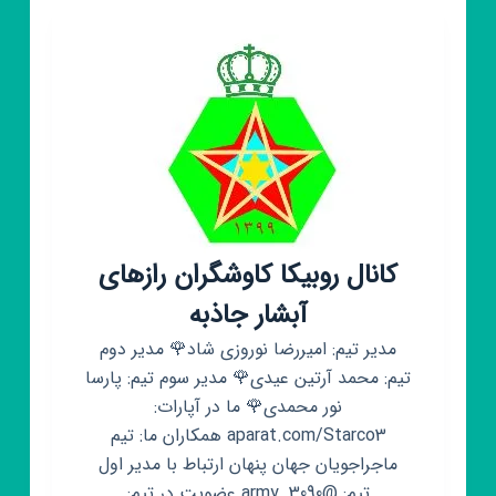
رایگان
کانال روبیکا کاوشگران رازهای
آبشار جاذبه
مدیر تیم: امیررضا نوروزی شاد🌹 مدیر دوم
تیم: محمد آرتین عیدی🌹 مدیر سوم تیم: پارسا
نور محمدی🌹 ما در آپارات:
aparat.com/Starco3 همکاران ما: تیم
ماجراجویان جهان پنهان ارتباط با مدیر اول
تیم: @army_3090 عضویت در تیم: