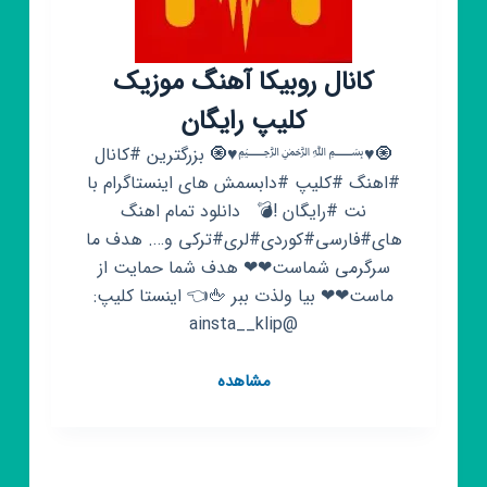
کانال روبیکا آهنگ موزیک
کلیپ رایگان
‌🧿♥️﷽♥️🧿 ‌‌‌‌بزرگترین #کانال
#اهنگ‌ #کلیپ #دابسمش های اینستاگرام با
نت #رایگان !💣 ‌‌ ‌‌ دانلود تمام اهنگ
های#فارسی#کوردی#لری#ترکی و…. هدف ما
سرگرمی شماست❤❤ هدف شما حمایت از
ماست❤❤ بیا ولذت ببر 🖕👈 اینستا کلیپ:
@ainsta__klip
کانال
مشاهده
روبیکا
آهنگ
موزیک
کلیپ