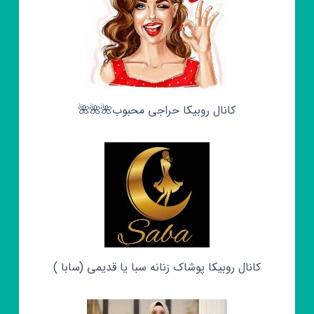
کانال روبیکا حراجی محبوب🌺🌺🌺
کانال روبیکا پوشاک زنانه سبا یا قدیمی (سابا )