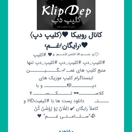
کانال روبیکا 🖤‌〈کلیپ دپ〉
🖤‹رایگان҂غــم›
🤍« ﷽ »🖤 #کلیپ
#کلیپ_دپ #کلیپ_دپ #کلیپ_دپ تنها
منبع کلیپ های غمــ🚬ـگـــــیـــــــن
اینستاگرام کلیپ موزیک های
دپــــــــــ🎼ـــــــــــ و با
کلاســــــــ🕶 تــــــکـــســــــ🍷
ـــــتـ دانلود پست ها با #کیفیتHD و
کاملاً رایگان ✔️ اِعْلٰانْ رْوُ رْوُشَنْ کُنْ
🥀”ســلــامــتـی غــــم” 🖤
کانال
مشاهده