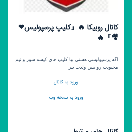
کانال روبیکا 🔥『کلیپ پرسپولیس❤
🎥』🔥
اگه پرسپولیسی هستی بیا کلیپ های کیسه سوز و تیم
محبوبت رو ببین ولذت ببر
ورود به کانال
ورود به نسخه وب