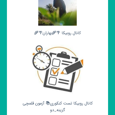
کانال روبیکا 🌴🌾بهاران🌴🌾
کانال روبیکا تست کنکوری📚 آزمون قلمچی‌‌
گزینه_دو