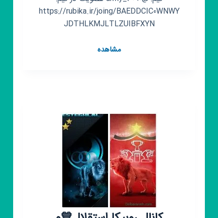
https://rubika.ir/joing/BAEDDCIC0WNWY
JDTHLKMJLTLZUIBFXYN
کانال
مشاهده
روبیکا
کاوشگران
رازهای
آبشار
جاذبه