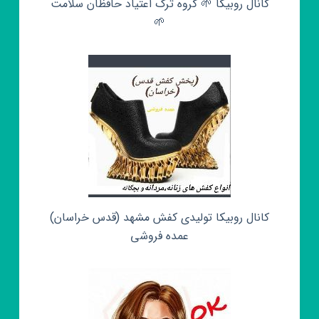
کانال روبیکا 🌱 گروه ترک اعتیاد حافظان سلامت
🌱
کانال روبیکا تولیدی کفش مشهد (قدس خراسان)
عمده فروشی