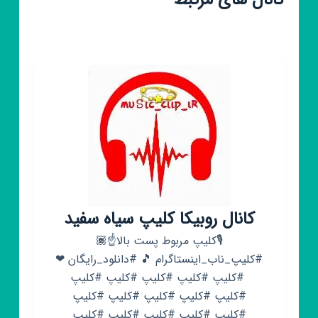
کانال های مرتبط
کانال روبیکا کلیپ سیاه سفید
🎙کلیپ مربوط پست بالا☝️🏾
#کلیپ_ناب_اینستاگرام 🎵 #دانلود_رایگان ❤
‌‌‌‌ #کلیپ #کلیپ #کلیپ #کلیپ #کلیپ
#کلیپ #کلیپ #کلیپ #کلیپ #کلیپ
#کلیپ #کلیپ #کلیپ #کلیپ #کلیپ