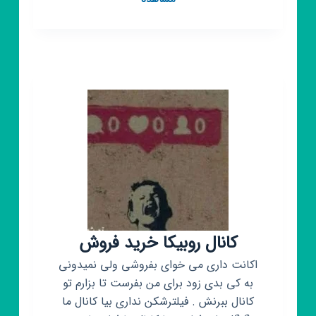
روبیکا
🖤‌
〈کلیپ
دپ〉
🖤‹رایگان҂غــم›
کانال روبیکا خرید فروش
اکانت داری می خوای بفروشی ولی نمیدونی
به کی بدی زود برای من بفرست تا بزارم تو
کانال ببرنش . فیلترشکن نداری بیا کانال ما