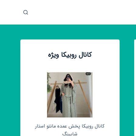
پ
ر
ش
ب
ه
م
کانال روبیکا ویژه
ح
ت
و
ا
کانال روبیکا پخش عمده مانتو استار
شاپینگ