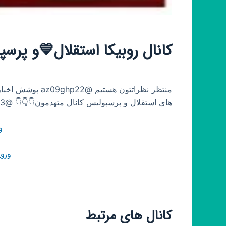
کانال روبیکا استقلال💙و پرس
منتظر نظراتتون ه
های استقلال و پرسپولیس کانال متهدمون👇👇👇 @Adventure_in_Paris_2023
و
ورو
کانال های مرتبط