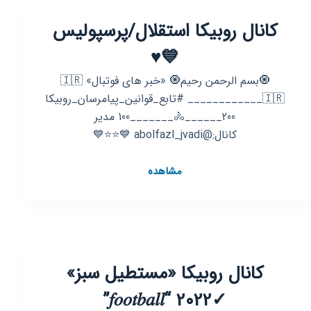
❤️
کانال روبیکا استقلال/پرسپولیس
پرسپولیس
❤️
💙♥️
🤍
رئال
🧿بسم الرحمن رحیم🧿 «خبر های فوتبال» 🇮🇷
🤍
____________🇮🇷 #تابع_قوانین_پیامرسان_روبیکا
💙
200______🚴_______100 مدیر
بارسا
کانال:@abolfazl_jvadi 💙⭐⭐💙
❤️
کانال
مشاهده
روبیکا
استقلال/
پرسپولیس
💙
♥️
کانال روبیکا «مستطیل سبز»
✓2022 “𝑓𝑜𝑜𝑡𝑏𝑎𝑙𝑙”