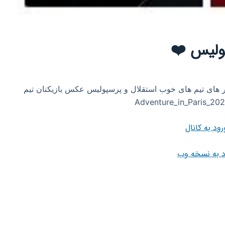
پولیس ❤️
ستیم @az09ghp22 پوشش اخبار های تیم های خوب استقلال و پرسپولیس عکس بازیکنان تیم
رود به کانال
د به نسخه وب