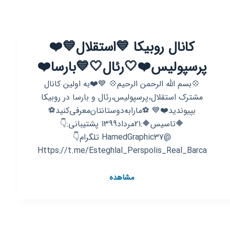
کانال روبیکا 💙استقلال💙❤️
پرسپولیس❤️🤍رئال🤍💙بارسا❤️
💠بسم الله الرحمن الرحیم💠 💙❤️به اولین کانال
مشترک استقلال،پرسپولیس،رئال و بارسا در روبیکا
بپيونديد❤️💙 ⚽مارابه‌دوستانتان‌معرفی‌کنید⚽
🔶تاسیس🔶:21مرداد1399 پشتیبانی:👇
@HamedGraphic37 تلگرام👇
Https://t.me/Esteghlal_Perspolis_Real_Barca
کانال
مشاهده
روبیکا
💙
استقلال
💙