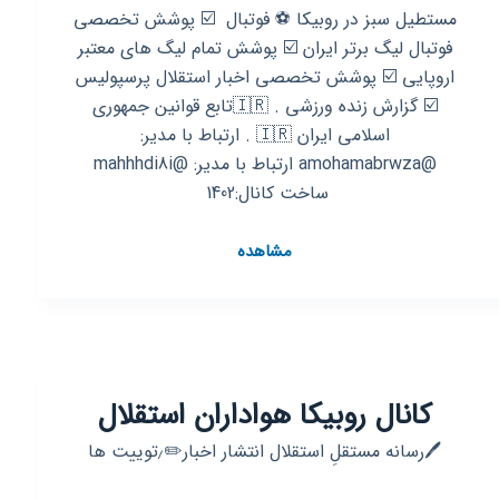
مستطیل سبز در روبیکا ⚽ فوتبال ‌ ☑️ ‌پوشش تخصصی
فوتبال لیگ برتر ایران ☑️ پوشش تمام لیگ های معتبر
اروپایی ‌☑️ پوشش تخصصی اخبار استقلال پرسپولیس
‌☑️ گزارش زنده ورزشی . 🇮🇷تابع قوانین جمهوری
اسلامی ایران 🇮🇷 . ارتباط با مدیر:
@amohamabrwza‌‌ ‌ارتباط با مدیر: @mahhhdi8i
ساخت کانال:1402 ‌
کانال
مشاهده
روبیکا
«مستطیل
سبز»
✓2022
“𝑓𝑜𝑜𝑡𝑏𝑎𝑙𝑙”
کانال روبیکا هواداران استقلال
🖊️رسانه مستقلِ استقلال انتشار اخبار✏️٫توییت ها