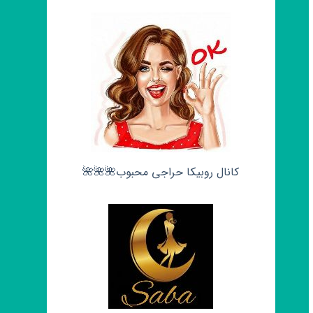
کانال روبیکا حراجی محبوب🌺🌺🌺