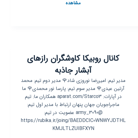
کانال
مشاهده
روبیکا
هواداران
استقلال
کانال روبیکا کاوشگران رازهای
آبشار جاذبه
مدیر تیم: امیررضا نوروزی شاد🌹 مدیر دوم تیم: محمد
آرتین عیدی🌹 مدیر سوم تیم: پارسا نور محمدی🌹 ما
در آپارات: aparat.com/Starco3 همکاران ما: تیم
ماجراجویان جهان پنهان ارتباط با مدیر اول تیم:
@army_3090 عضویت در تیم:
https://rubika.ir/joing/BAEDDCIC0WNWYJDTHL
KMJLTLZUIBFXYN