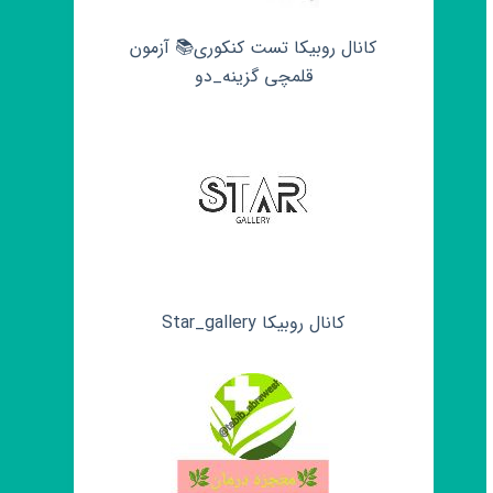
کانال روبیکا تست کنکوری📚 آزمون
قلمچی‌‌ گزینه_دو
کانال روبیکا Star_gallery