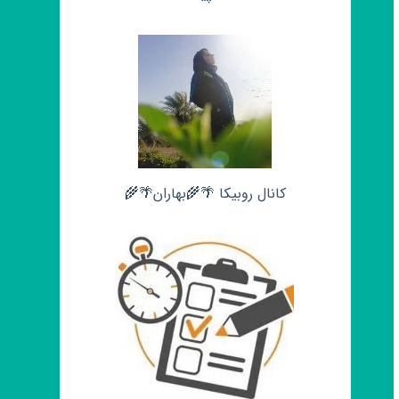
کانال روبیکا 🌴🌾بهاران🌴🌾