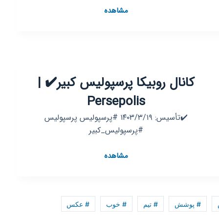
کانال
مشاهده
روبیکا
کاوشگران
رازهای
آبشار
جاذبه
کانال روبیکا پرسپولیس کبیر✔️ |
Persepolis
✔️تأسیس: ۱۴۰۳/۳/۱۹ #پرسپولیس پرسپولیس
#پرسپولیس_کبیر
کانال
مشاهده
روبیکا
پرسپولیس
کبیر✔️
|
# پوشش
# تیم
# خوب
# عکس
Persepolis