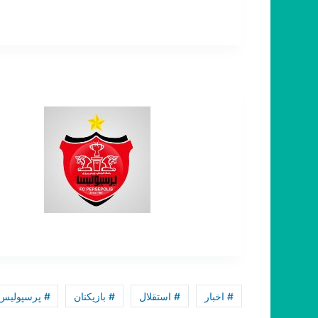
# اخبار
# استقلال
# بازیکنان
# پرسپولیس