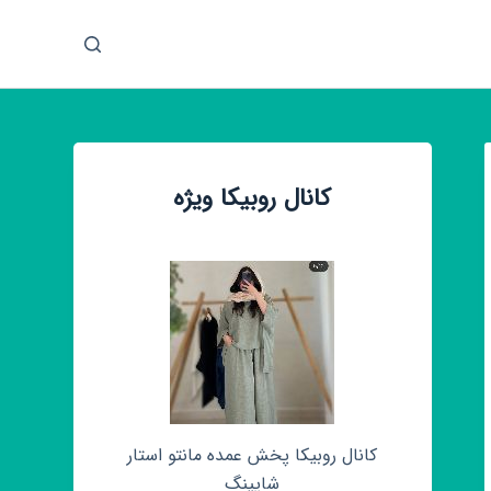
پ
ر
ش
ب
ه
م
کانال روبیکا ویژه
ح
ت
و
ا
کانال روبیکا پخش عمده مانتو استار
شاپینگ