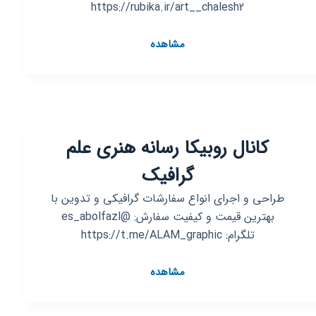
https://rubika.ir/art__chalesh2
کانال
مشاهده
روبیکا
🎭
🎨
چالش
هنری
کانال روبیکا رسانه هنری علم
🎨
🎭
گرافیک
طراحی و اجرای انواع سفارشات گرافیکی و تدوین با
بهترین قیمت و کیفیت سفارش: @es_abolfazl
تلگرام: https://t.me/ALAM_graphic
کانال
مشاهده
روبیکا
رسانه