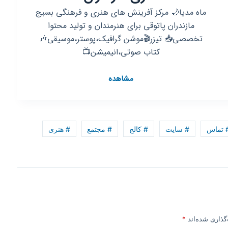
ماه مدیا🌙 مرکز آفرینش های هنری و فرهنگی بسیج
مازندران پاتوقی برای هنرمندان و تولید محتوا
تخصصی📥 تیزر🎬موشن گرافیک،پوستر،موسیقی🎶
کتاب صوتی،انیمیشن📺
کانال
مشاهده
روبیکا
مرکزآفرینش
های
هنری
 تماس
# سایت
# کالج
# مجتمع
# هنری
مازندران
گذاری شده‌اند
*