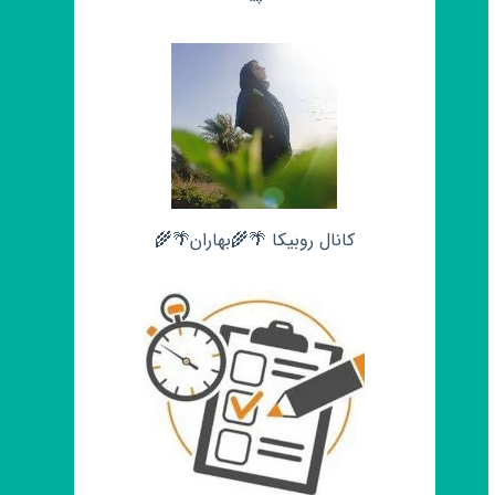
کانال روبیکا 🌴🌾بهاران🌴🌾