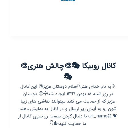
مشاهده
روبیکا
حوزه
هنری
فارس
کانال روبیکا 🎭🎨چالش هنری🎨
🎭
🌛به نام خدای هنر🌜سلام دوستان عزیز😘 این کانال
در روز شنبه 18 بهمن 1399 ایجاد شد🤩😍 دوستان
عزیز که از حمایت می کنند میتوانند نقاشی های زیبا
شون رو به آیدی زیر ارسال و در کانال به نمایش دهند
💝 @art_name با دنبال کردن صفحه رو بینوی کانال از
ما حمایت کنید:🎃👇