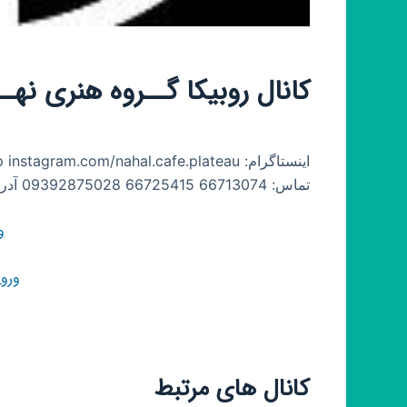
کانال روبیکا گــروه هنری نھـ
تماس: 66713074 66725415 09392875028 آدرس: چهارراه کالج، جنب پمپ بنزین، مجتمع ویژگان، واحد۴
و
ورو
کانال های مرتبط