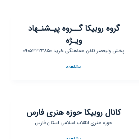
گروه روبیکا گــروه پیـشنـهاد
ویـژه
پخش ولیعصر تلفن هماهنگی خرید ۰۹۰۵۳۳۲۳۸۵۰
گروه
مشاهده
روبیکا
گــروه
پیـشنـهاد
ویـژه
کانال روبیکا حوزه هنری فارس
حوزه هنری انقلاب اسلامی استان فارس
کانال