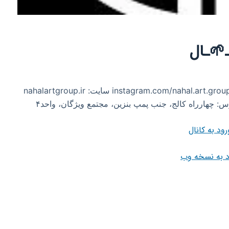
ـ🌱ـال
اینستاگرام: instagram.com/nahal.art.group instagram.com/nahal.cafe.plateau سایت: nahalartgroup.ir
رود به کانال
د به نسخه وب