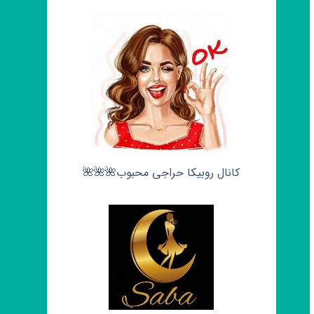
کانال روبیکا حراجی محبوب🌺🌺🌺