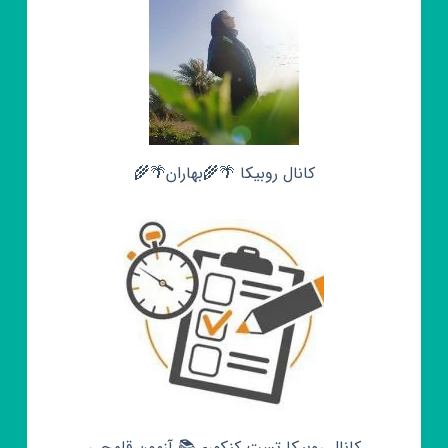
کانال روبیکا 🌴🌾بهاران🌴🌾
کانال روبیکا تست کنکوری📚 آزمون قلمچی‌‌