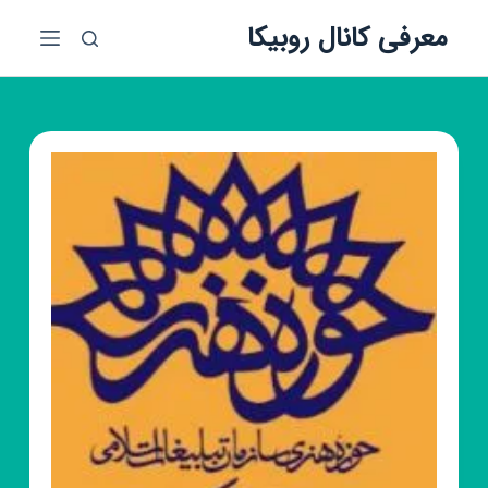
پ
معرفی کانال روبیکا
ر
ش
ب
ه
م
ح
ت
و
ا