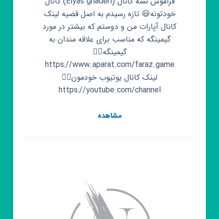
فراموش نشه کانال (Elyas ghaderi) کانال
خودتونه😃 تازه رسیدم به اصل قضیه لینک
کانال آپارات من و دوستم که بیشتر در مورد
گیمینگه که مناسب برای علاقه مندان به
گیمینگه👇🏻
https://www.aparat.com/faraz.game
لینک کانال یوتیوب خودمون👇🏻
https://youtube.com/channel
کانال
مشاهده
روبیکا
الیاس
قادری|
فعال
در
حوزه
تکنولوژی
و