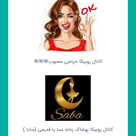
کانال روبیکا حراجی محبوب🌺🌺🌺
کانال روبیکا پوشاک زنانه سبا یا قدیمی (سابا )