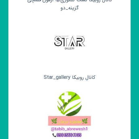
گزینه_دو
کانال روبیکا Star_gallery