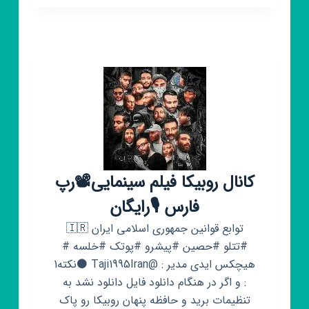
مرکزآفرینش
های
هنری
مازندران
کانال روبیکا فیلم سینمایی📽️رپ
فارس 🎙️رایگان
توابع قوانین جمهوری اسلامی ایران 🇮🇷
#تتلو #حصین #پیشرو #پوتک #خلسه #
هیچکس ایدی مدیر : @Taji1995Iran ⚫️نکته1
: و اگر در هنگام دانلود فایل دانلود نشد به
تنظیمات برید و حافظه پنهان روبیکا رو پاک