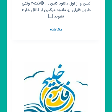
کنین و از اول دانلود کنین . . 🔴نکته2 وقتی
دارین فایلی رو دانلود میکنین از کانال خارج
نشوید […]
کانال
مشاهده
روبیکا
فیلم
سینمایی
📽️
رپ
فارس
🎙️
رایگان