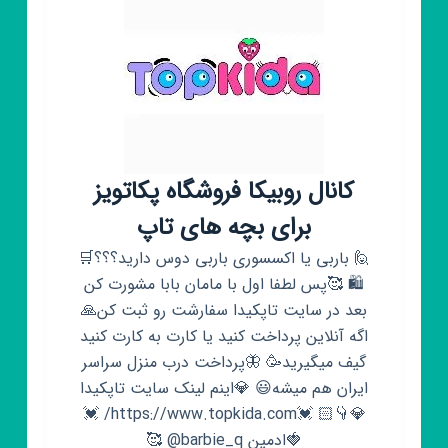
کانال روبیکا فروشگاه پکاتویز
برای بچه های تاپ
🙋 باربی یا اکسسوری باربی دوس دارید؟؟؟🛒
🛍 🥰پس لطفا اول با مامان بابا مشورت کن
بعد در سایت تاپکیدا سفارشت رو ثبت کن🙏
اگه آنلاین پرداخت کنید یا کارت به کارت کنید
گیف میگیرید🥳 🦋پرداخت درب منزل سراسر
ایران هم میشه😃 💎اینم لینک سایت تاپکیدا
💎👇🏻 💓https://www.topkida.com/ 💓
🍓ادمین barbie_q@ 🥰