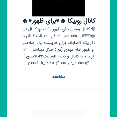
کانال روبیکا 🔥♥️برای ظهور♥️🔥
🔴 کانال رسمی برای ظهور . ✅ پیج کانال 👈
@yamahdi_121212 . ✅ کپی مطالب کانال با
ذکر یک #صلوات برای هرپست برای سلامتی
و ظهور امام مهدی (عج) حلال میباشد. . ✅
ارتباط با کانال و تب { ازساعت۲۲تا۹صبح }
@yamahdi_121212 @baraye_zohor1
کانال
مشاهده
روبیکا
🔥
♥️برای
ظهور♥️
🔥