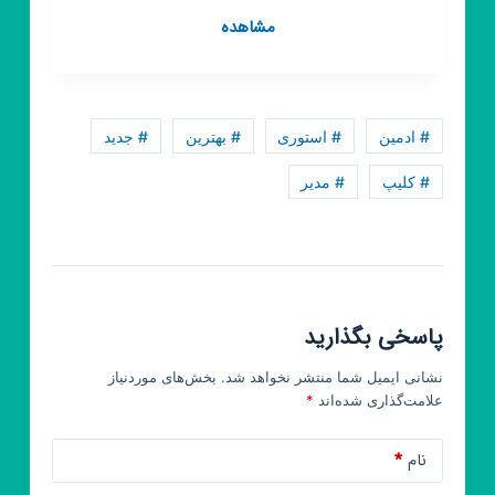
کانال
مشاهده
روبیکا
استوری
شکل
|
# ادمین
# استوری
# بهترین
# جدید
ساخت
عکس
# کلیپ
# مدیر
پروفایل
جذاب
با
تیک
آبی
پاسخی بگذارید
نشانی ایمیل شما منتشر نخواهد شد.
بخش‌های موردنیاز
علامت‌گذاری شده‌اند
*
نام
*