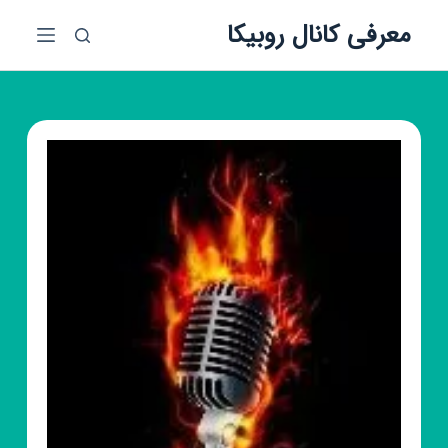
پ
معرفی کانال روبیکا
ر
ش
ب
ه
م
ح
ت
و
ا