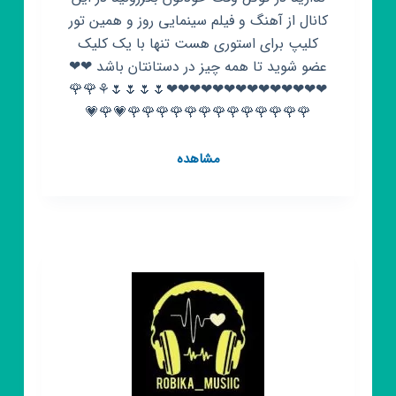
کانال از آهنگ و فیلم سینمایی روز و همین تور
کلیپ برای استوری هست تنها با یک کلیک
عضو شوید تا همه چیز در دستانتان باشد ❤❤
❤❤❤❤❤❤❤❤❤❤❤❤❤❤🌷🌷🌷🌷⚘🌹🌹
🌹🌹🌹🌹🌹🌹🌹🌹🌹🌹🌹🌹🌹💗🌹💗
کانال
مشاهده
روبیکا
کلیپ
برای
استوری
❤