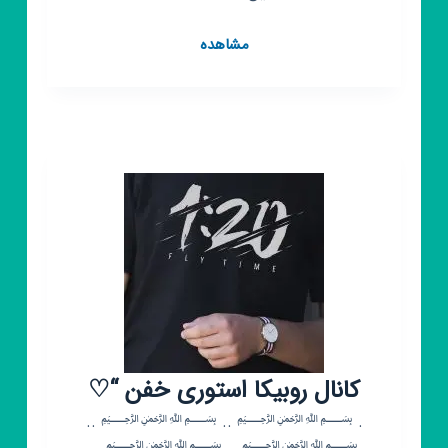
کانال
مشاهده
روبیکا
فروشگاه
پکاتویز
برای
بچه
های
تاپ
کانال روبیکا استوری خفن “♡
. ﷽ .. ﷽ ..
﷽ .. ﷽ ..