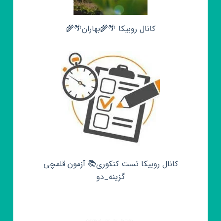
کانال روبیکا 🌴🌾بهاران🌴🌾
کانال روبیکا تست کنکوری📚 آزمون قلمچی‌‌
گزینه_دو