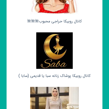
کانال روبیکا حراجی محبوب🌺🌺🌺
کانال روبیکا پوشاک زنانه سبا یا قدیمی (سابا )