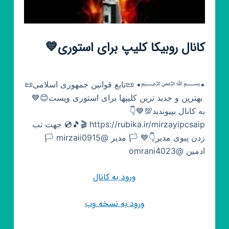
کانال روبیکا کلیپ برای استوری💙
▪️﷽▪️ 📜تابع قوانین جمهوری اسلامی📜
‌‌ بهترین و جدید ترین کلیپها برای استوری وپست😊💙‌‌
به کانال بپیوندید💯💙👇
https://rubika.ir/mirzayipcsaip 🎬🎵💿 جهت تب
زدن پیوی مدیر👇💙 🏳 مدیر @mirzaii0915 🏳
ادمین @omrani4023
ورود به کانال
ورود به نسخه وب