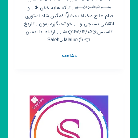
﷽ . تیکه هایه خفن ❥ . و
فیلم هایع مختلف مث👇 غمگین شاد استوری
انقلابی بسیجی و… . خوشمیگزره بمون . تاریخ
تاسیس:ঞ ღ1401/12/05ღ . . ارتباط با ادمین
👈 @Saleh_Jalali82
کانال
مشاهده
روبیکا
استوری
خفن
“♡