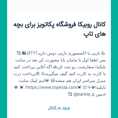
کانال روبیکا فروشگاه پکاتویز برای بچه
های تاپ
🙋 باربی یا اکسسوری باربی دوس دارید؟؟؟🛒🛍 🥰
پس لطفا اول با مامان بابا مشورت کن بعد در سایت
تاپکیدا سفارشت رو ثبت کن🙏 اگه آنلاین پرداخت کنید
یا کارت به کارت کنید گیف میگیرید🥳 🦋پرداخت درب
منزل سراسر ایران هم میشه😃 💎اینم لینک سایت
تاپکیدا💎👇🏻 💓https://www.topkida.com/ 💓 🍓
ادمین barbie_q@ 🥰
ورود به کانال