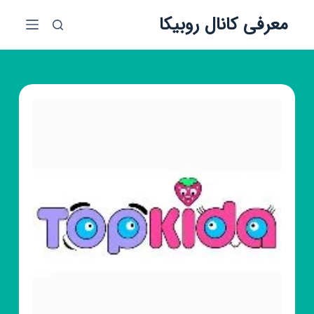
پ
معرفی کانال روبیکا
ر
ش
ب
ه
م
ح
ت
و
ا