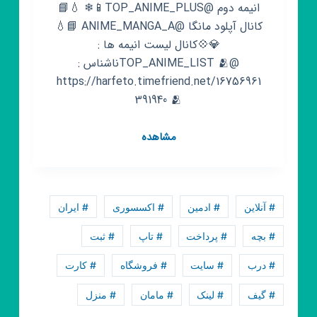
انیمه دوم @TOP_ANIME_PLUS📱❄ 💧📘
کانال آپلود مانگا @ANIME_MANGA_A 📘💧
💎💠کانال لیست انیمه ها :
@TOP_ANIME_LIST 🫂ناشناس :
https://harfeto.timefriend.net/16756961
391940 🫂
کانال
مشاهده
روبیکا
تاپ
انیمه
|
# آنلاین
# ادمین
# اکسسوری
# ایران
TOP
ANIME
# بچه
# پرداخت
# تاپ
# ثبت
# درب
# سایت
# فروشگاه
# کارت
# گیف
# لینک
# مامان
# منزل