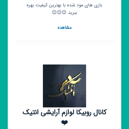
بازی های مود شده با بهترین کیفیت بهره
ببرید 😉😉😉
کانال
مشاهده
روبیکا
بازی
های
مود
شده
برای
اندروید
🔫
🔫
🔫
🔮
🔮
کانال روبیکا لوازم آرایشی انتیک
🔮
❤️
💣