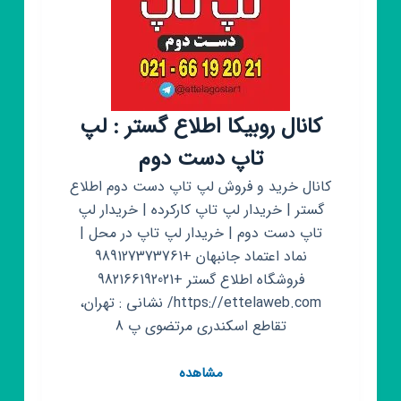
کانال روبیکا اطلاع گستر : لپ
تاپ دست دوم
کانال خرید و فروش لپ تاپ دست دوم اطلاع
گستر | خریدار لپ تاپ کارکرده | خریدار لپ
تاپ دست دوم | خریدار لپ تاپ در محل |
نماد اعتماد جانبهان +989127373761
فروشگاه اطلاع گستر +982166192021
https://ettelaweb.com/ نشانی : تهران،
تقاطع اسکندری مرتضوی پ 8
کانال
مشاهده
روبیکا