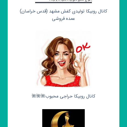
کانال روبیکا تولیدی کفش مشهد (قدس خراسان)
عمده فروشی
کانال روبیکا حراجی محبوب🌺🌺🌺