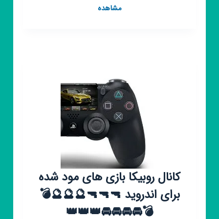
کانال
مشاهده
روبیکا
فروشگاه
اینترنتی(پرداخت
درب
منزل)
کانال روبیکا بازی های مود شده
برای اندروید 🔫🔫🔫🔮🔮🔮💣
💣🚘🚘🚘🚘👑👑👑