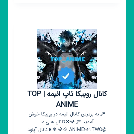
اطلاع
گستر
:
لپ
تاپ
دست
دوم
کانال روبیکا تاپ انیمه | TOP
ANIME
🥏 به برترین کانال انیمه در روبیکا خوش
آمدید 🥏 💎💠کانال های ما
@ANIME1042TWO 💠💎 ❄📱کانال آپلود