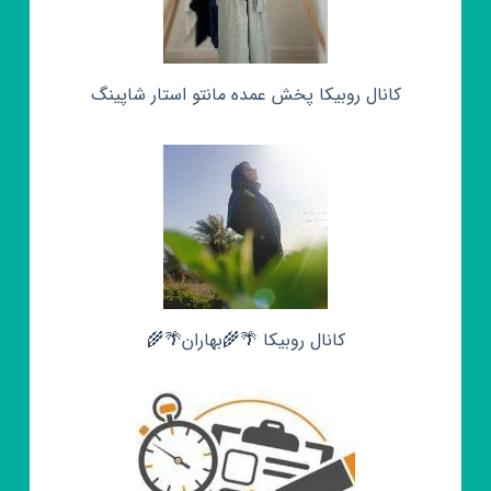
کانال روبیکا پخش عمده مانتو استار شاپینگ
کانال روبیکا 🌴🌾بهاران🌴🌾