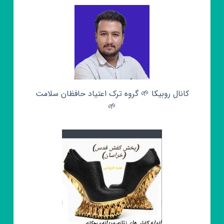
کانال روبیکا 🌱 گروه ترک اعتیاد حافظان سلامت
🌱