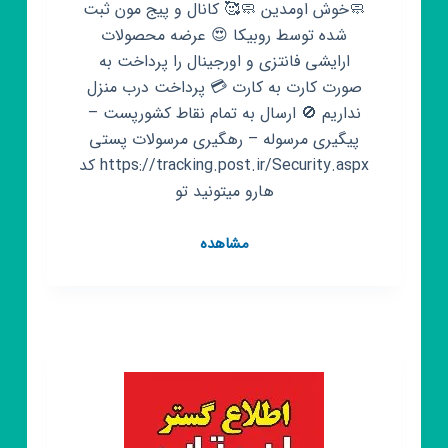
💣
🧼خوش اومدین 🧼🥰 کانال و پیج مون ثبت
🚘
شده توسط روبیکا 😍 عرضه محصولات
🚘
ارایشی فانتزی و اورجینال را پرداخت به
🚘
صورت کارت به کارت 💳 پرداخت درب منزل
🚘
نداریم 🚫 ارسال به تمام نقاط کشورپست –
👑
پیگیری مرسوله – رهگیری مرسولات پستی
👑
https://tracking.post.ir/Security.aspx کد
👑
هارو میتونید تو
کانال
مشاهده
روبیکا
لوازم
آرایشی
انتیک
❤️