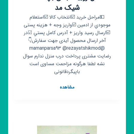
شیک مد
💵مراحل خريد ☑️انتخاب كالا ☑️استعلام
موجودي از ادمین ☑️واريز وجه + هزينه پستی
☑️ارسال رسيد واريز + آدرس كامل پستي ☑در
آخر ️ارسال محصول آیدی جهت سفارش👇
@mamanparsa93 @rezayatshikmod
رضایت مشتری پرداخت درب منزل ندارم سوال
نشه لطفا هرگونه مزاحمت مساوی است
باپیگردقانونی
کانال
مشاهده
روبیکا
لباس
بچه
گانه
شیک
مد