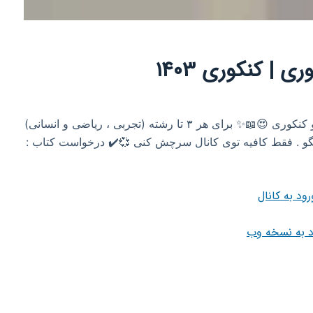
 | کنکوری 1403
بزرگترین و خفن ترین کانال کتاب های کمک درسی و کنکوری 😍📖✨️ برای هر ۳ تا رشته (تجربی ، ریاضی و انسانی)
گو . فقط کافیه توی کانال سرچش کنی 💞✔️ درخواست کتاب :
رود به کانال
د به نسخه وب