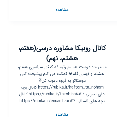
کانال
مشاهده
روبیکا
گنجه
کتاب
کانال روبیکا مشاوره درسی(هفتم،
هشتم، نهم)
مستر خدادوست هستم رتبه ۸۹ کنکور سراسری هفتم،
هشتم و نهمای گلم❤️ کمکت می کنم پیشرفت کنی
دوستاتو به گروه دعوت کن✌️
https://rubika.ir/haftom_ta_nohom کانال بچه
های تجربی https://rubika.ir/tajrobiha101112 کانال
بچه های انسانی https://rubika.ir/ensaniha101112
کانال
مشاهده