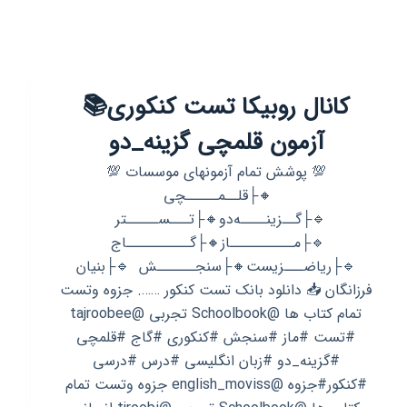
کانال روبیکا تست کنکوری📚
آزمون قلمچی‌‌ گزینه_دو
💯 پوشش تمام آزمونهای موسسات 💯
🔸├قلــمـــــچی
🔹├گــزینــــه‌دو🔸├تـــســـــتر
🔹├مــــــــــاز🔸├گــــــــــاج
🔹├ریاضـــزیست🔸├سنجــــــش 🔹├بنیان
فرزانگان 📥 دانلود بانک تست کنکور ……. جزوه وتست
تمام کتاب ها @Schoolbook تجربی @tajroobee
#تست #ماز #سنجش #کنکوری #گاج #قلمچی
#گزینه_دو #زبان انگلیسی #درس #درسی
#کنکور#جزوه @english_moviss جزوه وتست تمام