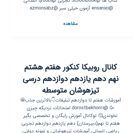
کتاب ها @Schoolbook تجربی @tjroobi انسانی
@ensaniei آزمون خیلی سبز @azmonsabz
کانال
مشاهده
روبیکا
تست
کنکوری
📚
آزمون
کانال روبیکا کنکور هفتم هشتم
قلمچی‌‌
گزینه_دو
نهم دهم یازدهم دوازدهم درسی
تیزهوشان متوسطه
آموزشات هفتم تا دوازدهم تبلیغات👇بالاترین جذب🤩
🥳 @dorostbekhon11 امتحانات نزدیکه چیزی
نخوندی🤔 توکانال آموزش رایگان و تخصصی بگیر
هفتم تا نهم(دبیرستان) دهم یازدهم دوازدهم تجربی
ریاضی انسانی آموزشات تیزهوشانی و نمونه دولتی