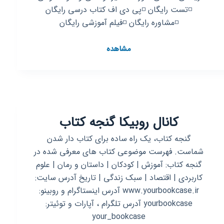
◽️تست رایگان ◽️پی دی اف کتاب درسی رایگان
◽️مشاوره رایگان ◽️فیلم آموزشی رایگان
کانال
مشاهده
روبیکا
کنکور
هفتم
هشتم
نهم
کانال روبیکا گنجه کتاب
دهم
یازدهم
گنجه کتاب، یک راه ساده برای کتاب دار شدن
دوازدهم
شماست. فهرست موضوعی کتاب های معرفی شده در
درسی
گنجه کتاب: آموزش | کودکان | داستان و رمان | علوم
تیزهوشان
کاربردی | اقتصاد | سبک زندگی | تاریخ آدرس سایت:
متوسطه
www.yourbookcase.ir آدرس اینستاگرام و روبینو:
yourbookcase آدرس تلگرام ، آپارات و توئیتر:
your_bookcase