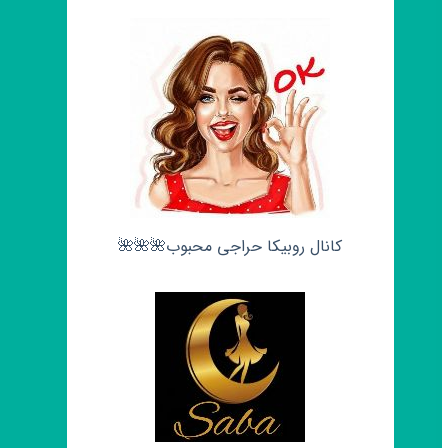
کانال روبیکا حراجی محبوب🌺🌺🌺