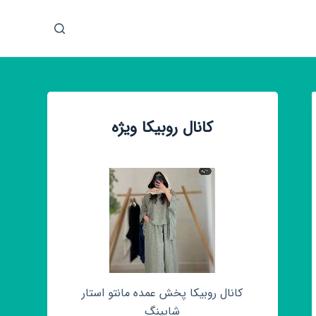
پ
ر
ش
ب
ه
م
کانال روبیکا ویژه
ح
ت
و
ا
کانال روبیکا پخش عمده مانتو استار
شاپینگ