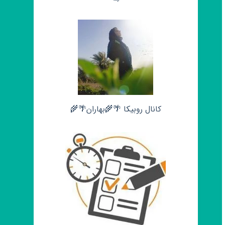
کانال روبیکا 🌴🌾بهاران🌴🌾