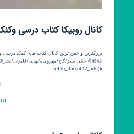
کانال روبیکا کتاب درسی وکنکوری
😍😎✌️ خیلی سبز/گاج/مهروماه/نهایی/قلمچی/نشرال
@ketab_darsi402_ads
و
ورو