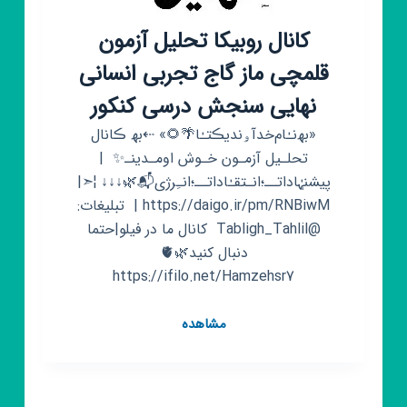
کانال روبیکا تحلیل آزمون
قلمچی ماز گاج تجربی انسانی
نهایی سنجش درسی کنکور
«بھ‌نـٰام‌خدآۅند‌یڪتـٰا🌴🌻» ⇠بھ‌ ڪانال
تحلـیل آزمـون خـوش اومـدینـ✨ ‌‌ |
پیشنہٰاداتــ؛انـتقـٰاداتــ؛انـِرژی📬🌿↓↓↓ ¦➣|
https://daigo.ir/pm/RNBiwM | ‌ تبلیغات:
@Tabligh_Tahlil ‌‌ کانال ما در فیلو|حتما
دنبال کنید🌿🫀
https://ifilo.net/Hamzehsr7
کانال
مشاهده
روبیکا
تحلیل
آزمون