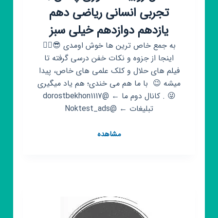
تجربی انسانی ریاضی دهم
یازدهم دوازدهم خیلی سبز
‌ به جمع خاص ترین ها خوش اومدی 😎✌🏻 ‌‌
اینجا از جزوه و نکات خفن درسی گرفته تا
فیلم های حلال و کلک علمی های خاص، پیدا
میشه 😉 ‌ با ما هم می خندی؛ هم یاد میگیری
😜 . کانال دوم ما ← @dorostbekhon1117
تبلیغات ← @Noktest_ads
کانال
مشاهده
روبیکا
کنکوری
پلاس
|
تجربی
انسانی
ریاضی