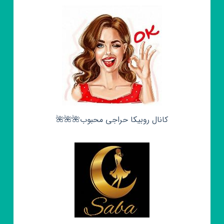
کانال روبیکا حراجی محبوب🌺🌺🌺