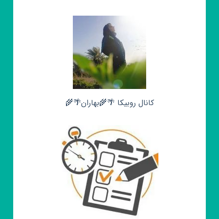
کانال روبیکا 🌴🌾بهاران🌴🌾