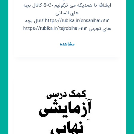
ایشالله با همدیگه می ترکونیم 🥳🥳 کانال بچه
های انسانی
https://rubika.ir/ensaniha101112 کانال بچه
های تجربی https://rubika.ir/tajrobiha101112
کانال
مشاهده
روبیکا
مشاوره
انسانی
ها(مستر
خدادوست)