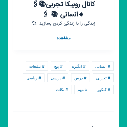
کانال روبیکا تجربی📚🖇
🔹انسانی 📚 🖇️
زندگی را با زندگی کردن بسازید .💞
کانال
مشاهده
روبیکا
تجربی
📚
🖇
# انسانی
# انگیزه
# پیج
# تبلیغات
🔹انسانی
📚
# تجربی
# درس
# درسی
# ریاضی
🖇️
# کنکور
# مهم
# نکات