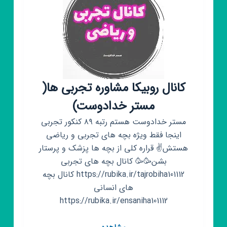
دهم
یازدهم
دوازدهم
خیلی
سبز
کانال روبیکا مشاوره تجربی ها(
مستر خدادوست)
مستر خدادوست هستم رتبه ۸۹ کنکور تجربی
اینجا فقط ویژه بچه های تجربی و ریاضی
هستش✌️ قراره کلی از بچه ها پزشک و پرستار
بشن🥳🥳 کانال بچه های تجربی
https://rubika.ir/tajrobiha101112 کانال بچه
های انسانی
https://rubika.ir/ensaniha101112
کانال