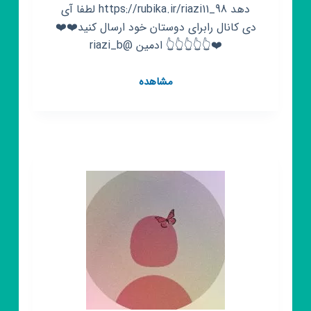
دهد https://rubika.ir/riazi11_98 لطفا آی
دی کانال رابرای دوستان خود ارسال کنید❤️❤️
❤️👆👆👆👆👆 ادمین @riazi_b
کانال
مشاهده
روبیکا
ریاضی
یازدهم،آمار،حسابان،ریاضی
گسسته
کلیه
رشته
ها