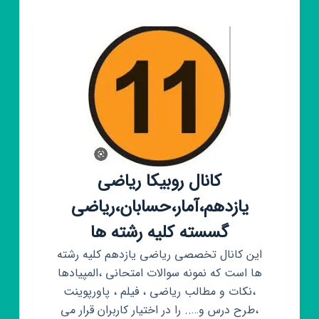
قلمچی
ماز
گاج
تجربی
انسانی
نهایی
سنجش
درسی
کنکور
کانال روبیکا ریاضی
یازدهم،آمار،حسابان،ریاضی
گسسته کلیه رشته ها
این کانال تخصصی ریاضی یازدهم کلیه رشته
ها است که نمونه سوالات امتحانی ،المپیادها
،نکات و مطالب ریاضی ، فیلم ، پاورپوینت
،طرح درس و….. را در اختیار کاربران قرار می