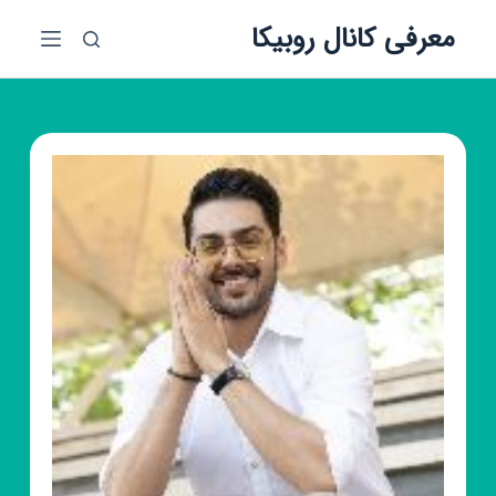
پ
معرفی کانال روبیکا
ر
ش
ب
ه
م
ح
ت
و
ا