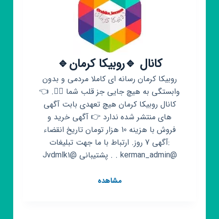
کانال 🔹روبیکا کرمان🔹
روبیکا کرمان رسانه ای کاملا مردمی و بدون
وابستگی به هیچ جایی جز قلب شما ❤️‍🔥. 👈
کانال روبیکا کرمان هیچ تعهدی بابت آگهی
های منتشر شده ندارد 👉 آگهی خرید و
فروش با هزینه 10 هزار تومان تاریخ انقضاء
:آگهی 7 روز. ارتباط با ما جهت تبلیغات
@kerman_admin . . پشتیبانی @Jvdmlk1
کانال
مشاهده
🔹روبیکا
کرمان🔹