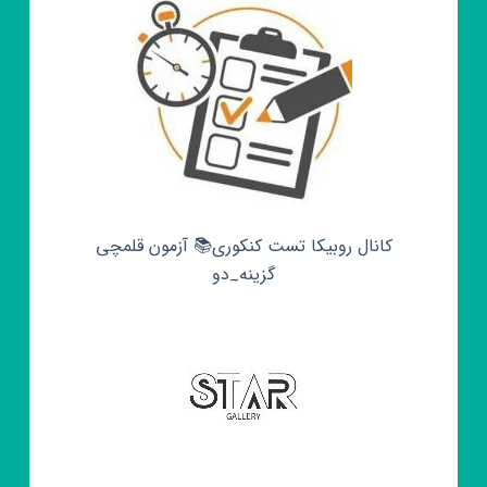
کانال روبیکا تست کنکوری📚 آزمون قلمچی‌‌
گزینه_دو