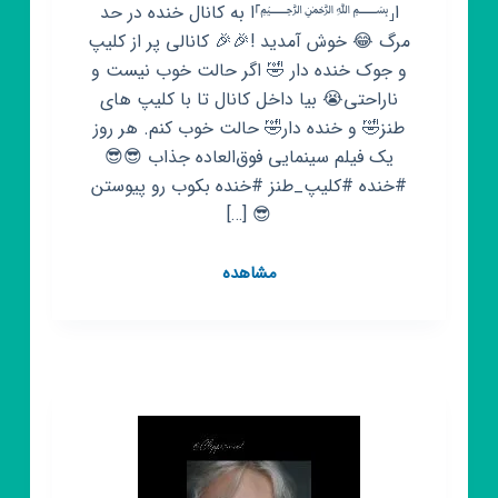
ا⸤﷽⸣ا به کانال خنده در حد
مرگ 😂 خوش آمدید !🎉🎉 کانالی پر از کلیپ
و جوک خنده دار 🤣 اگر حالت خوب نیست و
ناراحتی😭 بیا داخل کانال تا با کلیپ های
طنز🤣 و خنده دار🤣 حالت خوب کنم. هر روز
یک فیلم سینمایی فوق‌العاده جذاب 😎😎
#خنده #کلیپ_طنز #خنده بکوب رو پیوستن
😎 […]
کانال
مشاهده
روبیکا
خنده
در
حد
مرگ
😂