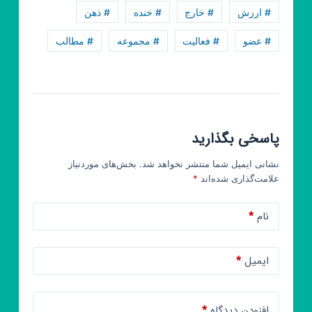
ق‍‌ل‍‌ب
# ارزش
# خارج
# خنده
# ذهن
‍یخی
# عضو
# فعالیت
# مجموعه
# مطالب
پاسخی بگذارید
نشانی ایمیل شما منتشر نخواهد شد.
بخش‌های موردنیاز
علامت‌گذاری شده‌اند
*
نام
*
ایمیل
*
افزودن دیدگاه
*