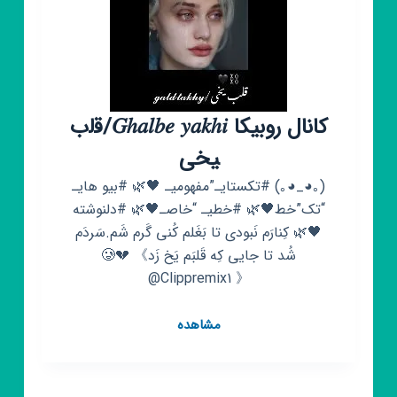
کانال روبیکا 𝐺ℎ𝑎𝑙𝑏𝑒 𝑦𝑎𝑘ℎ𝑖/ق‍‌ل‍‌ب
‍یخی
(｡◕_◕｡) #تکستایـ”مفهومیـ 🖤🌿 #بیو هایـ
“تک”خط🖤🌿 #خطیـ “خاصـ🖤🌿 #دلنوشته
🖤🌿 کِنارَم نَبودی تا بَغَلم کُنی گَرم شَم.سَردَم
شُد تا جایی کِه قَلبَم یَخ زَد🥲💔 《
@Clippremix1 》
کانال
مشاهده
روبیکا
𝐺ℎ𝑎𝑙𝑏𝑒
𝑦𝑎𝑘ℎ𝑖/