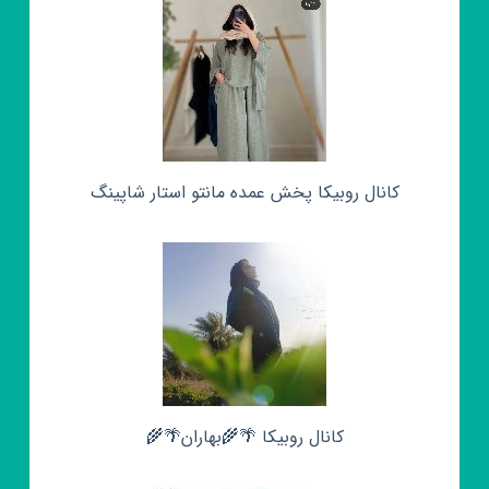
کانال روبیکا پخش عمده مانتو استار شاپینگ
کانال روبیکا 🌴🌾بهاران🌴🌾