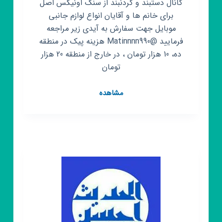
کانال دستبند و گردنبند از سنگ اونیکس اصل
برای خانم ها و آقایان انواع لوازم جانبی
موبایل جهت سفارش به آیدی زیر مراجعه
فرمایید @Matinnnn990 هزینه پیک در منطقه
ده، 10 هزار تومان ، در خارج از منطقه 20 هزار
تومان
کانال
مشاهده
روبیکا
دستبند
و
گردنبند
مردانه
و
زنانه
و
لوازم
جانبی