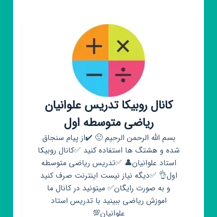
کانال روبیکا تدریس علوانیان
ریاضی متوسطه اول
بسم الله الرحمن الرحیم 🙂 ✔️از پیام سنجاق
شده و هشتگ ها استفاده کنید ✅کانال روبیکا
استاد علوانیان👤 ✅تدریس ریاضی متوسطه
اول👌 ✅دیگه نیاز نیست اینترنت صرف کنید
و به صورت رایگان✅ میتونید در کانال ما
اموزش ریاضی ببینید با تدریس استاد
علوانیان💯