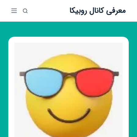
پ
معرفی کانال روبیکا
ر
ش
ب
ه
م
ح
ت
و
ا