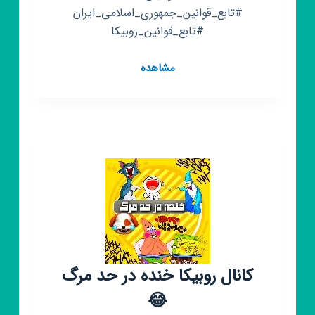
#تابع_قوانین_جمهوری_اسلامی_ایران
#تابع_قوانین_روبیکا
کانال
مشاهده
روبیکا
تدریس
علوانیان
ریاضی
متوسطه
اول
کانال روبیکا خنده در حد مرگ
😂