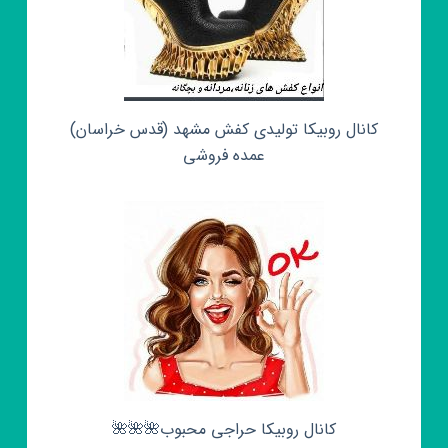
کانال روبیکا تولیدی کفش مشهد (قدس خراسان)
عمده فروشی
کانال روبیکا حراجی محبوب🌺🌺🌺