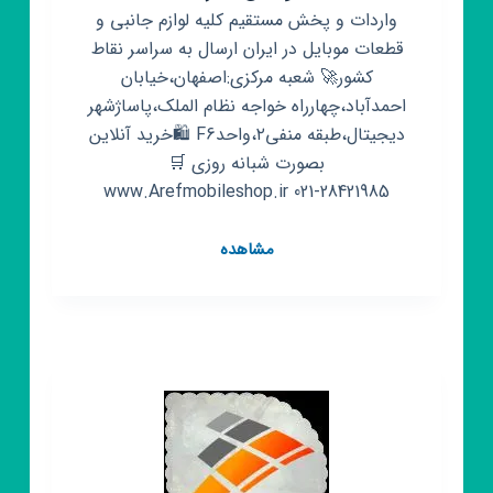
واردات و پخش مستقیم کلیه لوازم جانبی و
قطعات موبایل در ایران ارسال به سراسر نقاط
کشور🚀 شعبه مرکزی:اصفهان،خیابان
احمدآباد،چهارراه خواجه نظام الملک،پاساژشهر
دیجیتال،طبقه منفی۲،واحدF6 🛍خرید آنلاین
بصورت شبانه روزی 🛒
www.Arefmobileshop.ir 021-28421985
کانال
مشاهده
روبیکا
پخش
لوازم
جانبی
موبایل
عارف