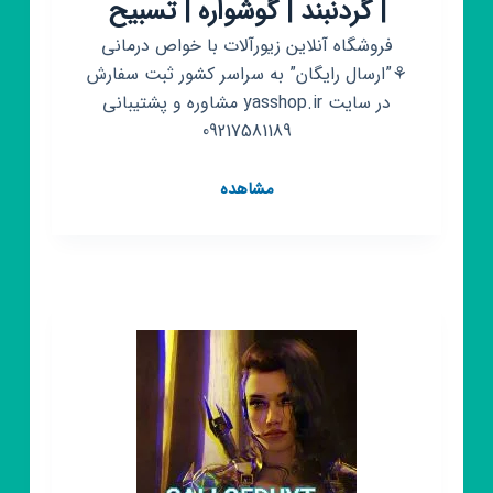
| گردنبند | گوشواره | تسبیح
فروشگاه آنلاین زیورآلات با خواص درمانی
⚘️”ارسال رایگان” به سراسر کشور ثبت سفارش
در سایت yasshop.ir مشاوره و پشتیبانی
09217581189
کانال
مشاهده
روبیکا
زیورآلات
مسی
و
استیل
یاس
🌸
دستبند
|
انگشتر
|