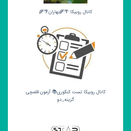
کانال روبیکا 🌴🌾بهاران🌴🌾
کانال روبیکا تست کنکوری📚 آزمون قلمچی‌‌
گزینه_دو