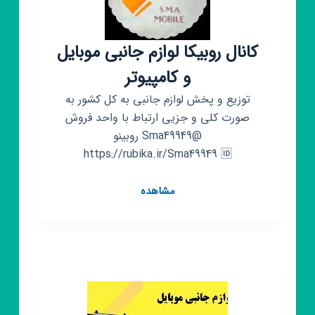
کانال روبیکا لوازم جانبی موبایل
و کامپیوتر
توزیع و پخش لوازم جانبی به کل کشور به
صورت کلی و جزیی ارتباط با واحد فروش
@Sma49949 روبینو
https://rubika.ir/Sma49949 🆔
کانال
مشاهده
روبیکا
لوازم
جانبی
موبایل
و
کامپیوتر