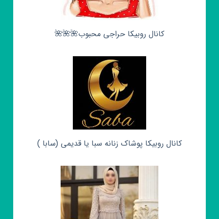
کانال روبیکا حراجی محبوب🌺🌺🌺
کانال روبیکا پوشاک زنانه سبا یا قدیمی (سابا )