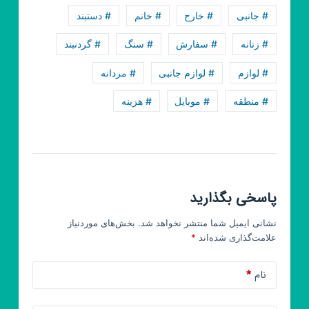
# جانبی
# خارج
# خانم
# دستبند
# زنانه
# سفارش
# سنگ
# گردنبند
# لوازم
# لوازم جانبی
# مردانه
# منطقه
# موبایل
# هزینه
پاسخی بگذارید
نشانی ایمیل شما منتشر نخواهد شد.
بخش‌های موردنیاز
علامت‌گذاری شده‌اند
*
نام
*