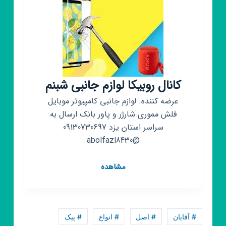
کانال روبیکا لوازم جانبی شبنم
عرضه کننده. لوازم جانبی کامپیوتر موبایل
فلش مموری شارژر و پاور بانک ارسال به
سراسر استان یزد 09130730697
@abolfazl8430
کانال
مشاهده
روبیکا
لوازم
جانبی
شبنم
# آقایان
# اصل
# انواع
# پیک