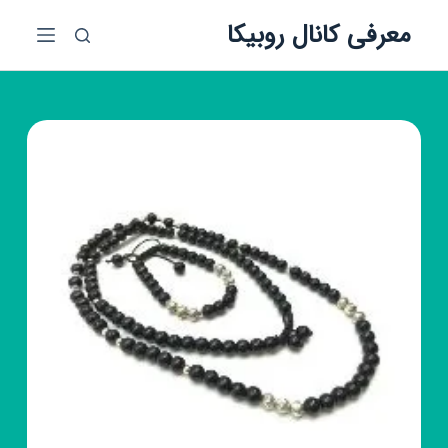
پ
معرفی کانال روبیکا
ر
ش
ب
ه
م
ح
ت
و
ا