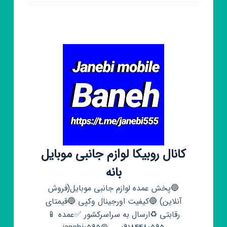
کلاف
موبایل
و
وارزون
موبایل
COD.
Mobile
☆
کانال روبیکا لوازم جانبی موبایل
بانه
🔵پخش عمده لوازم جانبی موبایل(فروش
آنلاین) 🔵کیفیت اورجینال وکپی 🔵قیمتای
رقابتی ♻️ارسال به سراسرکشور ✅عمده 📱