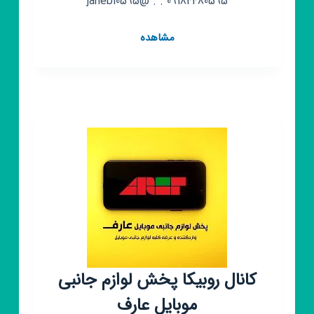
09184480595 . . @janebi0595
کانال
مشاهده
روبیکا
لوازم
جانبی
موبایل
بانه
کانال روبیکا پخش لوازم جانبی
موبایل عارف