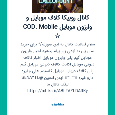
گردنبند
|
گوشواره
کانال روبیکا کلاف موبایل و
|
وارزون موبایل COD. Mobile
تسبیح
☆
سلام فعالیت کانال به این صورته/* برای خرید
سی پی به ایدی زیر پیام بدهید اخبار وارزون
موبایل گیم پلی وارزون موبایل اخبار کالاف
دیوتی موبایل اکانت کالاف دیوتی موبایل گیم
پلی کالاف دیوتی موبایل کاستوم های جایزه
دارو غیره ♕^_^♕ ایدی ادمین @SENAYTL
لینک کانال ما
https://rubika.ir/ABLFAZLDARKy
کانال
مشاهده
روبیکا