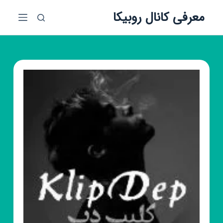
پ
معرفی کانال روبیکا
ر
ش
ب
ه
م
ح
ت
و
ا