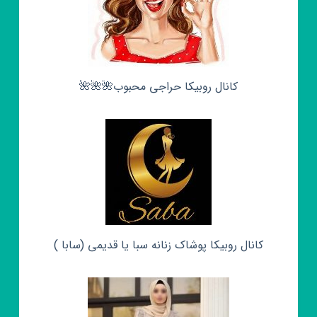
کانال روبیکا حراجی محبوب🌺🌺🌺
کانال روبیکا پوشاک زنانه سبا یا قدیمی (سابا )