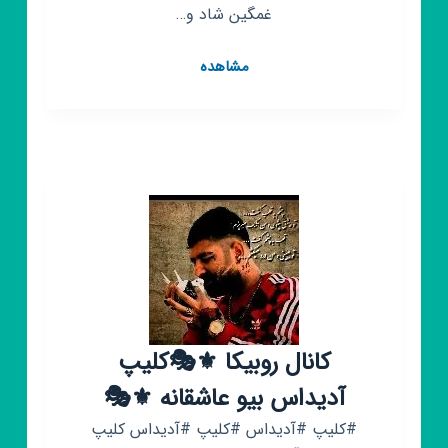
غمگین شاد و…
کانال
مشاهده
روبیکا
بیو
❤️
کلیپ
شاد
غم((
رایگان
))دانلود
کن
❤️
کانال روبیکا ⚜🎭کلیپ
آدیداس بیو عاشقانه ⚜🎭
#کلیپ #آدیداس #کلیپ #آدیداس کلیپ