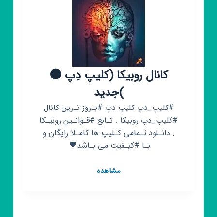
کانال روبیکا (کلیپ دِپ 🌑
)جدید
#کلیپ_دپ کلیپ دپ #بـروز تـرین کانال
#کلیپ_دپ روبیکا . تـابع #قـوانـین روبیـکا
. دانـلود تـمامی کـلیپ ها کامـلا رایگان و
بـا #کیـفیت می بـاشد🖤 ‌‌
کانال
مشاهده
روبیکا
(کلیپ
دِپ
🌑