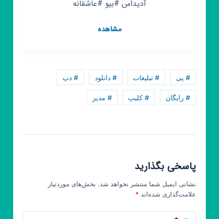
آدیداس #بیو #عاشقانه
کانال
مشاهده
روبیکا
⚜
🎭
کلیپ
# پی
# تبلیغات
# دانلود
# دپ
آدیداس
بیو
# رایگان
# کلیپ
# مدیر
عاشقانه
⚜
🎭
پاسخی بگذارید
نشانی ایمیل شما منتشر نخواهد شد.
بخش‌های موردنیاز
علامت‌گذاری شده‌اند
*