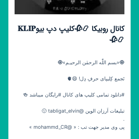
کانال روبیکا 📿🥀کلیپ دپ بیو𝐊𝐋𝐈𝐏
📿🥀
🧿«بسم اللّٰه الرحمٰن الرحیـم»🧿
تَجمع کِلیپای حرفِ دِل! 😄🫀
#دانلود تمامی کلیپ های کانال #رایگان میباشد 🍻
تبلیغات اَرزان الوین @tabligat_elvin 🙂
.
پی وی مدیر جهت تب : « @mohammd_CR »