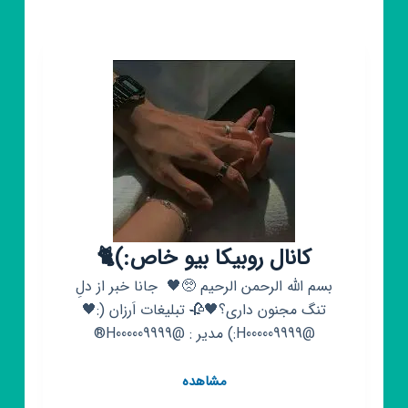
دپ
❤
کانال روبیکا بیو خاص:)🐈
بسم الله الرحمن الرحیم 🥺🖤 ‌ جانا خبر از دلِ
تنگ مجنون داری؟🖤🥀 تبلیغات اَرزان (:🖤
@H000009999:) مدیر : @H000009999®
کانال
مشاهده
روبیکا