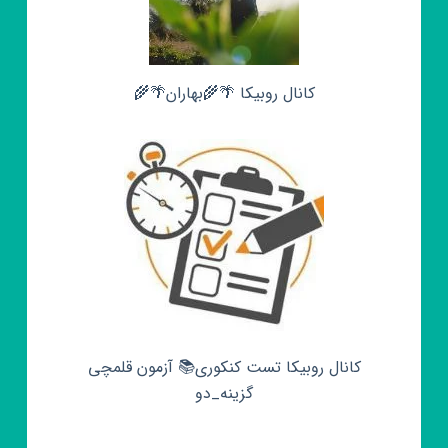
کانال روبیکا 🌴🌾بهاران🌴🌾
کانال روبیکا تست کنکوری📚 آزمون قلمچی‌‌
گزینه_دو