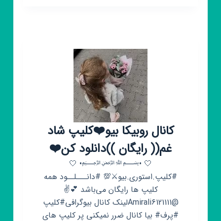
بیو
خاص:)
🐈
کانال روبیکا بیو❤️کلیپ شاد
غم(( رایگان ))دانلود کن❤️
🤍 •﷽• 🤍
#کلیپ.استوری.بیو⚔💯 #دانـــلــود همه
کلیپ ها رایگان می‌باشد 💕✌️
@Amirali6121111لینک کانال بیوگرافی#کلیپ
#پرف# بیا کانال ضرر نمیکنی پر کلیپ های