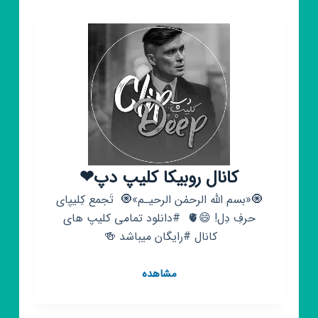
)جدید
کانال روبیکا کلیپ دپ❤
🧿«بسم اللّٰه الرحمٰن الرحیـم»🧿 ‌ تَجمع کِلیپای
حرفِ دِل! 😄🫀 ‌‌ #دانلود تمامی کلیپ های
کانال #رایگان میباشد 🍻 ‌
کانال
مشاهده
روبیکا
کلیپ