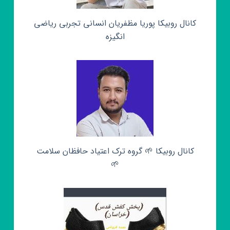
کانال روبیکا پوریا مظفریان انسانی تجربی ریاضی
انگیزه
کانال روبیکا 🌱 گروه ترک اعتیاد حافظان سلامت
🌱