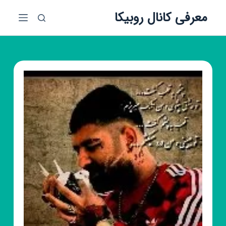
پ
معرفی کانال روبیکا
ر
ش
ب
ه
م
ح
ت
و
ا