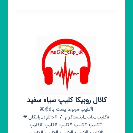
روبیکا
㊙️
❕کلیپ
لاتی
غمگین
استوری
دپ
صفارت
آدیداس
رایگان❕
㊙️
کانال روبیکا کلیپ سیاه سفید
🎙کلیپ مربوط پست بالا☝️🏾
#کلیپ_ناب_اینستاگرام 🎵 #دانلود_رایگان ❤
‌‌‌‌ #کلیپ #کلیپ #کلیپ #کلیپ #کلیپ
#کلیپ #کلیپ #کلیپ #کلیپ #کلیپ