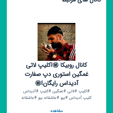
کانال های مرتبط
کانال روبیکا ㊙️❕کلیپ لاتی
غمگین استوری دپ صفارت
آدیداس رایگان❕㊙️
#کلیپ #لاتی #غمگین #کلیپ #آدیداس
کلیپ آدیداس #بیو #عاشقانه بیو #عاشقانه
کانال
مشاهده