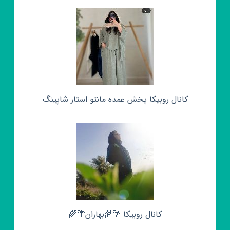
کانال روبیکا پخش عمده مانتو استار شاپینگ
کانال روبیکا 🌴🌾بهاران🌴🌾