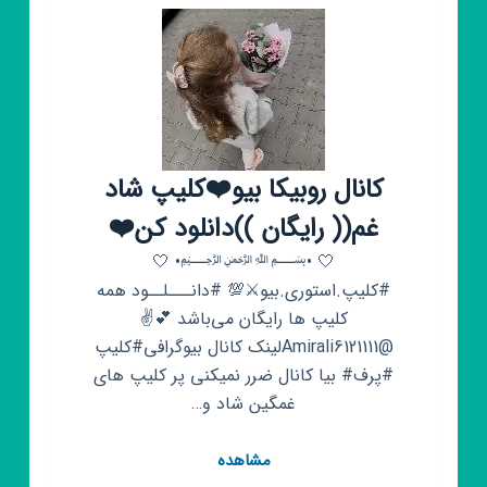
کانال روبیکا بیو❤️کلیپ شاد
غم(( رایگان ))دانلود کن❤️
🤍 •﷽• 🤍
#کلیپ.استوری.بیو⚔💯 #دانـــلــود همه
کلیپ ها رایگان می‌باشد 💕✌️
@Amirali6121111لینک کانال بیوگرافی#کلیپ
#پرف# بیا کانال ضرر نمیکنی پر کلیپ های
غمگین شاد و…
کانال
مشاهده
روبیکا