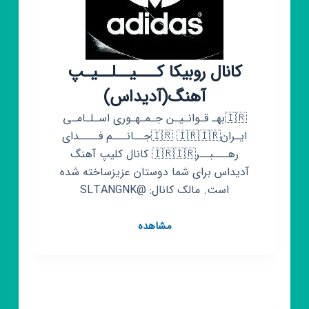
کانال روبیکا کـــیــلــیـپ
آهنگ(آدیداس)
🇮🇷بهـ قـوانـیـن جـمـهـوری اسـلـامـی
ایـران🇮🇷 🇮🇷🇮🇷جــانـــم فــــدای
رهـــبــر🇮🇷🇮🇷 کانال کلیپ آهنگ
آدیداس برای شما دوستان عزیزساخته شده
است. مالک کانال: @SLTANGNK
کانال
مشاهده
روبیکا
کـــیــلــیـپ
آهنگ(آدیداس)