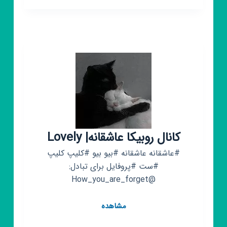
بیو
❤️
کلیپ
شاد
غم((
رایگان
))دانلود
کن
❤️
کانال روبیکا عاشقانه| Lovely
#عاشقانه عاشقانه #بیو بیو #کلیپ کلیپ
#ست #پروفایل برای تبادل:
@How_you_are_forget
کانال
مشاهده
روبیکا