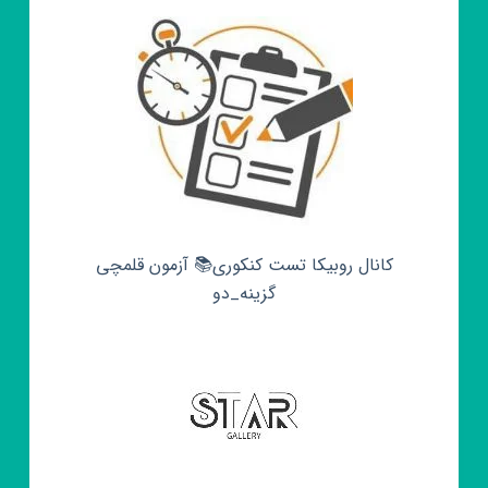
کانال روبیکا تست کنکوری📚 آزمون قلمچی‌‌
گزینه_دو