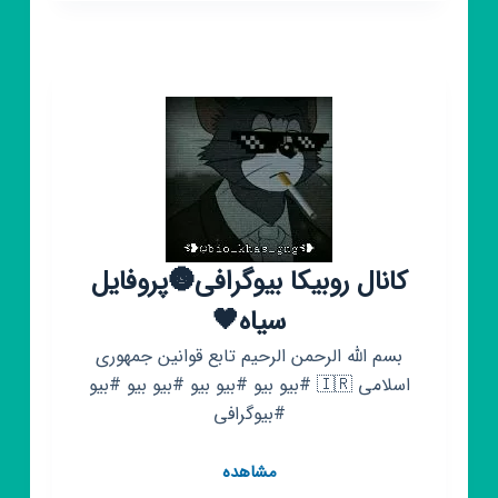
عاشقانه|
Lovely
کانال روبیکا بیوگرافی🌚پروفایل
سیاه🖤
بسم الله الرحمن الرحیم تابع قوانین جمهوری
اسلامی 🇮🇷 #بیو بیو #بیو بیو #بیو بیو #بیو
#بیوگرافی
کانال
مشاهده
روبیکا