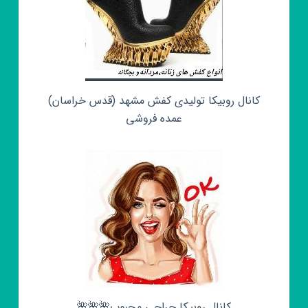
کانال روبیکا تولیدی کفش مشهد (قدس خراسان)
عمده فروشی
کانال روبیکا حراجی محبوب🌺🌺🌺