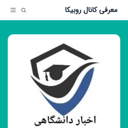
پ
معرفی کانال روبیکا
ر
ش
ب
ه
م
ح
ت
و
ا