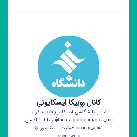
روبیکا
📷
انجمن
عکاسان
نوجوان
روبیکا
📷
کانال روبیکا ایسکایونی
اخبار دانشگاهی ایسکانیوز ▫️اینستاگرام:
instagram.com/isca_uni 🔵ارتباط با ادمین:
@iscauni_ad ▫️سایت ایسکانیور: 🌐
iscanews.ir