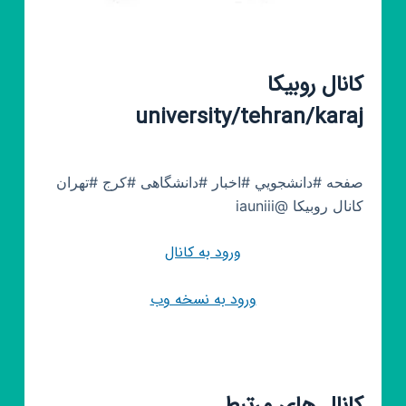
کانال روبیکا
university/tehran/karaj
صفحه #دانشجويي #اخبار #دانشگاهی #کرج #تهران
کانال روبیکا @iauniii
ورود به کانال
ورود به نسخه وب