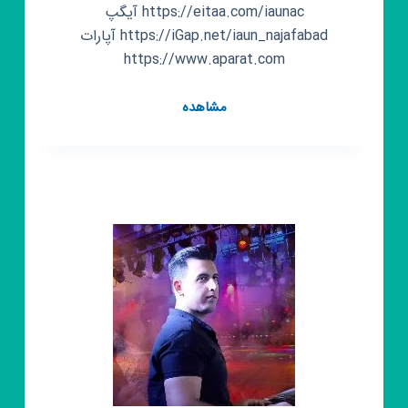
https://eitaa.com/iaunac آیگپ
https://iGap.net/iaun_najafabad آپارات
https://www.aparat.com
کانال
مشاهده
روبیکا
دانشگاه
آزاد
اسلامی
واحد
نجف
آباد