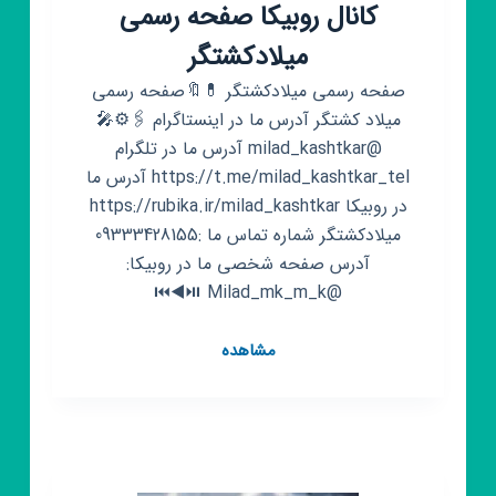
کانال روبیکا صفحه رسمی
میلادکشتگر
صفحه رسمی میلادکشتگر 💊🔖صفحه رسمی
میلاد کشتگر آدرس ما در اینستاگرام 🖇️⚙️🎤
@milad_kashtkar آدرس ما در تلگرام
https://t.me/milad_kashtkar_tel آدرس ما
در روبیکا https://rubika.ir/milad_kashtkar
میلادکشتگر شماره تماس ما :09333428155
آدرس صفحه شخصی ما در روبیکا:
@Milad_mk_m_k ⏯️◀️⏮️
کانال
مشاهده
روبیکا
صفحه
رسمی
میلادکشتگر