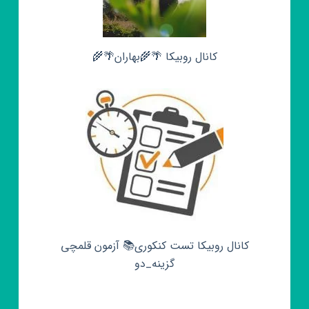
کانال روبیکا 🌴🌾بهاران🌴🌾
کانال روبیکا تست کنکوری📚 آزمون قلمچی‌‌
گزینه_دو