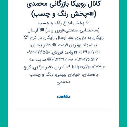
البرز
کانال روبیکا بازرگانی محمدی
(📣پخش رنگ و چسب)
✨ پخش انواع رنگ و چسب
(ساختمانی،صنعتی،فوری و …) 🚚 ارسال
رایگان به باربری 🛻 ارسال رایگان در کرج 💯
پیشنهاد بهترین قیمت ☎️ دفتر پخش:
02691007020 ☎️واحد فروش: 09120176550
09120176547 09123901008 🌐 سایت ما:
https://pm133.ir 📍 آدرس دفتر مرکزی: کرج،
باغستان، خیابان بیهقی، رنگ و چسب
محمدی
کانال
مشاهده
روبیکا
بازرگانی
محمدی
(📣