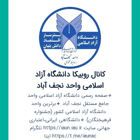
پخش
رنگ
و
چسب)
کانال روبیکا دانشگاه آزاد
اسلامی واحد نجف آباد
🔹️صفحه رسمی دانشگاه آزاد اسلامی واحد
جامع مستقل نجف آباد 🔸️برترین واحد
دانشگاه آزاد اسلامی کشور (جشنواره
فرهیختگان) 🔹️دانشگاهی ایرانی،اعتباری
جهانی سایت https://iaun.iau.ir تلگرام
https://t.me/iaunac ایتا