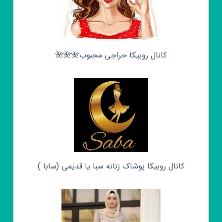
کانال روبیکا حراجی محبوب🌺🌺🌺
کانال روبیکا پوشاک زنانه سبا یا قدیمی (سابا )