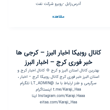
آدرس:زابل -روبرو شرکت نفت
کانال
مشاهده
روبیکا
کافینت
آنلاین
(صوفی)
🧑‍💻
کانال روبیکا اخبار البرز – کرجی ها
خبر فوری کرج – اخبار البرز
بهترین کانال استان البرز و کرج 💢 کانال اخبار کرج و
استان البرز خبر فوری کرج کانال روبیکا کرج – اخبار ،
سرگرمی و طنز ارتباط با ما: @LT_ADMIN تلگرام
t.me/Karaji_Haa اینستاگرام
Instagram.com/Karaji.Haaa ایتا
eitaa.com/Karaji_Haa