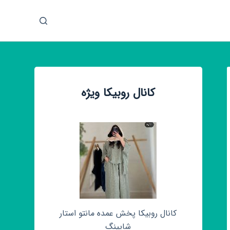
پ
ر
ش
ب
ه
م
کانال روبیکا ویژه
ح
ت
و
ا
کانال روبیکا پخش عمده مانتو استار
شاپینگ