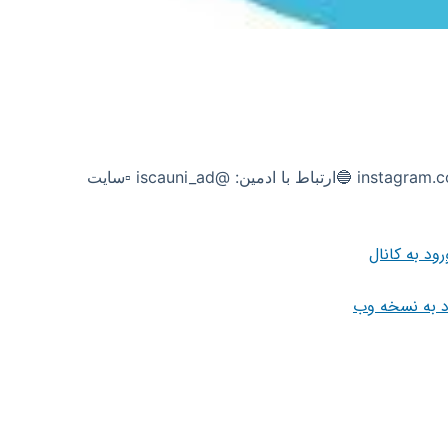
اخبار دانشگاهی ایسکانیوز ▫️اینستاگرام: instagram.com/isca_uni 🔵ارتباط با ادمین: @iscauni_ad ▫️سایت
رود به کانال
د به نسخه وب