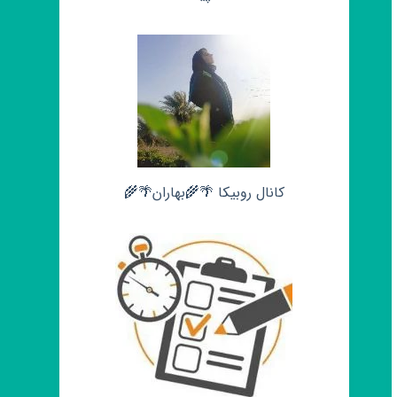
کانال روبیکا 🌴🌾بهاران🌴🌾