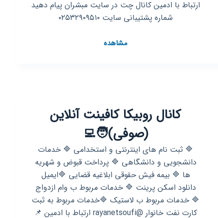
ارتباط با ادمین کانال چت در سایت مبشران پیام دهید
شماره پشتیبانی سایت ۰۲۵۳۲۹۰۹۵۱۰
کانال
مشاهده
روبیکا
سامانه
آموزش
مجازی
مبشران
کانال روبیکا کافینت آنلاین
(صوفی)🧑‍💻
🔷 ثبت نام های اینترنتی و استخدامی 🔷 خدمات
دانشجویی و دانشگاهی 🔷 پرداخت قبوض و شهریه
ها 🔷 بیمه فیش حقوقی ابلاغیه قضایی 🔷ایمیل
دانلود اسکن پرینت 🔷 خدمات مربوط ب وام ازدواج
🔷 خدمات مربوط ب لاستیک 🔷خدمات مربوط به ثبت
کارت نفت خانوار @rayanetsoufi ارتباط با ادمین 📌