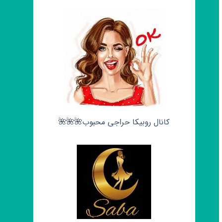
کانال روبیکا حراجی محبوب🌺🌺🌺