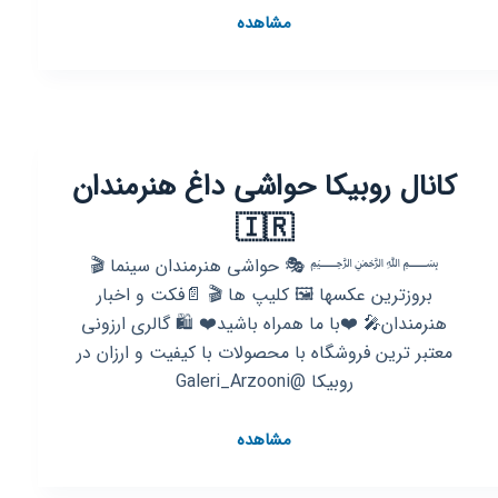
کانال
مشاهده
روبیکا
اخبار
البرز
–
کرجی
کانال روبیکا حواشی داغ هنرمندان
ها
خبر
🇮🇷
فوری
کرج
﷽ 🎭 حواشی هنرمندان سینما 🎬
–
بروزترين عكسها 🖼 كليپ ها 🎬 📄فكت و اخبار
اخبار
هنرمندان🎤 ❤️با ما همراه باشید❤️ 🛍 گالری ارزونی
البرز
معتبر ترین فروشگاه با محصولات با کیفیت و ارزان در
روبیکا @Galeri_Arzooni
کانال
مشاهده
روبیکا
حواشی