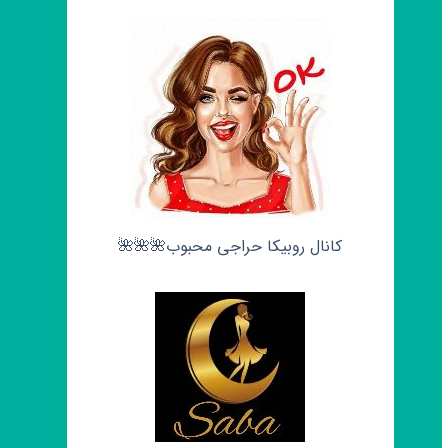
کانال روبیکا حراجی محبوب🌺🌺🌺