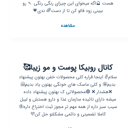
هست 🔮اگه میخوای این چیزای رنگی رنگی 🍡 رو
ببینی زود فالو کن تا از دست🌈 ندی💗
کانال
مشاهده
روبیکا
طهورا/
ادیتور/
بلاگر/
انگیزشی
کانال روبیکا پوست و مو زیبا🥰
💚
سلام✌ اینجا قراره کلی محصولات خفن بهتون پیشنهاد
بدیم🤩 و کلی ماسک های خونگی بهتون یاد بدیم🤗
❌هشدار ❌ 🟣محصولاتی ک بهتون پیشنهاد داده
میشه دارای تائیده سازمان غذا و دارو هستش و لیبل
سیب سبز داره از همه مهم تر مجوز ثبت اختراع داره🦋
کاملا تضمینی و دائمی مشکلتو حل کن💜