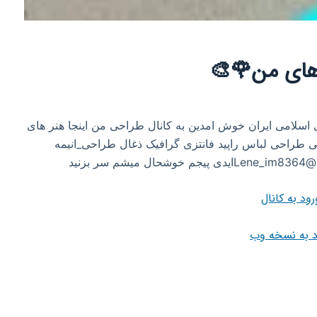
 های من🌹🎨
Wتابع قوانین جمهوری اسلامی ایران‌‌‌‌‌‌‌‌‍ خوش امدین به کانال طراحی من اینجا هنر های
 طراحی لباس راپید فانتزی گرافیک ذغال طراحی_انیمه
زنید
رود به کانال
د به نسخه وب