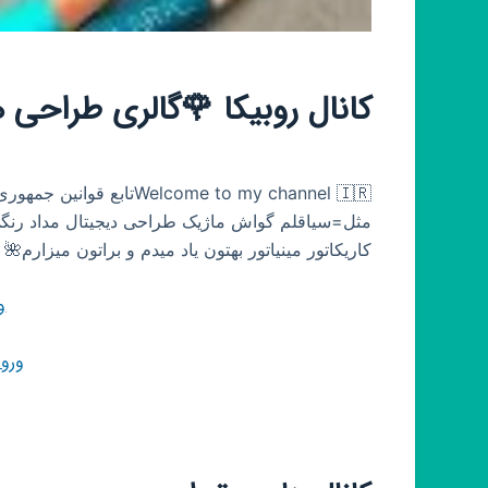
کانال روبیکا 🌹گالری طراحی
elcome to my channel 🇮🇷
مثل=سیاقلم گواش ماژیک طراحی دیجیتال مداد رنگی
کاریکاتور مینیاتور بهتون یاد میدم و براتون میزارم🌺 @Lene_im8364ایدی پیجم خوشحال میشم سر ب
و
ورو