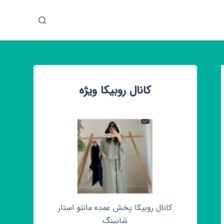
پ
ر
ش
ب
ه
م
کانال روبیکا ویژه
ح
ت
و
ا
کانال روبیکا پخش عمده مانتو استار
شاپینگ