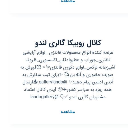
کانال
مشاهده
روبیکا
پوست
و
مو
زیبا
کانال روبیکا گالری لندو
🥰
عرضه کننده انواع محصولات فانتزی _لوازم آرایشی
فانتزی_جوراب و عطروادکلن_اکسسوری_ظروف
آشپزخانه لوکس_لوازم دکوری فانتزی🌞⭐ 🥰فروش به
صورت حضوری و آنلاین 🥰 ✨برای ثبت سفارش به
آیدی ادمین پیام دهید✨ @gallerylando 📤ارسال
همه روزه به سراسر کشور✈️📦 آیدی کانال اعتماد
مشتریان گالری لندو ✅👇 @landogallery
کانال
مشاهده
روبیکا
گالری