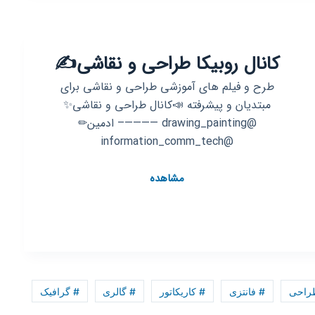
لندو
کانال روبیکا طراحی و نقاشی✍
طرح و فیلم های آموزشی طراحی و نقاشی برای
مبتدیان و پیشرفته 📣کانال طراحی و نقاشی✨
@drawing_painting ————– ادمین✏
@information_comm_tech
کانال
مشاهده
روبیکا
طراحی
و
نقاشی
✍
راحی
# فانتزی
# کاریکاتور
# گالری
# گرافیک