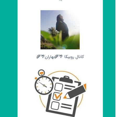
کانال روبیکا 🌴🌾بهاران🌴🌾