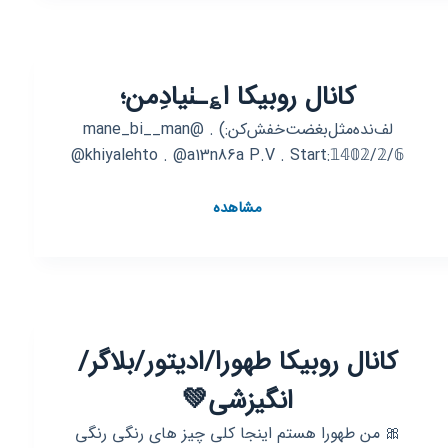
💫
نقاشی&طراحی
🎨
کانال روبیکا ا؏ـٺیاد‌ِمن؛
💫
لف‌نده‌مثل‌بغضت‌خفش‌کن‌:) . @mane_bi__man
@khiyalehto . @a13n86a P.V . Start:𝟙𝟜𝟘𝟚/𝟚/𝟞
کانال
مشاهده
روبیکا
ا؏ـٺیاد‌ِمن؛
کانال روبیکا طهورا/ادیتور/بلاگر/
انگیزشی💚
🎀 من طهورا هستم اینجا کلی چیز های رنگی رنگی