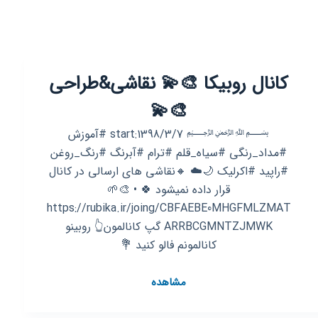
کانال روبیکا 🎨💫 نقاشی&طراحی
🎨💫
﷽ start:1398/3/7 #آموزش
#مداد_رنگی #سیاه_قلم #ترام #آبرنگ #رنگ_روغن
#راپید #اکرلیک 🌙☁️ 🔸️نقاشی های ارسالی در کانال
قرار داده نمیشود 🍀 • 🎨🌱
https://rubika.ir/joing/CBFAEBE0MHGFMLZMAT
ARRBCGMNTZJMWK گپ کانالمون👆 روبینو
کانالمونم فالو کنید 💐
کانال
مشاهده
روبیکا
🎨