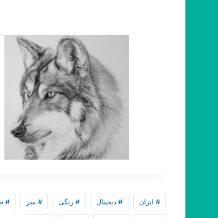
# ایران
# دیجیتال
# رنگی
# سر
# ط