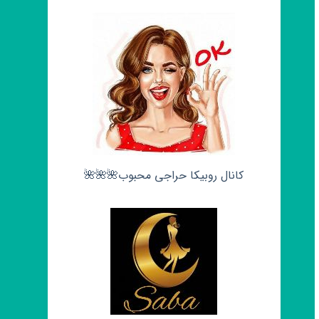
کانال روبیکا حراجی محبوب🌺🌺🌺