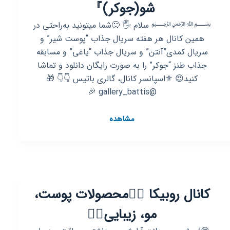
شو(جوکر)』
﷽ سلام 🖐 🙂شما میتونید به‌راحتی در
همین کانال هر هفته سریال جذاب “پوست شیر” و
سریال کمدی”آنتن” و سریال جذاب “یاغی” و مسابقه
جذاب طنز “جوکر” را به صورت رایگان دانلود و تماشا
کنید😍 ⚜اسپانسر کانال، گالری باتیس 👇👇 🎁
@gallery_battis 🎉
کانال
مشاهده
روبیکا
『سریال‌پوست‌شیرفصل‌اول
دوم
سوم/
آنتن/
کانال روبیکا 👌🏻محصولات پوست،
یاغی/
رئالیتی
مو، زیبایی👌🏻
شو(جوکر)』