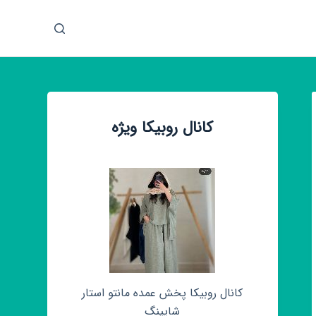
پ
ر
ش
ب
ه
م
کانال روبیکا ویژه
ح
ت
و
ا
کانال روبیکا پخش عمده مانتو استار
شاپینگ