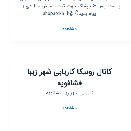
پوست و مو 🎯 پوشاک جهت ثبت سفارش به آیدی زیر
پیام بدید👇 @shopsorkh_ir
کانال
مشاهده
روبیکا
مشاور
ونماینده
محصولات
آرایشی
کانال روبیکا کاریابی شهر زیبا
ومراقبتی
پوست
فشافویه
و
مو
کاریابی شهر زیبا فشافویه
و
پوشاک
کانال
مشاهده
روبیکا
کاریابی
شهر