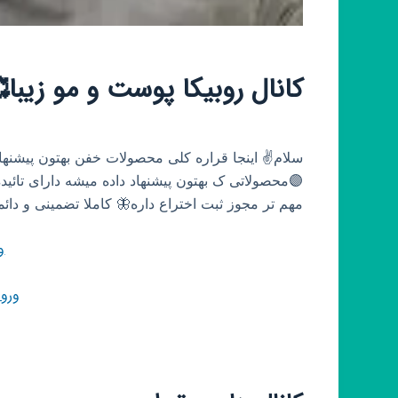
کانال روبیکا پوست و مو زیبا
سلام✌ اینجا قراره کلی محصولات خفن بهتون پیشنها
🟣محصولاتی ک بهتون پیشنهاد داده میشه دارای تائی
مهم تر مجوز ثبت اختراع داره🦋 کاملا تضمینی و دا
و
ورو