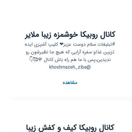
کانال روبیکا خوشمزه زیبا ملایر
#تبلیغات سلام دوست عزیز❤ کلیپ آشپزی ایده
تزیین غذاو سفره آرایی که هیچ جا نظیرشون رو
ندیدین،پس با ما هم راه باش کانال 🌹🥰👇
@khoshmazeh_ziba
کانال
مشاهده
روبیکا
خوشمزه
زیبا
ملایر
کانال روبیکا کیف و کفش زیبا