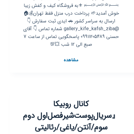
﷽ ⚜️به فروشگاه کیف و کفش زیبا
خوش آمدید🌱 پرداخت درب منزل فقط تهران💰🏠
ارسال به سراسر کشور 🚗 ایدی ثبت سفارش 👇
@gallery_kife_kafsh_ziba شماره تماس 👇 آقای
حسنی 09911205489 پاسخگویی تماس از ساعت 7
صبع الی 12 شب 💥💯
کانال
مشاهده
روبیکا
کیف
و
کفش
زیبا
کانال روبیکا
『سریال‌پوست‌شیرفصل‌اول دوم
سوم/آنتن/یاغی/رئالیتی