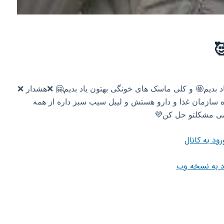
د بدیم🤩 و کلی ماسک های خونگی بهتون یاد بدیم🤗 ❌هشدار ❌
ده سازمان غذا و دارو هستش و لیبل سیب سبز داره از همه
ئمی مشکلتو حل کن💜
رود به کانال
د به نسخه وب