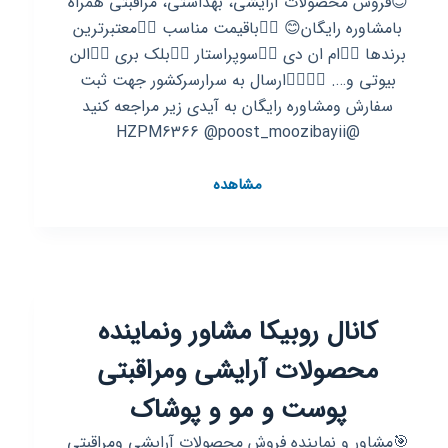
😊فروش محصولات آرایشی، بهداشتی، مراقبتی همراه
بامشاوره رایگان😊 👈🏻باقیمت مناسب 👈🏻معتبرترین
برندها 👈🏻ام ان دی 👈🏻سوپراستار 👈🏻بلک بری 👈🏻الن
بیوتی و…. 👈🏻👈🏻ارسال به سرارسرکشور جهت ثبت
سفارش ومشاوره رایگان به آیدی زیر مراجعه کنید
@HZPM6366 @poost_moozibayii
کانال
مشاهده
روبیکا
👌🏻
محصولات
پوست،
مو،
کانال روبیکا مشاور ونماینده
زیبایی
👌🏻
محصولات آرایشی ومراقبتی
پوست و مو و پوشاک
🎯مشاور و نماینده فروش محصولات آرایشی ومراقبتی