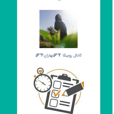
کانال روبیکا 🌴🌾بهاران🌴🌾