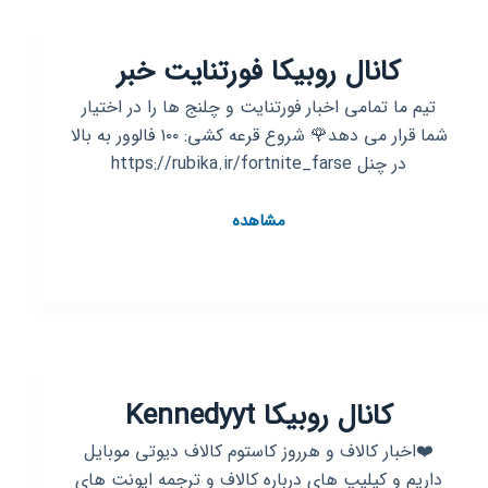
کانال روبیکا فورتنایت خبر
تیم ما تمامی اخبار فورتنایت و چلنج ها را در اختیار
شما قرار می دهد🌹 شروع قرعه کشی: ۱۰۰ فالوور به بالا
در چنل https://rubika.ir/fortnite_farse
کانال
مشاهده
روبیکا
فورتنایت
خبر
کانال روبیکا Kennedyyt
❤️اخبار کالاف و هرروز کاستوم کالاف دیوتی موبایل
داریم و کیلیپ های درباره کالاف و ترجمه ایونت های