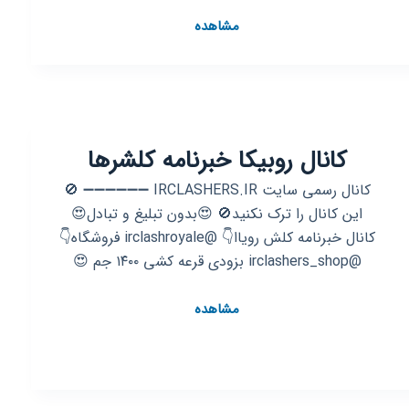
کانال
مشاهده
روبیکا
«مستطیل
سبز»
✓2022
“𝑓𝑜𝑜𝑡𝑏𝑎𝑙𝑙”
کانال روبیکا خبرنامه کلشرها
کانال رسمی سایت IRCLASHERS.IR ➖➖➖➖➖➖ 🚫
این کانال را ترک نکنید🚫 😍بدون تبلیغ و تبادل😍
کانال خبرنامه کلش رویاا👇 @irclashroyale فروشگاه👇
@irclashers_shop بزودی قرعه کشی ۱۴۰۰ جم 😍
کانال
مشاهده
روبیکا
خبرنامه
کلشرها