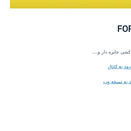
کشی جایزه دار و…..
رود به کانال
د به نسخه وب