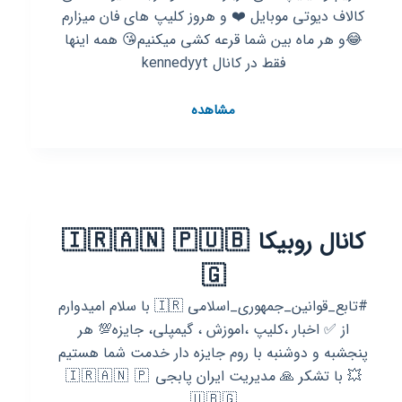
کالاف دیوتی موبایل ❤️ و هروز کلیپ های فان میزارم
😂و هر ماه بین شما قرعه کشی میکنیم😘 همه اینها
فقط در کانال kennedyyt
کانال
مشاهده
روبیکا
Kennedyyt
کانال روبیکا 🇮 🇷 🇦 🇳 🇵 🇺 🇧
🇬
#تابع_قوانین_جمهوری_اسلامی 🇮🇷 با سلام امیدوارم
از ✅ اخبار ،کلیپ ،اموزش ، گیمپلی، جایزه💯 هر
پنجشبه و دوشنبه با روم جایزه دار خدمت شما هستیم
💥 با تشکر 🙏 مدیریت ایران پابجی 🇮 🇷 🇦 🇳 🇵
🇺 🇧 🇬