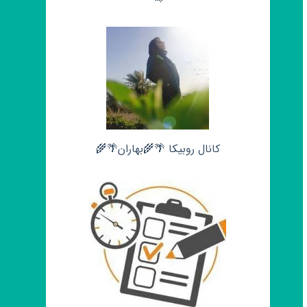
کانال روبیکا 🌴🌾بهاران🌴🌾