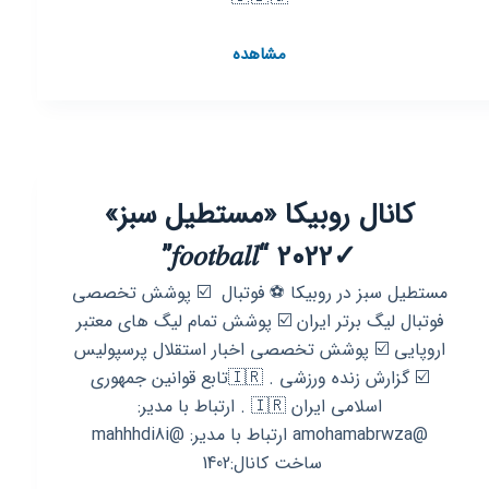
کانال
مشاهده
روبیکا
🇮
🇷
🇦
🇳
کانال روبیکا «مستطیل سبز»
🇵
🇺
✓2022 “𝑓𝑜𝑜𝑡𝑏𝑎𝑙𝑙”
🇧
🇬
مستطیل سبز در روبیکا ⚽ فوتبال ‌ ☑️ ‌پوشش تخصصی
فوتبال لیگ برتر ایران ☑️ پوشش تمام لیگ های معتبر
اروپایی ‌☑️ پوشش تخصصی اخبار استقلال پرسپولیس
‌☑️ گزارش زنده ورزشی . 🇮🇷تابع قوانین جمهوری
اسلامی ایران 🇮🇷 . ارتباط با مدیر:
@amohamabrwza‌‌ ‌ارتباط با مدیر: @mahhhdi8i
ساخت کانال:1402 ‌