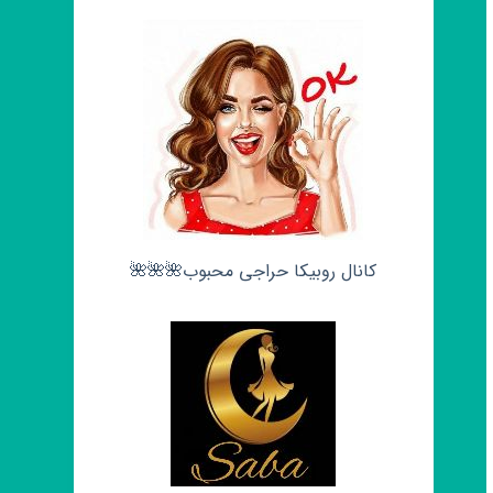
کانال روبیکا حراجی محبوب🌺🌺🌺