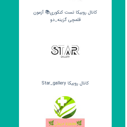
کانال روبیکا تست کنکوری📚 آزمون
قلمچی‌‌ گزینه_دو
کانال روبیکا Star_gallery