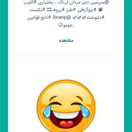
@سرزمین دلیر مردان لر،لک ، بختیاری #کلیپ
📽️ #بیوگرافی #طنز #پروف🎞️ #تکست
#دلنوشته🌿🌿🌿 @Biranip #تابع.قوانین
.خومو😉
کانال
مشاهده
روبیکا
لرستان
خرم
آباد
❤️
❤️