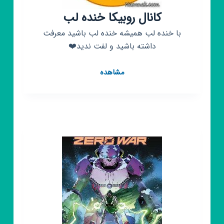
کانال روبیکا خنده لب
با خنده لب همیشه خنده لب باشید معرفت
داشته باشید و لفت ندید❤️
کانال
مشاهده
روبیکا
خنده
لب