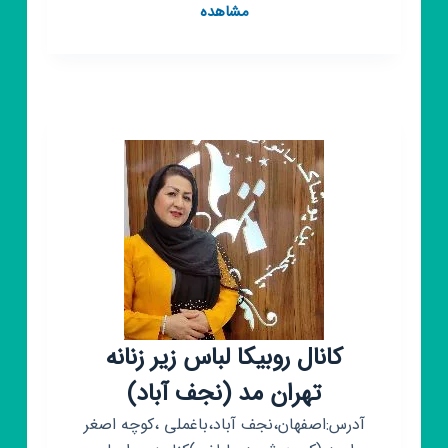
کانال
مشاهده
روبیکا
اطلاع
رسانی
دهیاری
و
شورای
اسلامی
روستای
جلال
آباد
کانال روبیکا لباس زیر زنانه
تهران مد (نجف آباد)
آدرس:اصفهان،نجف آباد،باغملی ،کوچه اصغر