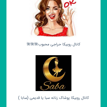
کانال روبیکا حراجی محبوب🌺🌺🌺
کانال روبیکا پوشاک زنانه سبا یا قدیمی (سابا )