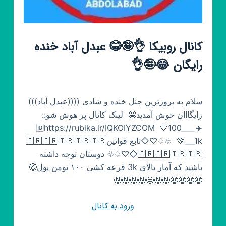
کانال روبیکا 👌🤪😂 عبدل آباد خنده
رایگان 😂🤪👌
سلام به بروزترین چنل خنده و شادی ((((عبدل آباد)))
رایگااان خوش آمدید🤩 ‌ لینک کانال پر هوش شو::
🆔️https://rubika.ir/IQKOIYZCOM ‌ 💛100____✈️
___1k💚 ‌ ♧♤♡◇تابع قوانین🇮🇷🇮🇷🇮🇷🇮🇷🇮🇷
🇮🇷🇮🇷🇮🇷🇮🇷◇♡♤♧ دوستان توجه داشته
باشید که آمار بالای 3k قرعه کشی ۱۰۰ تومن پول🤑
🤑🤑🤑🤑🤑🤑😑🤑🤑🤑🤑
ورود به کانال