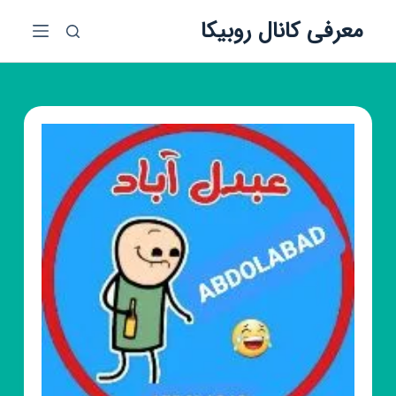
پ
معرفی کانال روبیکا
ر
ش
ب
ه
م
ح
ت
و
ا