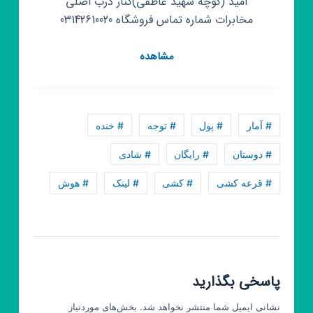
امید (کوچه شهید عاطفی)کنار درب اصلی
مخابرات شماره تماس فروشگاه 03142610020
کانال
مشاهده
روبیکا
لباس
زیر
زنانه
# آمار
# پول
# توجه
# خنده
تهران
مد
# دوستان
# رایگان
# شادی
(نجف
# قرعه کشی
# کشی
# لینک
# هوش
آباد)
پاسخی بگذارید
نشانی ایمیل شما منتشر نخواهد شد.
بخش‌های موردنیاز