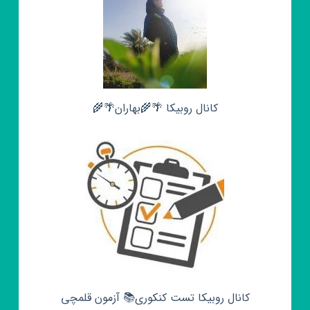
کانال روبیکا 🌴🌾بهاران🌴🌾
کانال روبیکا تست کنکوری📚 آزمون قلمچی‌‌