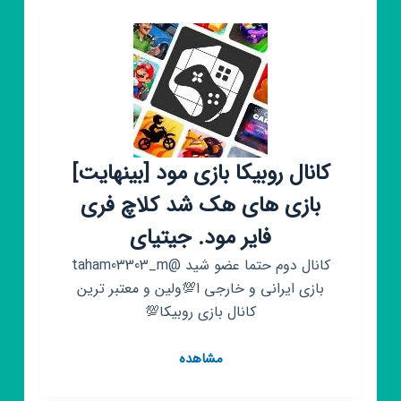
شهرسازی
ایران
کانال روبیکا بازی مود [بینهایت]
بازی های هک شد کلاچ فری
فایر مود. جیتیای
کانال دوم حتما عضو شید @taham03303_m
بازی ایرانی و خارجی ا💯ولین و معتبر ترین
کانال بازی روبیکا💯
کانال
مشاهده
روبیکا
بازی