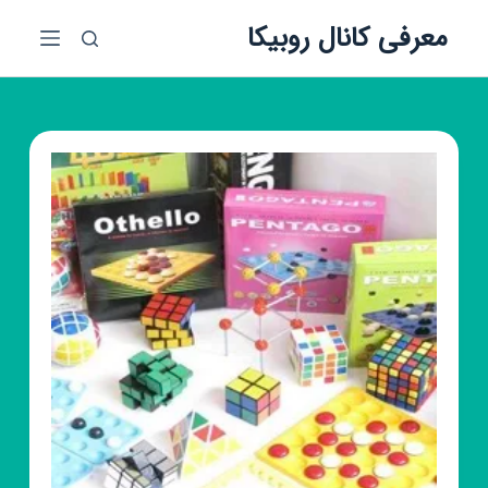
پ
معرفی کانال روبیکا
ر
ش
ب
ه
م
ح
ت
و
ا