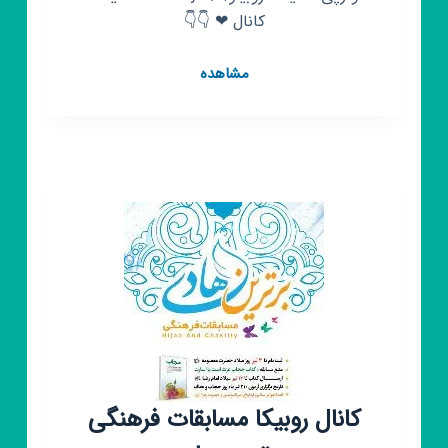
کانال ❤ 👇👇
کانال
مشاهده
روبیکا
🕹
بازی
مود
🕹
(👈
بازی
رایگان
😜)
کانال روبیکا مسابقات فرهنگی