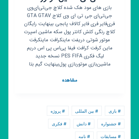
بازی های مود هک شده کلاچ جی‌تی‌ای‌وی
جی‌تی‌ای‌ جی تی ای وی کلاج GTA GTAV
فری‌فایر فری فایر کالاف پابجی بینهایت رایگان
کلاچ رنگی کلش کانتر پول سکه ماشین اسپرت
موتور شوتی دریفت ماینکرافت ماینکرفت
ماین کرفت کرافت فیفا پی‌اس پی اس دریم
لیگ فکری PES FIFA نسخه جدید
ماشین‌بازی موتوربازی پول‌بینهایت گیم بتا
کانال
مشاهده
روبیکا
بازی
مود
کلاچ
# بازی
# بین المللی
# پروژه
ماینکرافت
کالاف
# جشنواره
# دانش
# فکری
فری
# مسابقات
# نامه
فایر