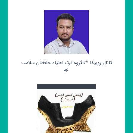
کانال روبیکا 🌱 گروه ترک اعتیاد حافظان سلامت
🌱