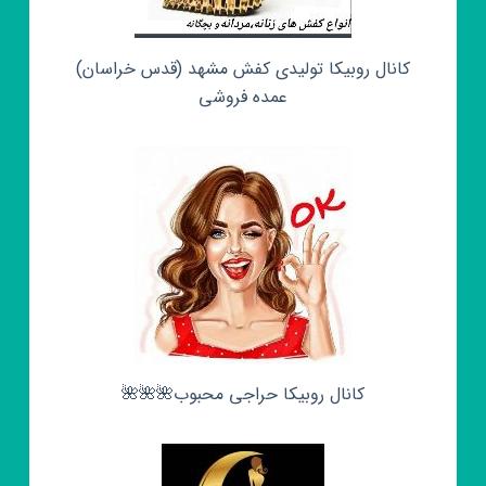
کانال روبیکا تولیدی کفش مشهد (قدس خراسان)
عمده فروشی
کانال روبیکا حراجی محبوب🌺🌺🌺