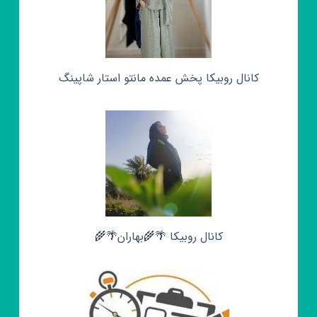
کانال روبیکا پخش عمده مانتو استار شاپینگ
کانال روبیکا 🌴🌾بهاران🌴🌾