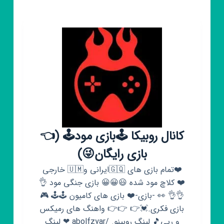
کانال روبیکا 🕹بازی مود🕹 (👈
بازی رایگان😜)
❤️تمام بازی های 🇬🇶ایرانی و🇺🇲 خارجی
❤️ کلاچ مود شده 😃😀😀 بازی جنگی مود 👌
👌👌 👀 -بازی-❤️ بازی های کامیون 🕹🕹 🎮
بازی فکری.💓👉 👉👉 واهنگ های رمیکس
و رپی🎵 لینگ روبینو. /abolfzyar ❤ لینگ