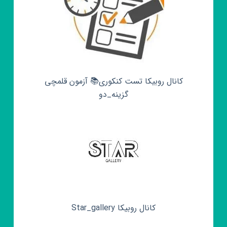
کانال روبیکا تست کنکوری📚 آزمون قلمچی‌‌
گزینه_دو
کانال روبیکا Star_gallery