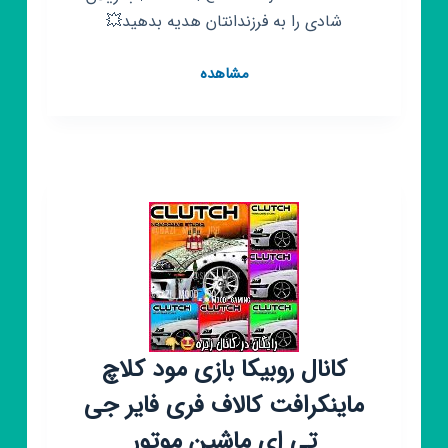
شادی را به فرزندانتان هدیه بدهید💥
کانال
مشاهده
روبیکا
تولید
و
پخش
اسباب
بازی
زیلان
کانال روبیکا بازی مود کلاچ
ماینکرافت کالاف فری فایر جی
تی ای ماشین موتور