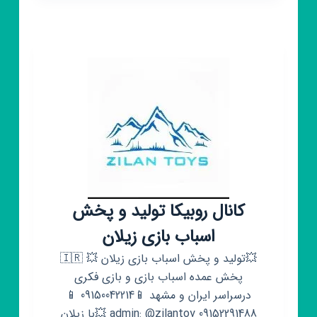
مود
[بینهایت]
بازی
های
هک
شد
کلاچ
فری
فایر
مود.
جیتیای
کانال روبیکا تولید و پخش
اسباب بازی زیلان
💥تولید و پخش اسباب بازی زیلان 💥 🇮🇷
پخش عمده اسباب بازی و بازی فکری
درسراسر ایران و مشهد 📱09150042214 📱
09152291488 admin: @zilantoy 💥با زیلان