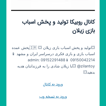
کانال روبیکا تولید و پخش اسباب
بازی زیلان
💥تولید و پخش اسباب بازی زیلان 💥 🇮🇷پخش عمده
اسباب بازی و بازی فکری درسراسر ایران و مشهد 📱
09150042214 📱09152291488 admin:
@zilantoy 💥با زیلان شادی را به فرزندانتان هدیه
بدهید💥
ورود به کانال
ورود به نسخه وب