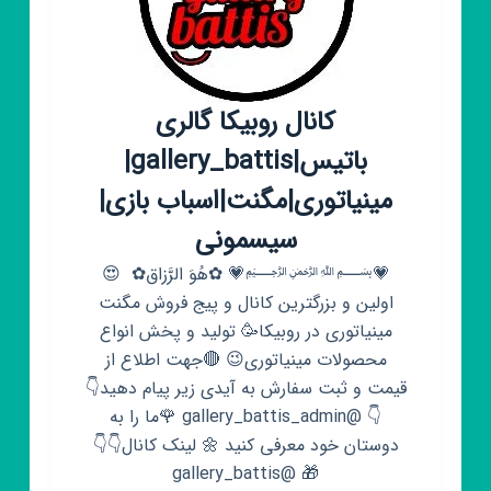
کانال روبیکا گالری
باتیس|gallery_battis|
مینیاتوری|مگنت|اسباب بازی|
سیسمونی
💗﷽💗 ✿هُوَ الرَّزاق✿ ‌ 😍
اولین و بزرگترین کانال و پیج فروش مگنت
مینیاتوری در روبیکا🥳 ‌تولید و پخش انواع
محصولات مینیاتوری😉 🔴جهت اطلاع از
قيمت و ثبت سفارش به آیدی زیر پیام دهید👇
👇 @gallery_battis_admin ‌🌹ما را به
دوستان خود معرفی کنید 🌼 ‌لینک کانال👇👇
🎁 @gallery_battis