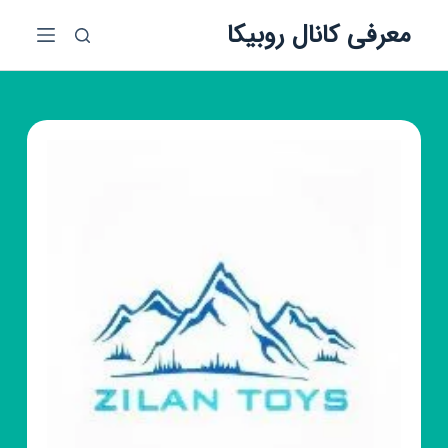
پ
معرفی کانال روبیکا
ر
ش
ب
ه
م
ح
ت
و
ا