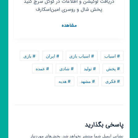
دریافت لوکیشن و اطلاعات در گوگل سرچ کنید
پخش شال و روسری امین‌اسکارف
کانال
مشاهده
روبیکا
تولید
و
پخش
# اسباب
# اسباب بازی
# ایران
# بازی
عمده
شال
# پخش
# تولید
# شادی
# عمده
و
# فکری
# مشهد
# هدیه
روسری
امین‌اسکارف
پاسخی بگذارید
نشانی ایمیل شما منتشر نخواهد شد.
بخش‌های موردنیاز