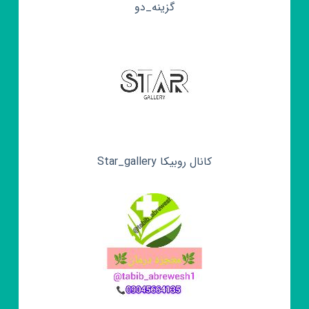
گزینه_دو
کانال روبیکا Star_gallery