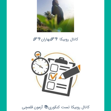
کانال روبیکا 🌴🌾بهاران🌴🌾
کانال روبیکا تست کنکوری📚 آزمون قلمچی‌‌