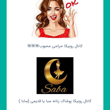
کانال روبیکا حراجی محبوب🌺🌺🌺
کانال روبیکا پوشاک زنانه سبا یا قدیمی (سابا )