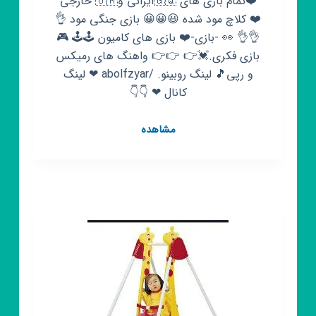
❤️تمام بازی های 🇬🇶ایرانی و🇺🇲 خارجی
❤️ کلاچ مود شده 😃😀😀 بازی جنگی مود 👌
👌👌 👀 -بازی-❤️ بازی های کامیون 🕹🕹 🎮
بازی فکری.💓👉 👉👉 واهنگ های رمیکس
و رپی🎵 لینگ روبینو. /abolfzyar ❤ لینگ
کانال ❤ 👇👇
کانال
مشاهده
روبیکا
🕹
بازی
مود
🕹
(👈
بازی
رایگان
😜)