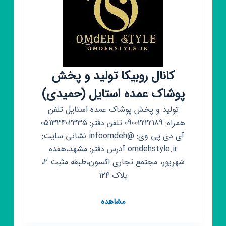
کانال روبیکا تولید و پخش
پوشاک عمده استایل (حمیدی)
تولید و پخش پوشاک عمده استایل تلفن
همراه: 09002222189 تلفن دفتر: 05133402335
آی دی پی وی: @infoomdeh نشانی سایت:
omdehstyle.ir آدرس دفتر: مشهد،هفده
شهریور، مجتمع تجاری اکسون،طبقه مثبت ۲،
پلاک ۱۲۴
کانال
مشاهده
روبیکا
تولید