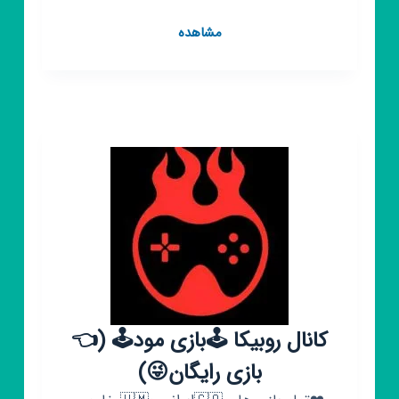
کانال
مشاهده
روبیکا
گالری
باتیس|gallery_battis|
مینیاتوری|
مگنت|
اسباب
بازی|
سیسمونی
کانال روبیکا 🕹بازی مود🕹 (👈
بازی رایگان😜)