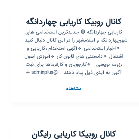
غرب
تهران
کانال روبیکا کاریابی چهاردانگه
کاریابی چهاردانگه 🔴 جدیدترین استخدامی های
شهرچهاردانگه و اسلامشهر را در این کانال دنبال کنید. .
🔸اخبار استخدامی 🔸آگهی استخدام ،کاریابی و
اشتغال 🔸دانستنی های قانون کار 🔸آموزش اصول
رزومه نویسی . 🔹کارجویان و کارفرماها برای ثبت
آگهی به آیدی ذیل پیام دهند. . @adminplus ➕️
کانال
مشاهده
روبیکا
کاریابی
چهاردانگه
کانال روبیکا کاریابی رایگان