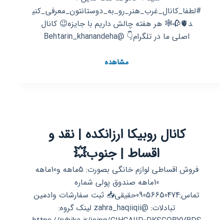
#لطفا_کانال_غرب_هنر_رو_به_دوستانتون_معرفی_کنی
د🫀🥀🕸 هر هفته چالش داریم با جایزه😉 کانال
اصلی ما در تلگرام👇 @Behtarin_khanandeha
کانال
مشاهده
روبیکا
غرب
هنر
کانال روبیکا ارزانکده | نقد و
اقساط | جنوب💥
فروش اقساطی لوازم خانگی بصورت: 5ماهه و10ماهه
10ماهه صندوق پولی شماره
تماس:09056650474حقیقی📥 ثبت سفارشات وادمین
تبادلات: @zahra_haqiiqii لینک گروه: