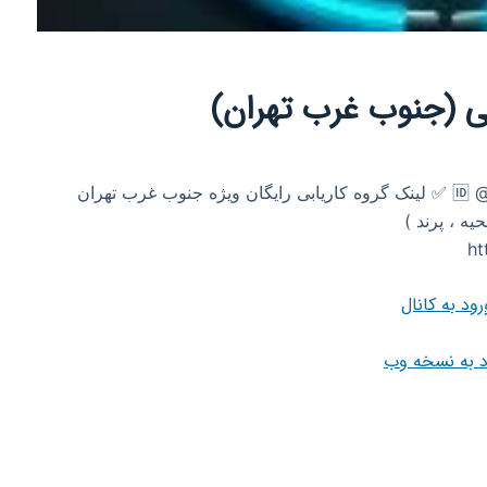
ابی (جنوب غرب تهران)
✅ اگهی استخدام رایگان ارتباط با ادمین 🆔 @Karyab69 ✅ لینک گروه کاریابی رایگان ویژه جنوب غرب تهران
ه ، پرند )
ht
رود به کانال
د به نسخه وب