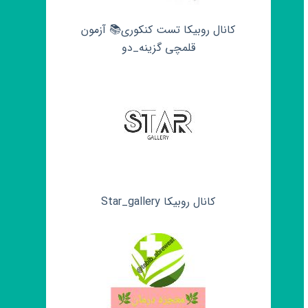
کانال روبیکا تست کنکوری📚 آزمون
قلمچی‌‌ گزینه_دو
کانال روبیکا Star_gallery