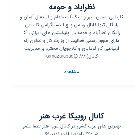
نظراباد و حومه
کاریابی استان البرز و آبیک استخدام و اشتغال آسان و
رایگان تنها کانال رسمی پیج اینستاگرامی کاریابی
رایگان نظرآباد و حومه در اپلیکیشن های ایرانی 🏅
دارای مجوز رسمی فعالیت از وزارت کار و تعاون راه
ارتباطی کار فرمایان و کارجویان محترم با مدیریت
کانال):/// @karnazarabad
کانال
مشاهده
روبیکا
کاریابی
رایگان
نظراباد
و
کانال روبیکا غرب هنر
حومه
بهترین های غرب کشور در کانال غرب هنر لطفا عضو
شید💛 ناموصا لفت ندین💛