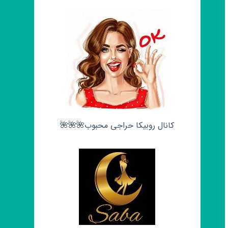
کانال روبیکا حراجی محبوب🌺🌺🌺