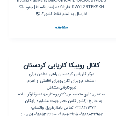
https://rubika.ir/joing/CIHCAIID0DKSGOBYVBDS
RWYLZBTEKSKH #ارزانکده [نقدواقساط] جنوب💥
#ارسال به تمام نقاط کشور📍🌏
کانال
مشاهده
روبیکا
ارزانکده
|
نقد
و
کانال روبیکا کاریابی کردستان
اقساط
|
مرکز کاریابی کردستان راهی مطمن برای
جنوب
استخدام,ویزای کاری,ویزای اقامتی و اعزام
💥
نیروکارفنی,مشاغل
صنعتی,اداری,متخصص,دکتر,پرستار,مهندسوکارگر ساده
به خارخ ازکشور تلفن دفتر جهت مشاوره رایگان：
02128421773 تماس باماازطریق واتساپ：
09188836953 09180102945 09185336200 ادرس：