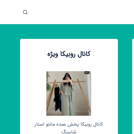
پ
ر
ش
ب
ه
م
کانال روبیکا ویژه
ح
ت
و
ا
کانال روبیکا پخش عمده مانتو استار
شاپینگ