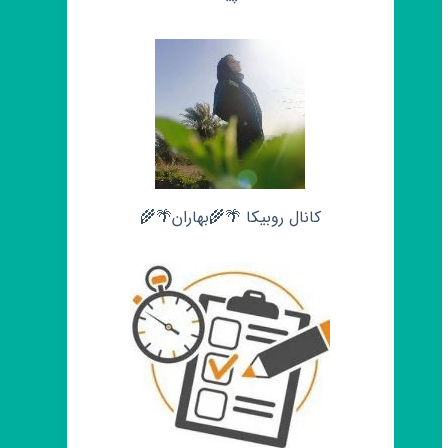
کانال روبیکا 🌴🌾بهاران🌴🌾