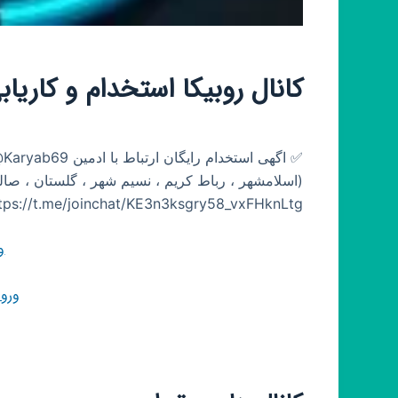
کانال روبیکا استخدام و کاری
(اسلامشهر ، رباط کریم ، نسیم شهر ، گلستان ، صالحی
tps://t.me/joinchat/KE3n3ksgry58_vxFHknLtg
و
ورو