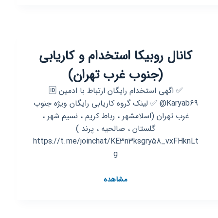
گروه
نقد
و
اقساط
کانال روبیکا استخدام و کاریابی
اطمینان
شماره
(جنوب غرب تهران)
جهت
سوال
✅ اگهی استخدام رایگان ارتباط با ادمین 🆔
09930049152@Adrena45
@Karyab69 ✅ لینک گروه کاریابی رایگان ویژه جنوب
غرب تهران (اسلامشهر ، رباط کریم ، نسیم شهر ،
گلستان ، صالحیه ، پرند )
https://t.me/joinchat/KE3n3ksgry58_vxFHknLt
g
کانال
مشاهده
روبیکا
استخدام
و