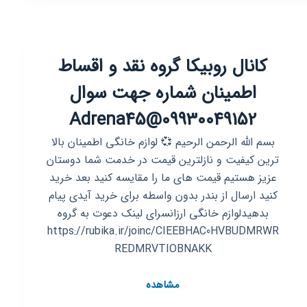
خانگی
نقد
و
کانال روبیکا گروه نقد و اقساط
اقساط
اطمینان شماره جهت سوال
09930049152@Adrena45
بسم الله الرحمن الرحیم 💞 لوازم خانگی اطمینان بالا
ترین کیفیت و نازلترین قیمت در خدمت شما دوستان
عزیز هستیم قیمت های ما را مقایسه کنید بعد خرید
کنید ارسال از بندر بدون واسطه برای خرید آیدی پیام
بدهیدلوازم خانگی ارزانسرای لینک دعوت به گروه
https://rubika.ir/joinc/CIEEBHAC0HVBUDMRWR
REDMRVTIOBNAKK
کانال
مشاهده
روبیکا