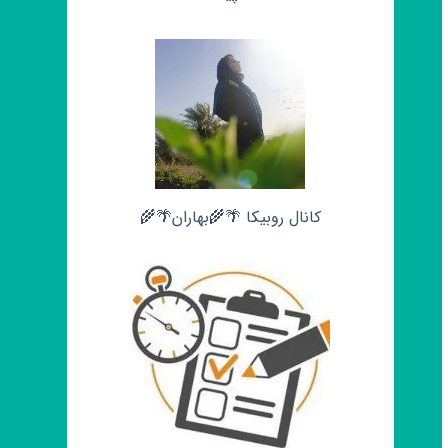
کانال روبیکا 🌴🌾بهاران🌴🌾