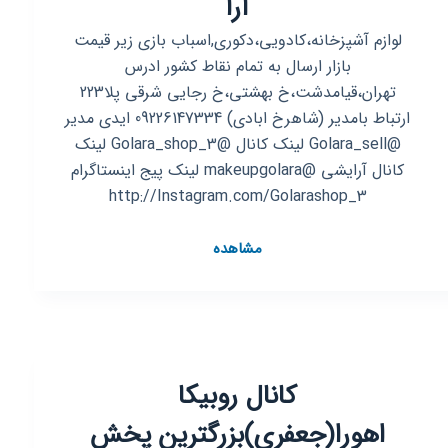
آرا
لوازم آشپزخانه،کادویی،دکوری,اسباب بازی زیر قیمت
بازار ارسال به تمام نقاط کشور ادرس
تهران،قیامدشت،خ بهشتی،خ رجایی شرقی پلا223
ارتباط بامدیر (شاهرخ ابادی) 09226147334 ایدی مدیر
@Golara_sell لینک کانال @Golara_shop_3 لینک
کانال آرایشی @makeupgolara لینک پیج اینستاگرام
http://Instagram.com/Golarashop_3
کانال
مشاهده
روبیکا
ارزانکده
و
کادویی
گل
کانال روبیکا
آرا
اهورا(جعفری)بزرگترین پخش