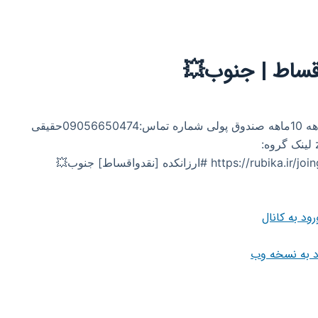
 اقساط | جنوب💥
فروش اقساطی لوازم خانگی بصورت: 5ماهه و10ماهه 10ماهه صندوق پولی شماره تماس:09056650474حقیقی
📥 ثبت سفارشات وادمین تبادلات: @zahra_haqiiqii لینک گروه:
https://rubika.ir/joing/CIHCAIID0DKSGOBYVBDSRWYLZBTEKSKH #ارزانکده [نقدواقساط] جنوب💥
رود به کانال
د به نسخه وب