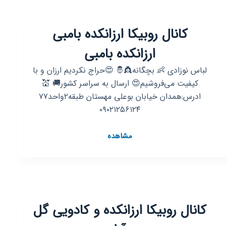
کاریابی
(جنوب
کانال روبیکا ارزانکده بامبی
غرب
تهران)
ارزانکده بامبی
لباس نوزادی 👶 بچگانه👸🤴 😍حراج نکردیم ارزان و با
کیفیت می‌فروشیم😍 ارسال به سراسر کشور🚚 💒
ادرس:همدان خیابان بوعلی مهستان طبقه۲واحد۷۷
۰۹۰۲۱۲۵۶۱۲۴
کانال
مشاهده
روبیکا
ارزانکده
بامبی
ارزانکده
بامبی
کانال روبیکا ارزانکده و کادویی گل