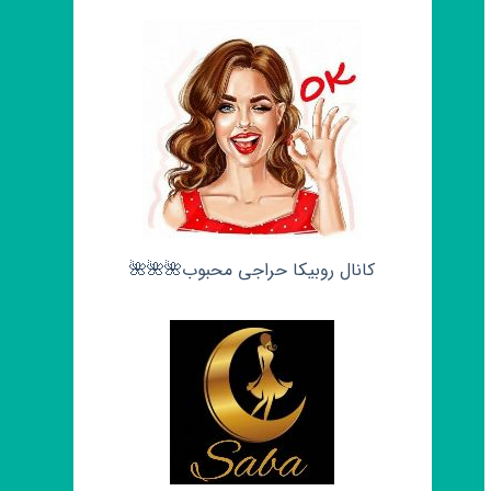
کانال روبیکا حراجی محبوب🌺🌺🌺