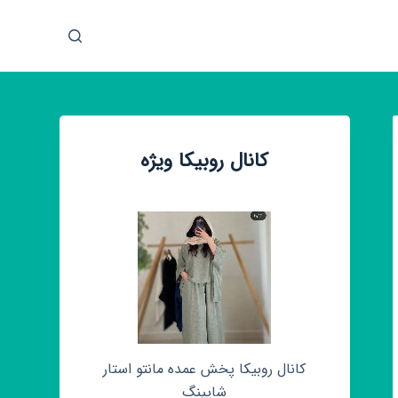
پ
ر
ش
ب
ه
م
کانال روبیکا ویژه
ح
ت
و
ا
کانال روبیکا پخش عمده مانتو استار
شاپینگ