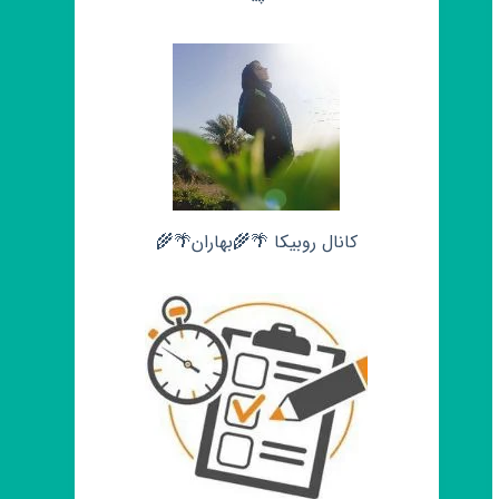
کانال روبیکا 🌴🌾بهاران🌴🌾