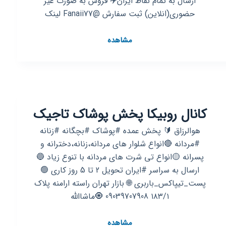
ارسال به تمام نقاط ایران✈️ فروش به صورت غیر
حضوری(انلاین) ثبت سفارش @Fanaii77 لینک
کانال
مشاهده
روبیکا
گالری
زهرا
👗
فروش
کانال روبیکا پخش پوشاک تاجیک
لباس
👗
هوالرزاق 🔰 پخش عمده #پوشاک #بچگانه #زنانه
#مردانه 🔴انواع شلوار های مردانه،زنانه،دخترانه و
پسرانه 🟡انواع تی شرت های مردانه با تنوع زیاد 🔵
ارسال به سراسر #ایران تحویل 2 تا 5 روز کاری 🟢
پست_تیپاکس‌_باربری 🌐 بازار تهران راسته ارامنه پلاک
۱۸۳/۱ 09039707908 🧿ماشاالله
کانال
مشاهده