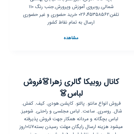
شمالی.روبروی آموزش وپرورش.جنب رنگ ۱۱۰
تلفن:۰۲۶،۴۵۳۵۸۵۶۲ خرید حضوری و غیر حضوری
ارسال به تمام نقاط کشور
کانال
مشاهده
روبیکا
پارسی
مد
پلاس
persianfashionplus(فروشگاه
کانال روبیکا گالری زهرا👗فروش
بزرگ
پوشاک
لباس👗
خانواده)
فروش انواع مانتو. پالتو. کاپشن.هودی. کیف. کفش.
شال. روسری. ساعت. لباس مجلسی و راحتی. شومیز.
لباس بچگانه و مردانه همکار جهت فروش پذیرفته
میشود هزینه ارسال رایگان مهلت رسیدن بسته۷تا۱۰روز