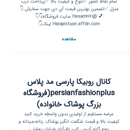
تمام نقاط کشور ✅تنوع و کیفیت بالا ✅پرداخت درب
منزل ✅تضمین بهترین قیمت آی دی جهت سفارش 👇
💕 @Hesamn71 سایت فروشگاه👇👇
Harajestuon.affdn.com لینک👇
کانال
مشاهده
روبیکا
فروشگاه
حراجستون
(پرداخت
درب
کانال روبیکا پارسی مد پلاس
منزل
)
persianfashionplus(فروشگاه
بزرگ پوشاک خانواده)
عرضه مستقیم از تولیدی.بدون واسطه خرید کنید
کیفیت بالا و قیمت شگفت انگیز پوشاک: زنانه،مردانه و
بچه گانه آدرس: البرز.نظرآباد.خیابان بهشتی