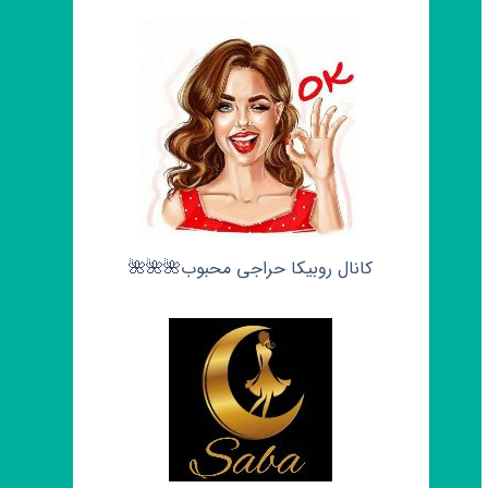
کانال روبیکا حراجی محبوب🌺🌺🌺