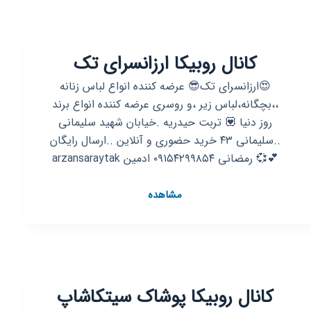
کانال روبیکا ارزانسرای تک
😍ارزانسرای تک😎 عرضه کننده انواع لباس زنانه
،،بچگانه،لباس زیر ،و روسری عرضه کننده انواع برند
روز دنیا 💟 تربت حیدریه .خیابان شهید سلیمانی
..سلیمانی ۴۳ خرید حضوری و آنلاین ..ارسال رایگان
💕💞 رمضانی ۰۹۱۵۴۲۹۹۸۵۴ ادمین arzansaraytak
کانال
مشاهده
روبیکا
ارزانسرای
تک
کانال روبیکا پوشاک سیتکاشاپ