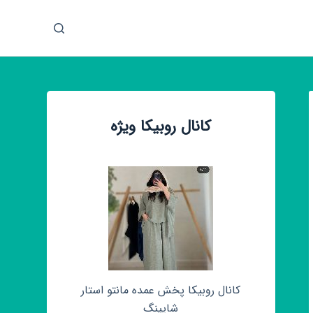
پ
ر
ش
ب
ه
م
کانال روبیکا ویژه
ح
ت
و
ا
کانال روبیکا پخش عمده مانتو استار
شاپینگ