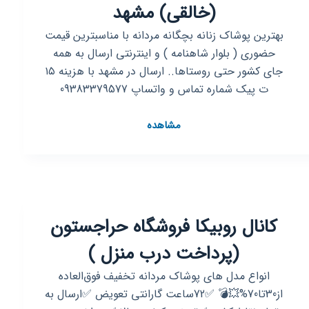
(خالقی) مشهد
بهترین پوشاک زنانه بچگانه مردانه با مناسبترین قیمت
حضوری ( بلوار شاهنامه ) و اینترنتی ارسال به همه
جای کشور حتی روستاها.. ارسال در مشهد با هزینه ۱۵
ت پیک شماره تماس و واتساپ 09383379577
کانال
مشاهده
روبیکا
پوشاک
سیتکاشاپ
(خالقی)
مشهد
کانال روبیکا فروشگاه حراجستون
(پرداخت درب منزل )
انواع مدل های پوشاک مردانه تخفیف فوق‌العاده
از30تا70%💥💣 ✅72ساعت گارانتی تعویض ✅ارسال به