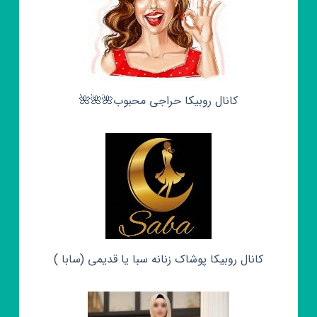
کانال روبیکا حراجی محبوب🌺🌺🌺
کانال روبیکا پوشاک زنانه سبا یا قدیمی (سابا )