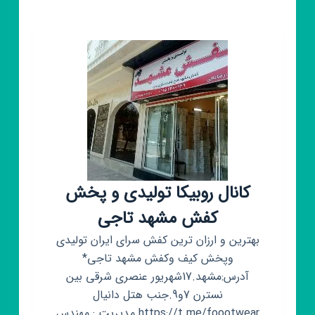
و
پیک
کانال روبیکا تولیدی و پخش
کفش مشهد تاجی
بهترین و ارزان ترین کفش سرای ایران تولیدی
و‌پخش کیف و‌کفش مشهد تاجی*
آدرس:مشهد.17شهریور عنصری شرقی بین
نسترن 7و9.جنب هتل دانیال
https://t.me/foootwear مدیریت : مهندس