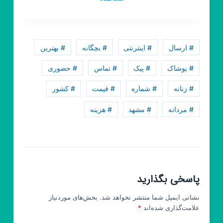
روبیکا
مشهد
ماکت
# ارسال
# اینترنتی
# بچگانه
# بهترین
# پوشاک
# پیک
# تماس
# حضوری
# زنانه
# شماره
# قیمت
# کشور
# مردانه
# مشهد
# هزینه
پاسخی بگذارید
نشانی ایمیل شما منتشر نخواهد شد.
بخش‌های موردنیاز
علامت‌گذاری شده‌اند
*