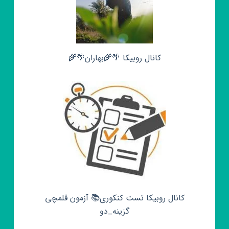
کانال روبیکا 🌴🌾بهاران🌴🌾
کانال روبیکا تست کنکوری📚 آزمون قلمچی‌‌
گزینه_دو