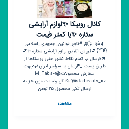
کانال روبیکا ✨لوازم آرایشی
ستاره ✨با کمتر قیمت
🥇هُوَ الرَّزَّاق #تابع_قوانین_جمهوری_اسلامی
🇮🇷 💕فروش آنلاین لوازم آرایشی ستاره ✨💕
🚛ارسال ب تمام نقاط کشور حتی روستاها از
طریق پست 📮ارسال به سراسر ایران 🤩جهت
سفارش محصولات:@M_Tak1401
✅@starbeauty_irzکانال رضایت مون هزینه
ارسال تکی محصول 25 تومن
کانال
مشاهده
روبیکا
✨لوازم
آرایشی