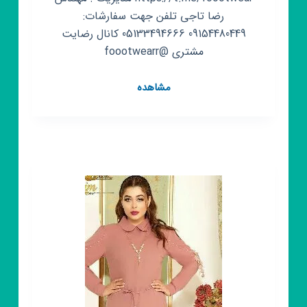
رضا تاجی تلفن جهت سفارشات:
09154480449 05133494666 کانال رضایت
مشتری @foootwearr
کانال
مشاهده
روبیکا
تولیدی
و
پخش
کفش
مشهد
تاجی