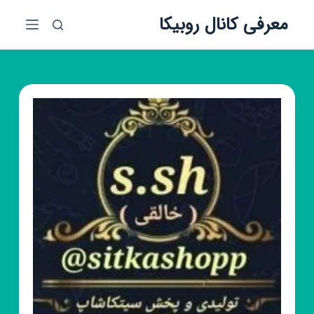
پ
معرفی کانال روبیکا
ر
ش
ب
ه
م
ح
ت
و
ا