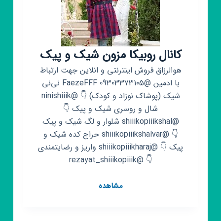
کانال روبیکا مزون شیک و پیک
هوالرزاق فروش اینترنتی و انلاین جهت ارتباط
با ادمین @FaezeFFF 09303373105 نی‌نی
شیک (پوشاک نوزاد و کودک) 👇 @ninishiiik
شال و روسری شیک و پیک 👇
@shiiikopiiikshal شلوار و لگ شیک و پیک
👇 @shiiikopiiikshalvar حراج کده شیک و
پیک 👇 @shiiikopiiikharaj واریز و رضایتمندی
👇 @rezayat_shiiikopiiik
کانال
مشاهده
روبیکا
مزون
شیک