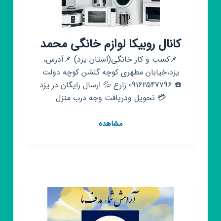
کانال روبیکا لوازم خانگی محمد
📌کسب و کار خانگی(استان يزد) 📌آدرس،
یزد،خيابان مطهری کوچه گلشن کوچه دولت
☎️ 09162547796 زارع 💦 ارسال رایگان در یزد
💳 تحویل ودریافت وجه درب منزل
کانال
مشاهده
روبیکا
لوازم
خانگی
محمد