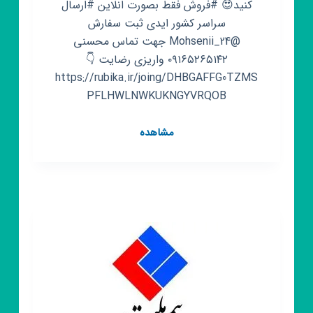
کنید😍 #فروش فقط بصورت انلاین #ارسال
سراسر کشور ایدی ثبت سفارش
@Mohsenii_24 جهت تماس محسنی
۰۹۱۶۵۲۶۵۱۴۲ واریزی رضایت 👇
https://rubika.ir/joing/DHBGAFFG0TZMS
PFLHWLNWKUKNGYVRQOB
گروه
مشاهده
روبیکا
پخش
مبلمان
و
لوازم
خانگی
محسنی
🌹