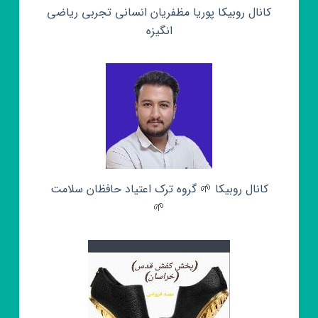
کانال روبیکا پوریا مظفریان انسانی تجربی ریاضی
انگیزه
کانال روبیکا 🌱 گروه ترک اعتیاد حافظان سلامت
🌱