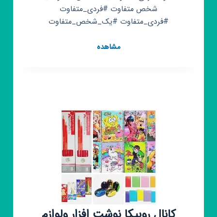
شخص متفاوت #فردی_متفاوت
#فردی_متفاوت #یک_شخص_متفاوت
کانال
مشاهده
روبیکا
شخصی
دیگر
🥺
دو
غریبه♥️فردی
متفاوت
💫
یک
شخص
متفاوت💯
کانال روبیکا نوشت افزار ولوازم