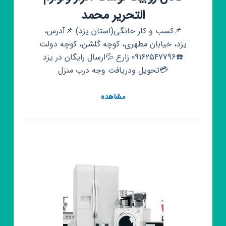
التحریر محمد
📌کسب و کار خانگی(استان يزد) 📌آدرس،
یزد، خيابان مطهری، کوچه گلشن، کوچه دولت
☎️09162547796 زارع 💦ارسال رایگان در یزد
💳تحویل ودریافت وجه درب منزل
کانال
مشاهده
روبیکا
نوشت
افزار
ولوازم
التحریر
محمد