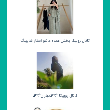
کانال روبیکا پخش عمده مانتو استار شاپینگ
کانال روبیکا 🌴🌾بهاران🌴🌾