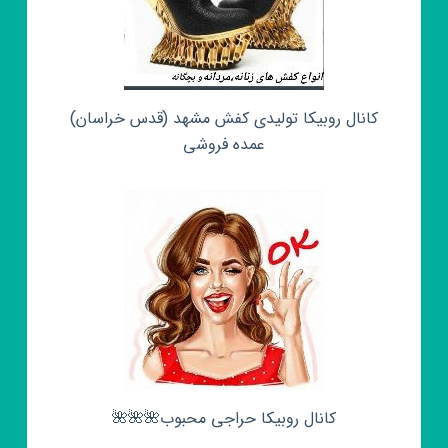
کانال روبیکا تولیدی کفش مشهد (قدس خراسان)
عمده فروشی
کانال روبیکا حراجی محبوب🌺🌺🌺