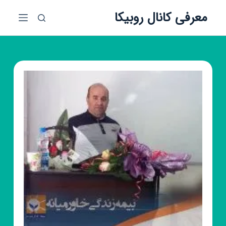
پ
معرفی کانال روبیکا
ر
ش
ب
ه
م
ح
ت
و
ا