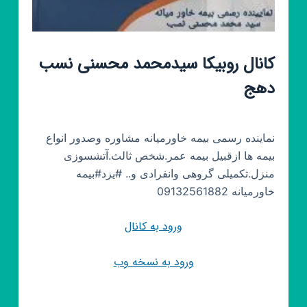
کانال روبیکا سیدمحمد محسنی نسب
دهج
نماینده رسمی بیمه خاورمیانه مشاوره وصدور انواع
بیمه ها ازقبیل بیمه عمر.شخص ثالث.آتشسوزی
منزل.تکمیلی گروهی وانفرادی و.. #یزد#بیمه
خاورمیانه 09132561882
ورود به کانال
ورود به نسخه وب