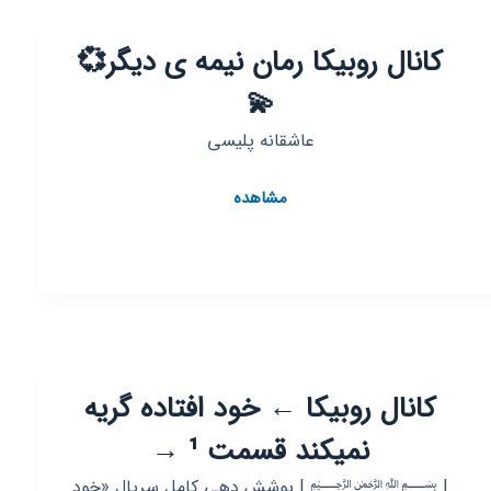
کانال روبیکا رمان نیمه ی دیگر💞
💫
عاشقانه پلیسی
کانال
مشاهده
روبیکا
رمان
نیمه
ی
دیگر
💞
💫
کانال روبیکا ← خود افتاده گریه
نمیکند قسمت ¹ →
| ﷽ | ‌پوشش دهی کامل سریال «خود