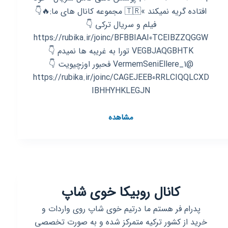
افتاده گریه نمیکند »🇹🇷 مجموعه کانال های ما:🔥👇
فیلم و سریال ترکی 👇
https://rubika.ir/joinc/BFBBIAAI0TCEIBZZQGGW
VEGBJAQGBHTK تورا به غریبه ها نمیدم 👇
@VermemSeniEllere_1 فحبور اوزچیویت 👇
https://rubika.ir/joinc/CAGEJEEB0RRLCIQQLCXD
IBHHYHKLEGJN
کانال
مشاهده
روبیکا
←
خود
افتاده
گریه
کانال روبیکا خوی شاپ
نمیکند
قسمت
پدرام فر هستم ما درتیم خوی شاپ روی واردات و
¹
خرید از کشور ترکیه متمرکز شده و به صورت تخصصی
→