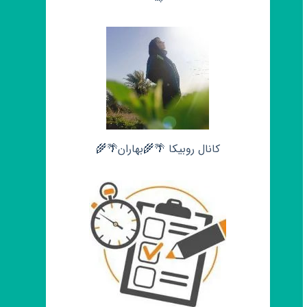
کانال روبیکا 🌴🌾بهاران🌴🌾