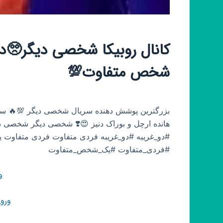
کانال روبیکا شخصی دیگر🥺د
شخص متفاوت💯
بزرگترین پوشش دهنده سریال شخصی دیگر 💯🔥 سریا
هانده ارچل و بوراک دنیز 😍❣️ شخصی دیگر شخصی 
#دو_غریبه #دو_غریبه فردی متفاوت فردی متفاو
#فردی_متفاوت #یک_شخص_متفاوت
و
ورو