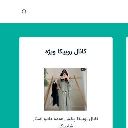
پ
ر
ش
ب
ه
م
کانال روبیکا ویژه
ح
ت
و
ا
کانال روبیکا پخش عمده مانتو استار
شاپینگ