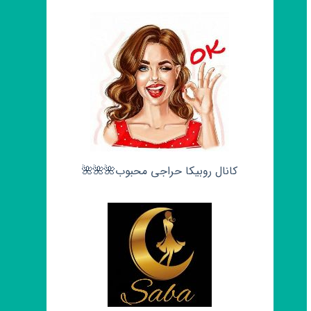
کانال روبیکا حراجی محبوب🌺🌺🌺