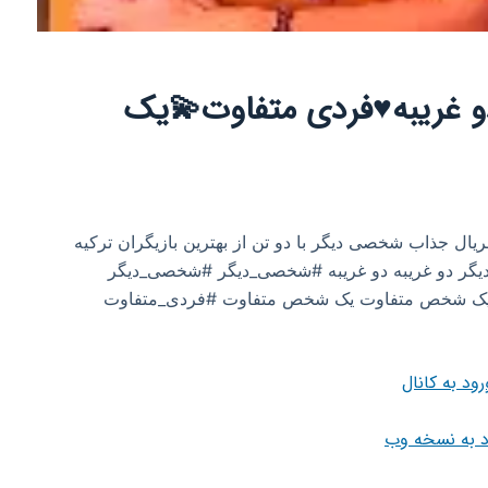
و غریبه♥️فردی متفاوت💫یک
ل جذاب شخصی دیگر با دو تن از بهترین بازیگران ترکیه
دیگر دو غریبه دو غریبه #شخصی_دیگر #شخصی_دیگر
ت یک شخص متفاوت یک شخص متفاوت #فردی_متفاوت
رود به کانال
د به نسخه وب