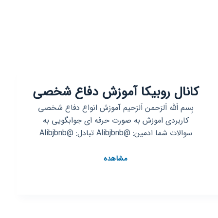
کانال روبیکا آموزش دفاع شخصی
بِسم اَلله اَلرَحمن اَلرَحیم آموزش انواع دفاع شخصی
کاربردی اموزش به صورت حرفه ای جوابگویی به
سوالات شما ادمین: @Alibjbnb تبادل: @Alibjbnb
کانال
مشاهده
روبیکا
آموزش
دفاع
شخصی