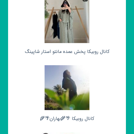
کانال روبیکا پخش عمده مانتو استار شاپینگ
کانال روبیکا 🌴🌾بهاران🌴🌾