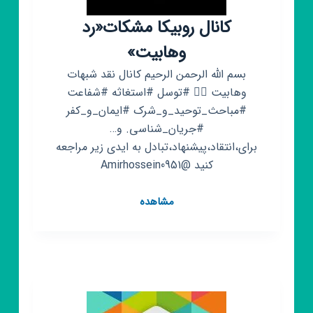
کانال روبیکا مشکات«رد
وهابیت»
بسم الله الرحمن الرحیم کانال نقد شبهات
وهابیت ⁦✌🏻⁩ #توسل #استغاثه #شفاعت
#مباحث_توحید_و_شرک #ایمان_و_کفر
#جریان_شناسی. و…
برای،انتقاد،پیشنهاد،تبادل به ایدی زیر مراجعه
کنید @Amirhossein0951
کانال
مشاهده
روبیکا
مشکات«رد
وهابیت»