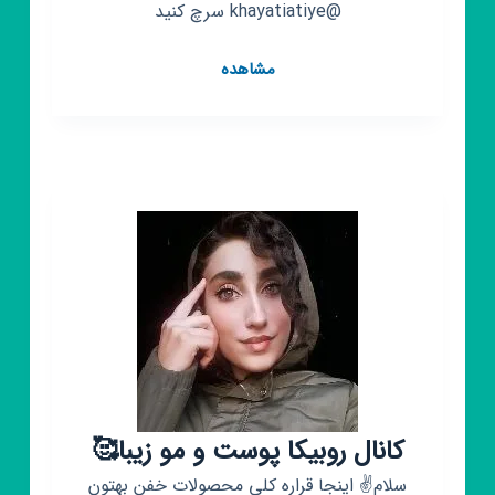
@khayatiatiye سرچ کنید
کانال
مشاهده
روبیکا
خیاطی
عطیه
کانال روبیکا پوست و مو زیبا🥰
سلام✌ اینجا قراره کلی محصولات خفن بهتون