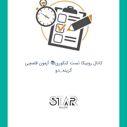
کانال روبیکا تست کنکوری📚 آزمون قلمچی‌‌
گزینه_دو