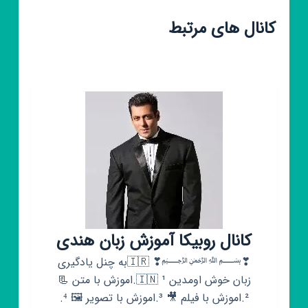
کانال های مرتبط
کانال روبیکا آموزش زبان هندی
❣﷽❣ 🇮🇷به چنل یادگیری
زبان خوش اومدین 🇮🇳 ¹.اموزش با متن 📃
².اموزش با فیلم 🎥 ³.اموزش با تصویر 🖼 ⁴.