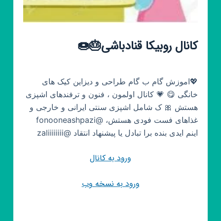
کانال روبیکا قنادباشی🎂🍩
💖اموزش گام ب گام طراحی و دیزاین کیک های
خانگی 😋 💗 کانال اولمون ، فنون و ترفندهای اشپزی
هستش 🎀 ک شامل اشپزی سنتی ایرانی و خارجی و
غذاهای فست فودی هستش، @fonooneashpazi
اینم ایدی بنده برا تبادل یا پیشنهاد انتقاد @zaliiiiiiii
ورود به کانال
ورود به نسخه وب