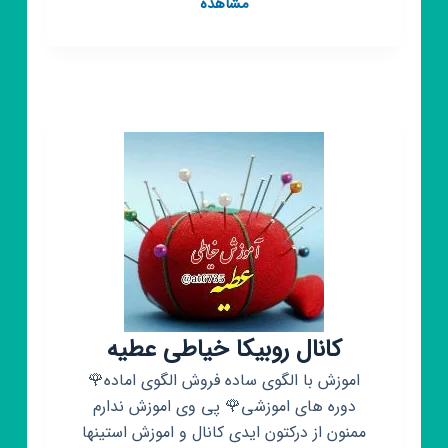
کانال
مشاهده
روبیکا
سینما
فکت
کانال روبیکا خیاطی عطیه
اموزش با الگوی ساده فروش الگوی اماده🌹
دوره های اموزشی🌹 پی وی اموزش ندارم
ممنون از درکتون ایدی کانال و اموزش استینها