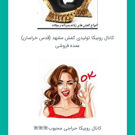
کانال روبیکا تولیدی کفش مشهد (قدس خراسان)
عمده فروشی
کانال روبیکا حراجی محبوب🌺🌺🌺