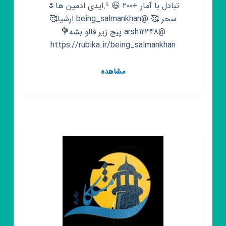
تبادل با آمار +۲۰۰ 😃 ⁵.ایدی ادمین ها🌷
سحر 🥰 @being_salmankhan ارشیا🥰
@arsh12348 پیج زیر فالو بشه💐
https://rubika.ir/being_salmankhan
کانال
مشاهده
روبیکا
آموزش
زبان
هندی