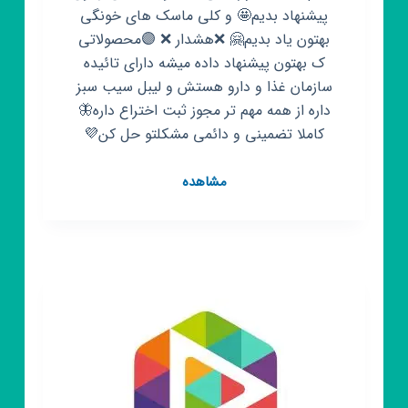
پیشنهاد بدیم🤩 و کلی ماسک های خونگی
بهتون یاد بدیم🤗 ❌هشدار ❌ 🟣محصولاتی
ک بهتون پیشنهاد داده میشه دارای تائیده
سازمان غذا و دارو هستش و لیبل سیب سبز
داره از همه مهم تر مجوز ثبت اختراع داره🦋
کاملا تضمینی و دائمی مشکلتو حل کن💜
کانال
مشاهده
روبیکا
پوست
و
مو
زیبا
🥰