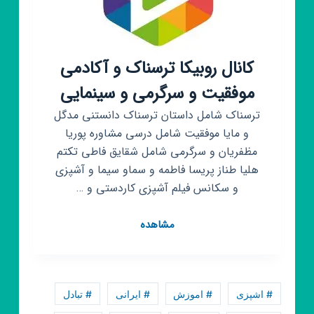
کانال روبیکا ترسناک و آکادمی
موفقیت و سرگرمی و سینمایی
ترسناک شامل داستان ترسناک دانستنی مدگل
و مایا موفقیت شامل درسی مشاوره پوریا
مظفریان و سرگرمی شامل شقایق فاطی تکتم
هلیا طناز پریسا فاطمه و سماو سیما و آشپزی
و سکانس فیلم آشپزی کاردستی و …
کانال
مشاهده
روبیکا
ترسناک
و
آکادمی
# اشپزی
# اموزش
# ایرانی
# تبادل
موفقیت