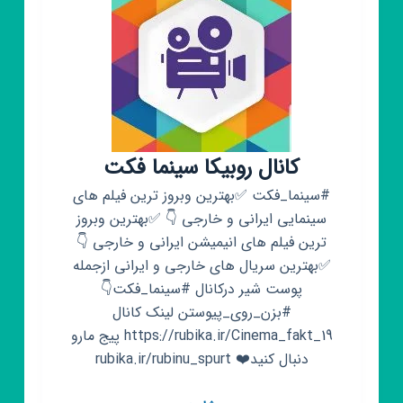
کانال روبیکا سینما فکت
#سینما_فکت ✅بهترین وبروز ترین فیلم های
سینمایی ایرانی و خارجی 👇 ✅بهترین وبروز
ترین فیلم های انیمیشن ایرانی و خارجی 👇
✅بهترین سریال های خارجی و ایرانی ازجمله
پوست شیر درکانال #سینما_فکت👇
#بزن_روی_پیوستن لینک کانال
https://rubika.ir/Cinema_fakt_19 پیج مارو
دنبال کنید❤️ rubika.ir/rubinu_spurt