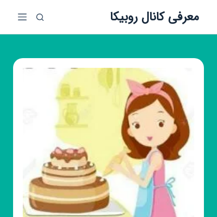
پ
معرفی کانال روبیکا
ر
ش
ب
ه
م
ح
ت
و
ا