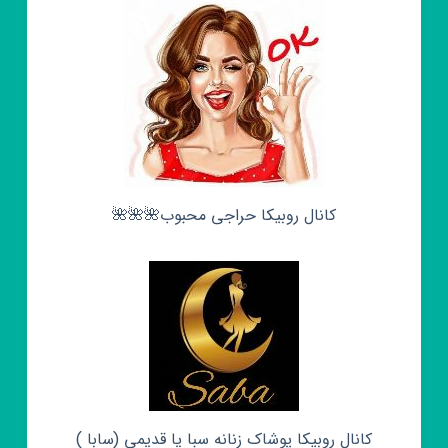
کانال روبیکا حراجی محبوب🌺🌺🌺
کانال روبیکا پوشاک زنانه سبا یا قدیمی (سابا )