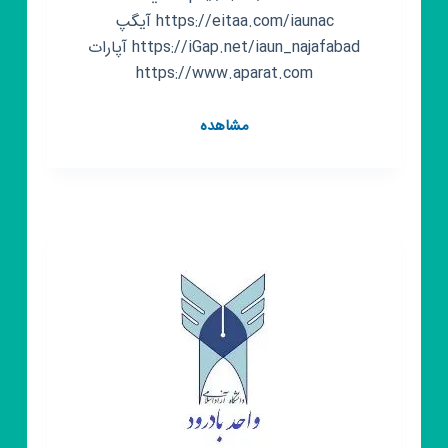
https://eitaa.com/iaunac آیگپ
https://iGap.net/iaun_najafabad آپارات
https://www.aparat.com
کانال
مشاهده
روبیکا
دانشگاه
آزاد
اسلامی
واحد
نجف
آباد