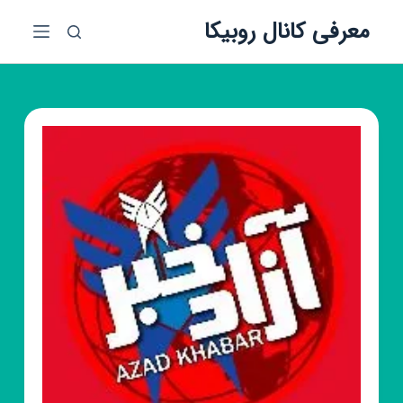
پ
معرفی کانال روبیکا
ر
ش
ب
ه
م
ح
ت
و
ا