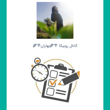
کانال روبیکا 🌴🌾بهاران🌴🌾