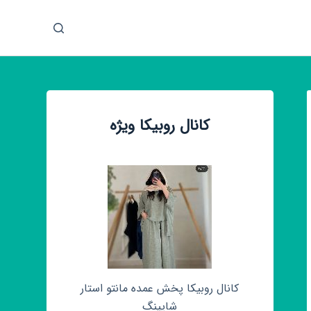
پ
ر
ش
ب
ه
م
کانال روبیکا ویژه
ح
ت
و
ا
کانال روبیکا پخش عمده مانتو استار
شاپینگ