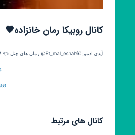
کانال روبیکا رمان خانزاده🖤
آیدی ادمین🤭Et_mal_eshah@ رمان های چنل 👈 #خانزاده 💞 #عشق_ممنوع🖤
و
ورو
کانال های مرتبط