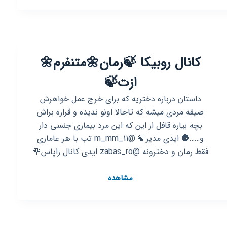
دنیای
رمان
کانال روبیکا 🍃رمان🌼متنفرم🌼
ازت🍃
داستان درباره دختریه که برای خرج عمل خواهرش
صیقه مردی میشه که تاحالا اونو ندیده و قراره براش
بچه بیاره قافل از این که این مرد بیماری جنسی دار
و……🌚 ایدی مدیر🍃 @m_mm_11 تب با هر عاماری
فقط رمان و دخترونه @zabas_ro ایدی کانال زاپاس🌹
کانال
مشاهده
روبیکا
🍃
رمان
🌼