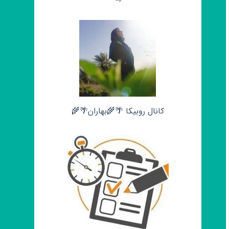
کانال روبیکا 🌴🌾بهاران🌴🌾