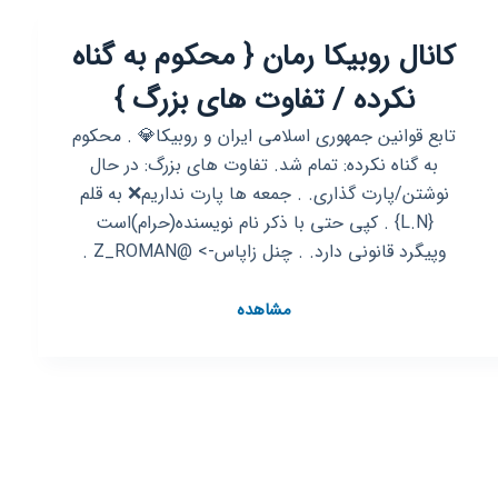
متنفرم
کانال روبیکا رمان { محکوم به گناه
🌼
ازت
نکرده / تفاوت های بزرگ }
🍃
تابع‌ قوانین‌ جمهوری‌ اسلامی‌ ایران و روبیکا💎 . محکوم
به گناه نکرده: تمام شد. تفاوت های بزرگ: در حال
نوشتن/پارت گذاری. . جمعه ها پارت نداریم❌ به قلم
{L.N} . کپی حتی با ذکر نام نویسنده(حرام)است
وپیگرد قانونی دارد. . چنل زاپاس-> @Z_ROMAN .
کانال
مشاهده
روبیکا
رمان
{
محکوم
به
گناه
نکرده