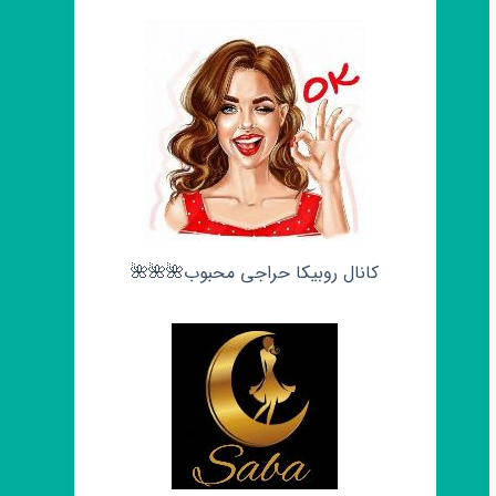
کانال روبیکا حراجی محبوب🌺🌺🌺