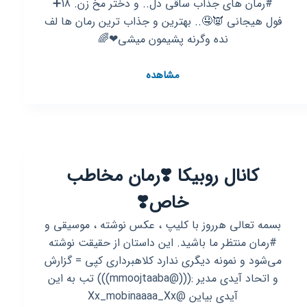
#رمان های جذاب ساقی دل.. و دختر مخ زن. 18➕️
فول هیجانی 👿🤤.. بهترین و جذاب ترین رمان ها لف
نده وگرنه پشیمون میشی❤🌈
کانال
مشاهده
روبیکا
#رمان
های
جذاب
ساقی
کانال روبیکا ⁦❣️⁩رمان مخاطب
دل..
خاص⁦❣️⁩
بسمه تعالی هرروز با کلیپ ، عکس نوشته ، موسیقی و
#رمان منتظر ما باشید. این داستان از حقیقت نوشته
می‌شود و نمونه دیگری ندارد کلاهبرداری کپی = گزارش
و اتحاد آیدی مدیر :(((@mmoojtaaba))) تب به این
آیدی بیاین @Xx_mobinaaaa_Xx