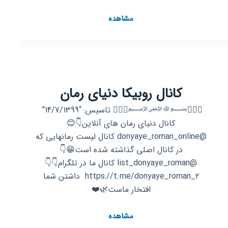
کانال
مشاهده
روبیکا
رمان
مخاطب
خاص⁦❣️⁩
کانال روبیکا دنیای رمان
🧚🏻‍♀﷽🧚🏻‍♀ ‌تاسیس: “14/7/1399” ‌
کانال دنیای رمان های آنلاین👇😊
@donyaye_roman_online کانال لیست رمانهایی که
در کانال اصلی گذاشته شده است😁👇
@list_donyaye_roman کانال ما در تلگرام👇👇
https://t.me/donyaye_roman_2 ‌ داشتن شما
افتخار ماست🌿❤️
کانال
مشاهده
روبیکا