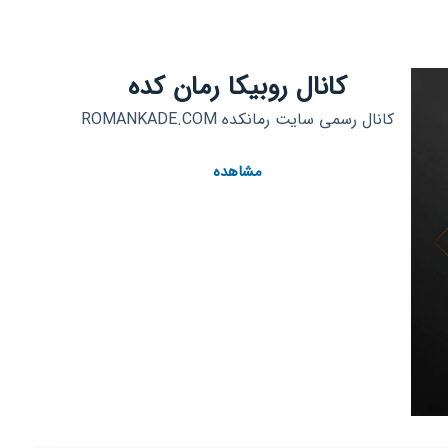
|
روبیکا
|
کانال روبیکا رمان کده
رمان
☆بازی
کانال رسمی سایت رمانکده ROMANKADE.COM
و
برنامه
کانال
مشاهده
رایگان☆
روبیکا
رمان
کده