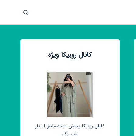
پ
ر
ش
ب
ه
م
کانال روبیکا ویژه
ح
ت
و
ا
کانال روبیکا پخش عمده مانتو استار
شاپینگ