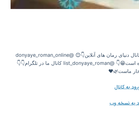
🧚🏻‍♀﷽🧚🏻‍♀ ‌تاسیس: “14/7/1399” ‌ کانال دنیای رمان های آنلاین👇😊 @donyaye_roman_online
کانال لیست رمانهایی که در کانال اصلی گذاشته شده است😁👇 @list_donyaye_roman کانال ما در تلگرام👇👇
رود به کانال
د به نسخه وب