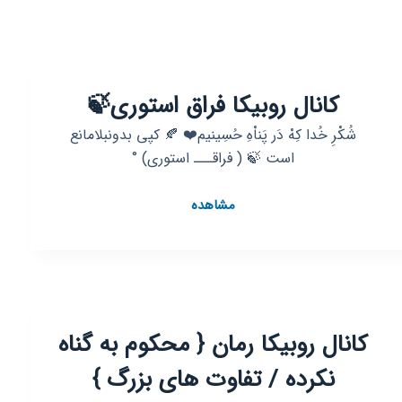
کانال روبیکا فراق استوری🍃
شُکْرِ خُدا کِهْ دَر پَناْهِ حُسِینیم❤️ 🍂 کپی بدونبلامانع
است 🍃 ( فراقـــ استوری) °
کانال
مشاهده
روبیکا
فراق
استوری
🍃
کانال روبیکا رمان { محکوم به گناه
نکرده / تفاوت های بزرگ }