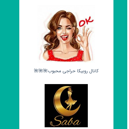
کانال روبیکا حراجی محبوب🌺🌺🌺