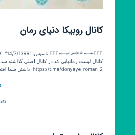
کانال روبیکا دنیای رمان
https://t.me/donyaye_roman_2 ‌ داشتن شما افتخار ماست🌿❤️
و
ورو