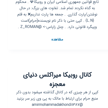
تابع‌ قوانین‌ جمهوری‌ اسلامی‌ ایران و روبیکا💎 . محکوم
به گناه نکرده: تمام شد. تفاوت های بزرگ: در حال
نوشتن/پارت گذاری. . جمعه ها پارت نداریم❌ به قلم
{L.N} . کپی حتی با ذکر نام نویسنده(حرام)است
وپیگرد قانونی دارد. . چنل زاپاس-> @Z_ROMAN .
کانال
مشاهده
روبیکا
رمان
{
محکوم
به
کانال روبیکا میراکلس دنیای
گناه
نکرده
معجزه
/
تفاوت
کپی از هر چیزی که در کانال گذاشته میشود بدون ذکر
های
منبع حرام برای ارتباط با مالک به پی وی زیر سر بزنید
بزرگ
@amirmohammadakhondi1387