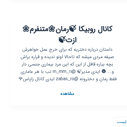
کانال روبیکا 🍃رمان🌼متنفرم🌼
ازت🍃
داستان درباره دختریه که برای خرج عمل خواهرش
صیقه مردی میشه که تاحالا اونو ندیده و قراره براش
بچه بیاره قافل از این که این مرد بیماری جنسی دار
و……🌚 ایدی مدیر🍃 @m_mm_11 تب با هر عاماری
فقط رمان و دخترونه @zabas_ro ایدی کانال زاپاس🌹
کانال
مشاهده
روبیکا
🍃
رمان
🌼
لیست
متنفرم