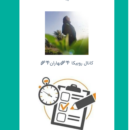
کانال روبیکا 🌴🌾بهاران🌴🌾