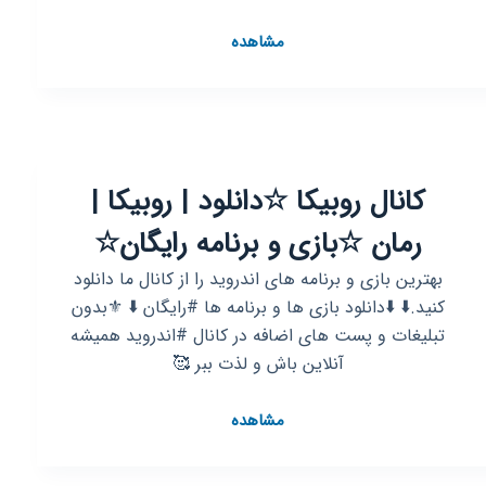
}
کانال
مشاهده
روبیکا
میراکلس
دنیای
معجزه
کانال روبیکا ☆دانلود | روبیکا |
رمان ☆بازی و برنامه رایگان☆
بهترین بازی و برنامه های اندروید را از کانال ما دانلود
کنید.⬇️ ⬇️دانلود بازی ها و برنامه ها #رایگان ⬇️ ⚜بدون
تبلیغات و پست های اضافه در کانال #اندروید همیشه
آنلاین باش و لذت ببر 🥰
کانال
مشاهده
روبیکا
☆دانلود