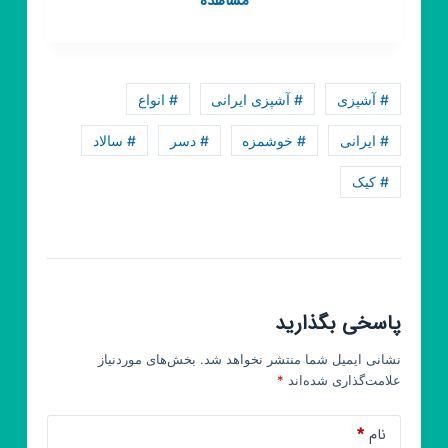
مشاهده
روبیکا
آشپزی
با
بانو
# آشپزی
# آشپزی ایرانی
# انواع
# ایرانی
# خوشمزه
# دسر
# سالاد
# کیک
پاسخی بگذارید
نشانی ایمیل شما منتشر نخواهد شد.
بخش‌های موردنیاز
علامت‌گذاری شده‌اند
*
نام
*