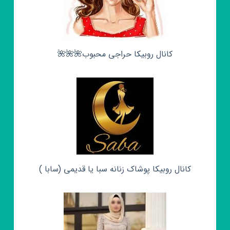
کانال روبیکا حراجی محبوب🌺🌺🌺
کانال روبیکا پوشاک زنانه سبا یا قدیمی (سابا )