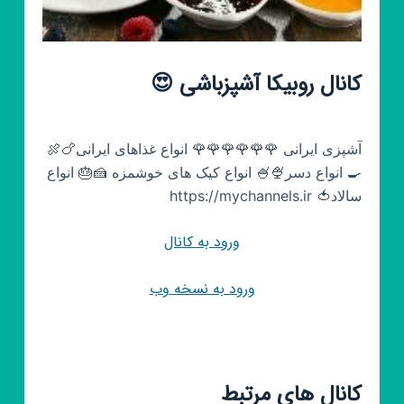
کانال روبیکا آشپزباشی 😍
آشپزی ایرانی 🌹🌹🌹🌹🌹🌹 انواع غذاهای ایرانی🍗🍖
🍳 انواع دسر🍨🍧 انواع کیک های خوشمزه 🍰🎂 انواع
سالاد🍅 https://mychannels.ir
ورود به کانال
ورود به نسخه وب
کانال های مرتبط