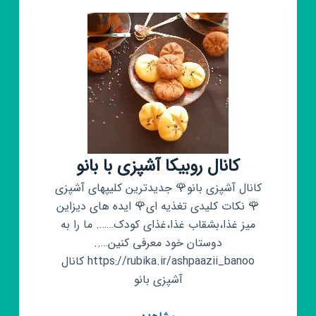
کانال روبیکا آشپزی با بانو
کانال آشپزی بانو🌹 جدیدترین کلیپهای آشپزی
🌹 نکات کلیدی تغذیه ای🌹 ایده های دیزاین
میز غذا،بشقاب غذا،غذای کودک……. ما را به
دوستان خود معرفی کنین…..
https://rubika.ir/ashpaazii_banoo کانال
آشپزی بانو
کانال