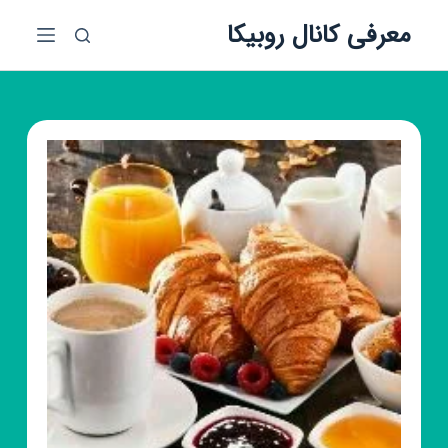
پ
معرفی کانال روبیکا
ر
ش
ب
ه
م
ح
ت
و
ا