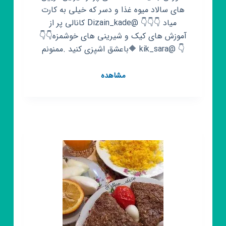
های سالاد میوه غذا و دسر که خیلی به کارت
میاد 👇👇👇 @Dizain_kade کانالی پر از
آموزش های کیک و شیرینی های خوشمزه👇👇
👇 @kik_sara 🔶باعشق اشپزی کنید .ممنونم
کانال
مشاهده
روبیکا
آشپزخانه
من
🍕