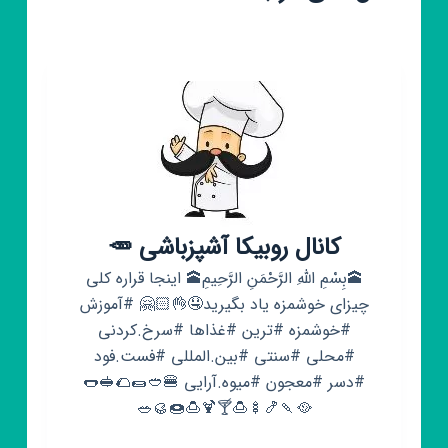
کانال روبیکا آشپزباشی 🥕
🕋بِسْمِ اللَّهِ الرَّحْمَنِ الرَّحِیمِ🕋 اینجا قراره کلی
چیزای خوشمزه یاد بگیرید🤤👌🏻🤗 #آموزش
#خوشمزه #ترین #غذاها #سرخ.کردنی
#محلی #سنتی #بین.المللی #فست.فود
#دسر #معجون #میوه.آرایی 🍔🥙🌯🌮🥪🌭
🥘🍡🍤🍢🍮🍸🍹🍮🍩🥮🥗