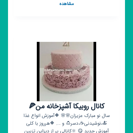
کانال
مشاهده
روبیکا
آشپزباشی
🥕
کانال روبیکا آشپزخانه من🍕
سال نو مبارک عزیزان🌸🌸 🔶آموزش انواع غذا
🍝،نوشیدنی☕،دسر🍮 و …. 🔶هرروز با کلی
آموزش جدید 😋 🔆کانالی پر از دیزاین تزیین