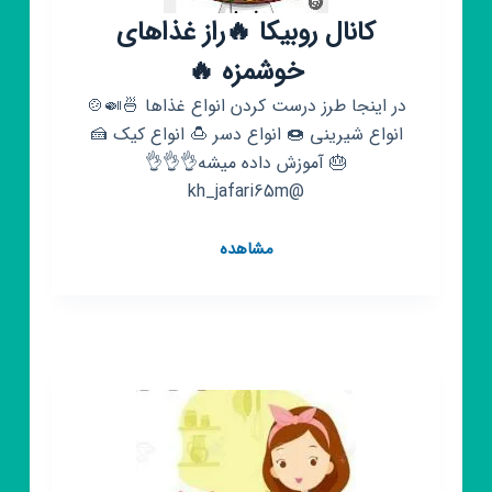
کانال روبیکا 🔥راز غذاهای
خوشمزه 🔥
در اینجا طرز درست کردن انواع غذاها 🍜🍛🍲
انواع شیرینی 🍩 انواع دسر 🍮 انواع کیک 🍰
🎂 آموزش داده میشه👌👌👌
@kh_jafari65m
کانال
مشاهده
روبیکا
🔥
راز
غذاهای
خوشمزه
🔥