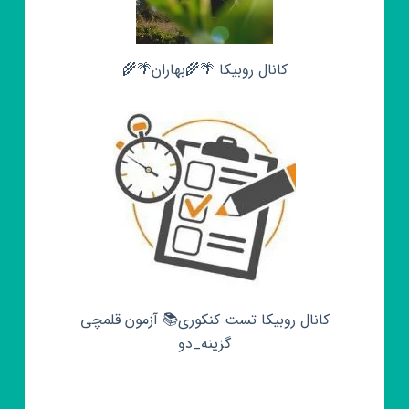
کانال روبیکا 🌴🌾بهاران🌴🌾
کانال روبیکا تست کنکوری📚 آزمون قلمچی‌‌
گزینه_دو