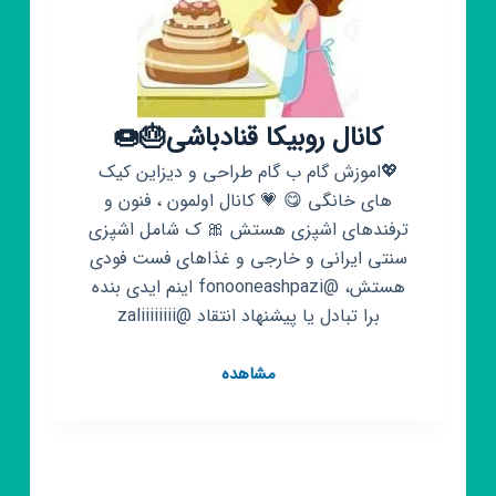
کانال روبیکا قنادباشی🎂🍩
💖اموزش گام ب گام طراحی و دیزاین کیک
های خانگی 😋 💗 کانال اولمون ، فنون و
ترفندهای اشپزی هستش 🎀 ک شامل اشپزی
سنتی ایرانی و خارجی و غذاهای فست فودی
هستش، @fonooneashpazi اینم ایدی بنده
برا تبادل یا پیشنهاد انتقاد @zaliiiiiiii
کانال
مشاهده
روبیکا
قنادباشی
🎂
🍩