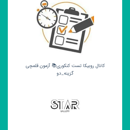
کانال روبیکا تست کنکوری📚 آزمون قلمچی‌‌
گزینه_دو