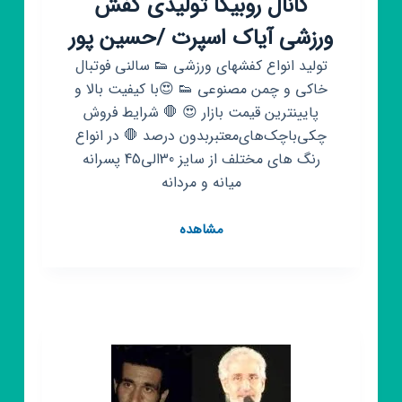
کانال روبیکا تولیدی کفش
ورزشی آیاک اسپرت /حسین پور
تولید انواع کفشهای ورزشی 👟 سالنی فوتبال
خاکی و چمن مصنوعی 👟 😍با کیفیت بالا و
پایینترین قیمت بازار 😍 🛑 شرایط فروش
چکی‌باچک‌های‌معتبربدون درصد 🛑 در انواع
رنگ های مختلف از سایز 30الی45 پسرانه
میانه و مردانه
کانال
مشاهده
روبیکا
تولیدی
کفش
ورزشی
آیاک
اسپرت
/
حسین