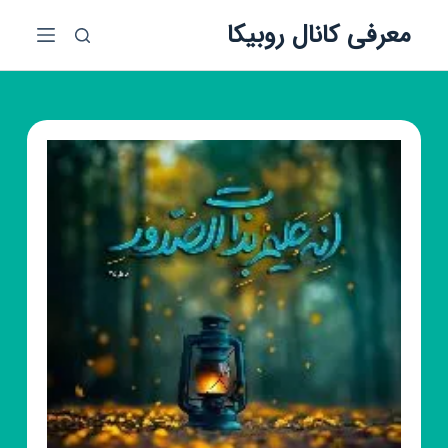
پ
معرفی کانال روبیکا
ر
ش
ب
ه
م
ح
ت
و
ا