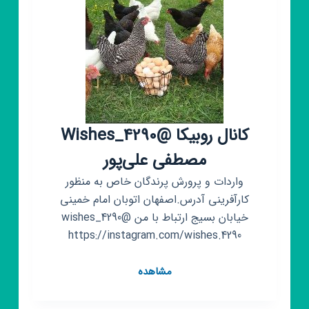
کانال روبیکا @Wishes_4290
مصطفی علی‌پور
واردات و پرورش پرندگان خاص به منظور
کارآفرینی آدرس.اصفهان اتوبان امام خمینی
خیابان بسیج ارتباط با من @wishes_4290
https://instagram.com/wishes.4290
کانال
مشاهده
روبیکا
@Wishes_4290