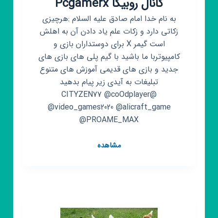
کانال روبیکا Pcgamerx
به نام خدا امام صادق علیه السلام :هرچیزی
زکاتی دارد و زکات علم یاد دادن آن به اهلش
است گیمر X برای دوستداران بازی و
کامپیوتربا ما باشید با گیم پلی های بازی های
جدید و بازی های قدیمی آموزش های متنوع
تبلیغات به آیدی زیر پیام بدهید
@CITYZEN77 @coOdplayer
@video_games2020 @alicraft_game
@PROAME_MAX
کانال
مشاهده
روبیکا
Pcgamerx