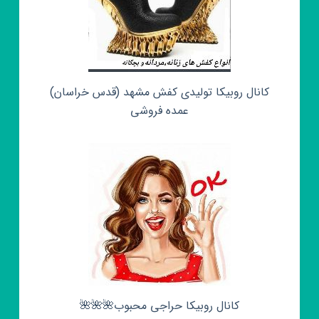
کانال روبیکا تولیدی کفش مشهد (قدس خراسان)
عمده فروشی
کانال روبیکا حراجی محبوب🌺🌺🌺