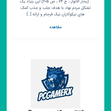
. (بحار الأنوار ، ج 74 ، ص 205) این بنیاد یک
تشکل مردم نهاد با هدف جلب و جذب کمک
های نیکوکاران نیک فرجام و ارائه […]
کانال
مشاهده
روبیکا
بنیاد
نیکوکاری
مهر
باران