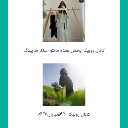
کانال روبیکا پخش عمده مانتو استار شاپینگ
کانال روبیکا 🌴🌾بهاران🌴🌾