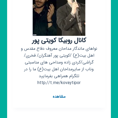
پور
کانال روبیکا کویتی پور
نواهای ماندگار مداحان معروف دفاع مقدس و
اهل بیت(ع) /کویتی پور آهنگران/ فخری/
گراشی/کردی زاده ومداحی های مناسبتی
وناب از سایرمداحان اهل بیت(ع) ما را در
تلگرام همراهی بفرمایید
http://t.me/kovaytipor
کانال
مشاهده
روبیکا
کویتی
پور