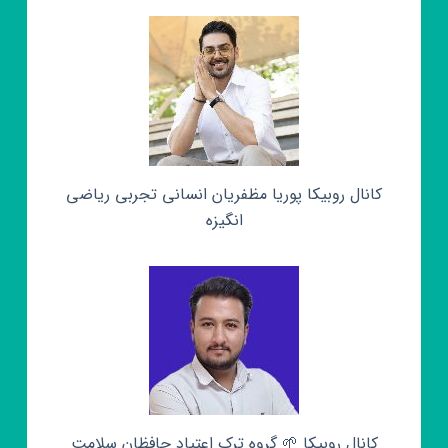
کانال روبیکا پوریا مظفریان انسانی تجربی ریاضی
انگیزه
کانال روبیکا 🌱 گروه ترک اعتیاد حافظان سلامت