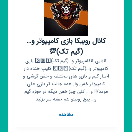
COD.
Mobile
☆
کانال روبیکا بازی کامپیوتر و…
(گیم تک)💯
#بازی #کامپیوتر و…(گیم تک)0️⃣0️⃣1️⃣ بازی
کامپیوتر و…(گیم تک)0️⃣0️⃣1️⃣ کلیپ خنده دار
اخبار گیم و بازی های مختلف و خفن گوشی و
کامپیوتر خفن واز همه جالب تر بازی های
مودد/!! و…. کلی چیز خفن دیگه در حوزه گیم
و… پیج روبینو هم خفنه سر بزنید
کانال
مشاهده
روبیکا
بازی