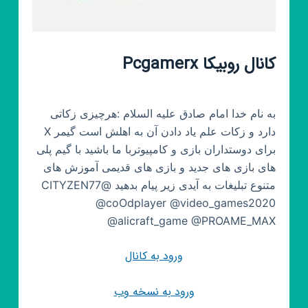
کانال روبیکا Pcgamerx
به نام خدا امام صادق علیه السلام :هرچیزی زکاتی
دارد و زکات علم یاد دادن آن به اهلش است گیمر X
برای دوستداران بازی و کامپیوتربا ما باشید با گیم پلی
های بازی های جدید و بازی های قدیمی آموزش های
متنوع تبلیغات به آیدی زیر پیام بدهید @CITYZEN77
@coOdplayer @video_games2020
@alicraft_game @PROAME_MAX
ورود به کانال
ورود به نسخه وب