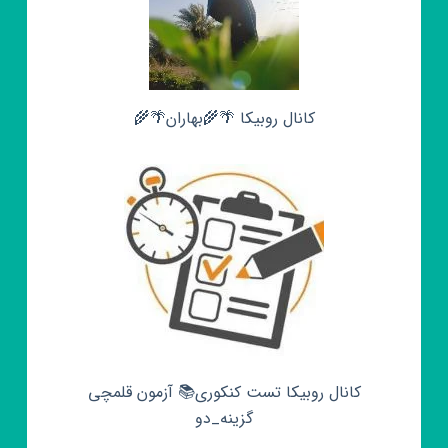
کانال روبیکا 🌴🌾بهاران🌴🌾
کانال روبیکا تست کنکوری📚 آزمون قلمچی‌‌
گزینه_دو