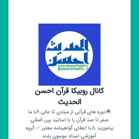
کامپیوتر
و…
ashkandesanta
اشکان
دسنتا
🦁
💻
🕹
🖲
کانال روبیکا قرآن احسن
الحدیث
🌟دوره های قرآنی از مبتدی تا عالی ‼️با ما
صفر تا صد قرآن را با اساتيد بين المللي
بیاموزید ⚠️با اعطای گواهینامه معتبر ✅ گروه
آموزشی استاد موسوی بلده