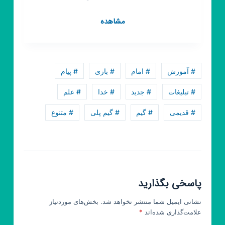
کانال
مشاهده
روبیکا
قرآن
احسن
الحدیث
# آموزش
# امام
# بازی
# پیام
# تبلیغات
# جدید
# خدا
# علم
# قدیمی
# گیم
# گیم پلی
# متنوع
پاسخی بگذارید
نشانی ایمیل شما منتشر نخواهد شد.
بخش‌های موردنیاز
علامت‌گذاری شده‌اند
*