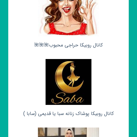
کانال روبیکا حراجی محبوب🌺🌺🌺
کانال روبیکا پوشاک زنانه سبا یا قدیمی (سابا )