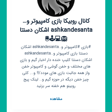
کانال روبیکا بازی کامپیوتر و…
ashkandesanta اشکان دسنتا
🦁💻🕹🖲
#بازی #کامپیوتر و…ashkandesanta اشکان
دسنتا بازی کامپیوتر و…ashkandesanta
اشکان دسنتا کلیپ خنده دار اخبار گیم و بازی
های مختلف و خفن گوشی و کامپیوتر خفن
واز همه جالبت بازی های مودد/!! و…. کلی
چیز خفن دیگه در حوزه گیم و… لینک پیج
روبینو هم خفنه سر بزنید
کانال
مشاهده
روبیکا
بازی