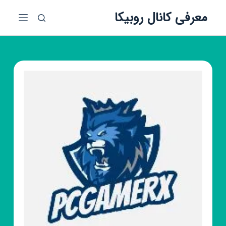
پ
معرفی کانال روبیکا
ر
ش
ب
ه
م
ح
ت
و
ا