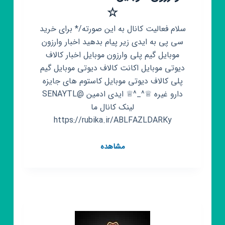
☆
سلام فعالیت کانال به این صورته/* برای خرید
سی پی به ایدی زیر پیام بدهید اخبار وارزون
موبایل گیم پلی وارزون موبایل اخبار کالاف
دیوتی موبایل اکانت کالاف دیوتی موبایل گیم
پلی کالاف دیوتی موبایل کاستوم های جایزه
دارو غیره ♕^_^♕ ایدی ادمین @SENAYTL
لینک کانال ما
https://rubika.ir/ABLFAZLDARKy
کانال
مشاهده
روبیکا
کلاف
موبایل
و
وارزون
موبایل