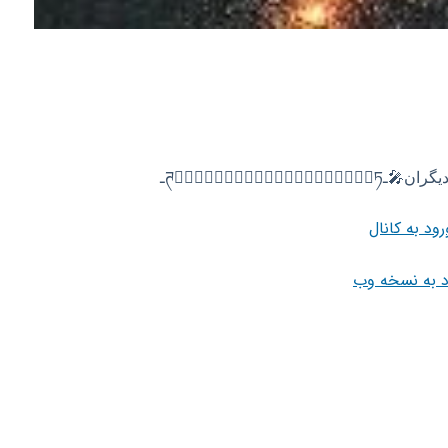
ཊٜٜٜٜٜٜٜٜٜࣴـ
رود به کانال
د به نسخه وب