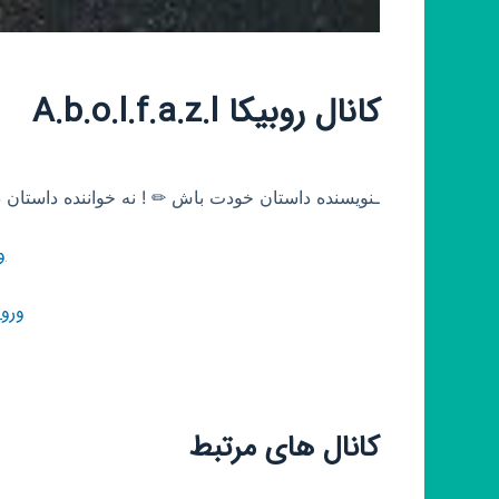
کانال روبیکا A.b.o.l.f.a.z.l
ـنویسنده داستان خودت باش ✏ ! نه خواننده داستان دیگران🎤ـٜٜٜٜٜٜٜٜٜٜཏ
و
ورو
کانال های مرتبط