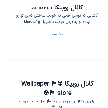
کانال روبیکا ᴀʟɪʀᴇᴢᴀ
[دنیایی که توشی جایی که خودت ساختی کسی تو رو
نبرده تو به ترس خودت باختی] ‌ @khakriz1
کانال
مشاهده
روبیکا
ᴀʟɪʀᴇᴢᴀ
کانال روبیکا ☢🏴 Wallpaper
store 🏴☢
بهترین کانال والیپر در روبیکا 🤗 مدل خاص خودت
باش 😎