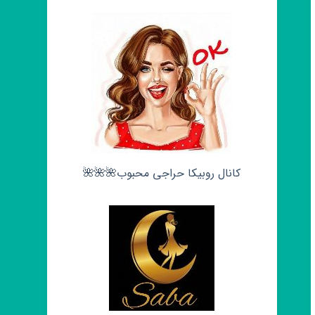
کانال روبیکا حراجی محبوب🌺🌺🌺