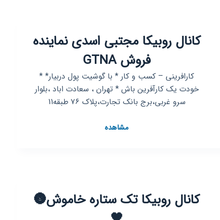
ورزش
=سلامتی
💊
کانال روبیکا مجتبی اسدی نماینده
🩸
🚵‍♀️
فروش GTNA
🤾‍♀️
🤾‍♂️
کارافرینی – کسب و کار * با گوشیت پول دربیار* *
خودت یک کارآفرین باش * تهران ، سعادت اباد ،بلوار
سرو غربی،برج بانک تجارت،پلاک ۷۶ طبقه11
کانال
مشاهده
روبیکا
مجتبی
اسدی
نماینده
فروش
کانال روبیکا تک ستاره خاموش🌚
GTNA
🖤