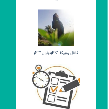
کانال روبیکا 🌴🌾بهاران🌴🌾