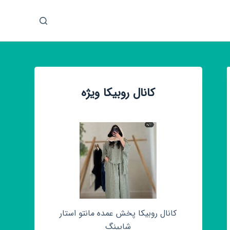
پ
ر
ش
ب
ه
م
کانال روبیکا ویژه
ح
ت
و
ا
کانال روبیکا پخش عمده مانتو استار
شاپینگ