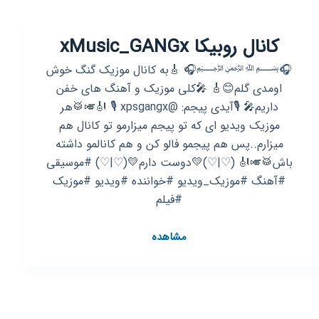
کانال روبیکا xMusic_GANGx
🎧﷽🎧 🎸به کانال موزیک گنگ خوش
اومدی گلم😊🎸 🎤کلی موزیک و آهنگ های خفن
داریم🎤 🎙آیدی پیجم: @xpsgangx 🎙 🎻🎺🥁هر
موزیک ویدیو ای که تو پیجم میزارمو تو کانال هم
میزارم..پس هم پیجمو فالو کن و هم کانالمو داشته
باش🥁🎺🎻 (♡|♡)💛دوست دارم💛(♡|♡) #موسیقی
#آهنگ #موزیک_ویدیو #خواننده #ویدیو #موزیک
#فیلم
کانال
مشاهده
روبیکا
xMusic_GANGx