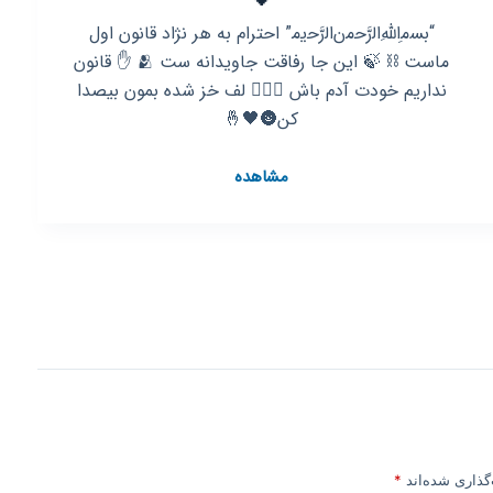
“بس‍‌م‍ِ‌اللهِ‌ال‍‌رَّح‍‌م‍‌ن‌ال‍‌رَّح‍‌ی‍‌م‍” احترام به هر نژاد قانون اول
ماست ⛓️ 🍃 این جا رفاقت جاویدانه ست 🫂 ✋️ قانون
نداریم خودت آدم باش 🚶🏽‍♂️ لف خز شده بمون بیصدا
کن🌚🖤🤞
کانال
مشاهده
روبیکا
تک
ستاره
خاموش
🌚
🖤
گذاری شده‌اند
*