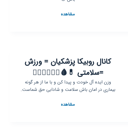
کانال
مشاهده
روبیکا
☢
🏴
Wallpaper
store
🏴
کانال روبیکا پزشکیان = ورزش
☢
=سلامتی 💊🩸🚵‍♀️🤾‍♀️🤾‍♂️
وزن ایده آل خودت و پیدا کن و با ما از هر گونه
بیماری در امان باش سلامت و شادابی حق شماست.
کانال
مشاهده
روبیکا
پزشکیان
=