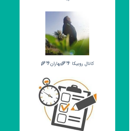
کانال روبیکا 🌴🌾بهاران🌴🌾