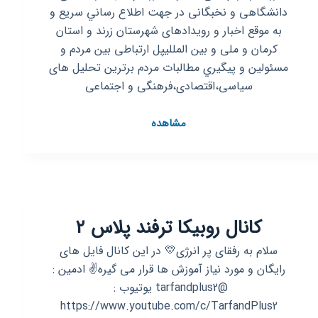
دانشگاهی و نخبگانی در جهت اطلاع رساني سریع و
به موقع اخبار و رویدادهای شهرستان زرند و استان
کرمان و ملی و بین المللیپل ارتباطی بین مردم و
مسئولین و پيگيري مطالبات مردم برترین تحلیل های
سیاسی،اقتصادی،فرهنگی و اجتماعی
کانال
مشاهده
روبیکا
زرند
پلاس
کانال روبیکا ترفند پلاس ۲
سلام به رفقای پر انرژی💛 در این کانال فایل های
رایگان و مورد نیاز آموزش ها قرار می گیره✌ ادمین :
@tarfandplus2 یوتیوب :
https://www.youtube.com/c/TarfandPlus2