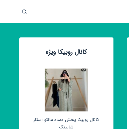
پ
ر
ش
ب
ه
م
کانال روبیکا ویژه
ح
ت
و
ا
کانال روبیکا پخش عمده مانتو استار
شاپینگ