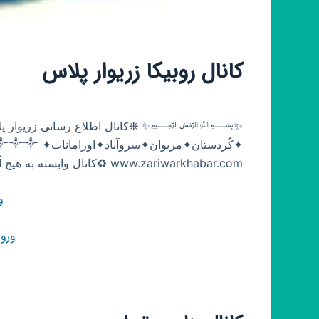
کانال روبیکا زریوار پلاس
✨﷽✨ ❈کانال اطلاع رسانی زریوار پلاس❈ 🔵م
www.zariwarkhabar.com ♻کانال وابسته به هیچ اُرگان، گروه، دسته و حزب خاصی نمی باشد.
و
ورو