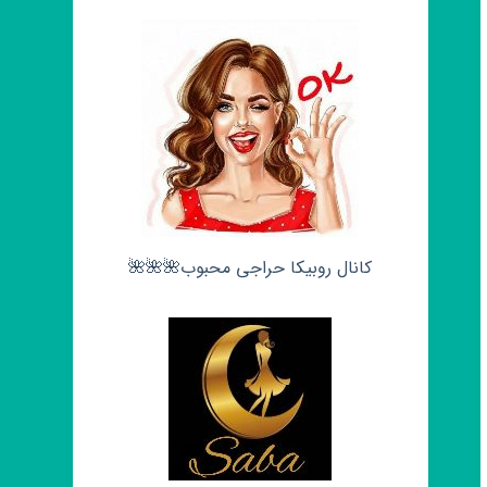
کانال روبیکا حراجی محبوب🌺🌺🌺