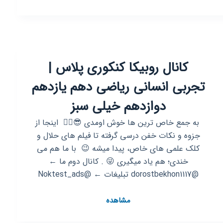
روبیکا
مشاوره
و
برنامه
ریزی
کانال روبیکا کنکوری پلاس |
کنکور
|
تجربی انسانی ریاضی دهم یازدهم
هدف
پلاس
دوازدهم خیلی سبز
‌ به جمع خاص ترین ها خوش اومدی 😎✌🏻 ‌‌ اینجا از
جزوه و نکات خفن درسی گرفته تا فیلم های حلال و
کلک علمی های خاص، پیدا میشه 😉 ‌ با ما هم می
خندی؛ هم یاد میگیری 😜 . کانال دوم ما ←
@dorostbekhon1117 تبلیغات ← @Noktest_ads
کانال
مشاهده
روبیکا
کنکوری