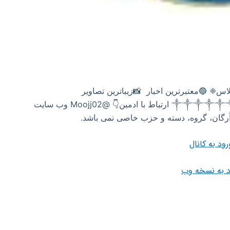
عتبرترین اخبار 📸زیباترین تصاویر
✦کُردستان✦مریوان✦سروآباد✦اورامانات✦ ༒༒༒༒༒༒༒༒ ارتباط با ادمین👇 @Moojj02 وب سایت
رود به کانال
د به نسخه وب