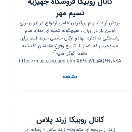
کانال روبیکا فروشگاه جهیزیه
نسیم مهر
فروش آزاد نداریم بزرگترین حامی ازدواج در ایران برای
اولین بار در ایران ، هیچگونه شعبه ای ندارد عدم
وابستگی به اداره، نهادو ارگان خاصی خرید فقط برای
مزدوجینی که ۲سال از تاریخ وقوع عقدشان نگذشته
باشد. گوگل مپ👇
https://maps.app.goo.gl/mXE8gaVLg5Q6Ny8XA
کانال
مشاهده
روبیکا
فروشگاه
جهیزیه
نسیم
مهر
کانال روبیکا زرند پلاس
زرند از دریچه ای متفاوت« زرند پلاس » رسانه ای