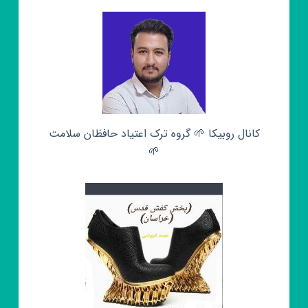
کانال روبیکا 🌱 گروه ترک اعتیاد حافظان سلامت
🌱