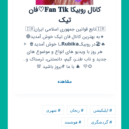
کانال روبیکا 𝐅𝐚𝐧 𝐓𝐢𝐤♡فان
تیک
‌🇮🇷تابع قوانین جمهوری اسلامی ایران🇮🇷 ‌
🔸به بهترین کانال فان تیک خوش آمدید🔴 ‌
🔥🏖️در روبیکـ𝗥𝘂𝗯𝗶𝗸𝗮ـا خوش آمدید🍿 ‌ +
هر روز با ویدیو های انواع و موضوع های
جديد و ناب طنـز، گیم، دانستنی، ترسناک و…
🌻💛 ‌ 🎄 با ما #بروز باشید 💯
کانال
مشاهده
روبیکا
𝐅𝐚𝐧
𝐓𝐢𝐤♡فان
تیک
# اپلیکیشن
# زنجان
# شهری
# گردشگری
# هوشمند