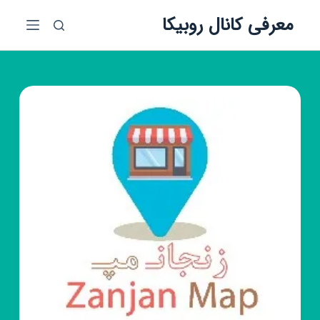
پ
معرفی کانال روبیکا
ر
ش
ب
ه
م
ح
ت
و
ا