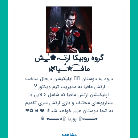
سهیل
گروه روبیکا ارتـﮧ♚ـٰ̲ہش
مافــ͡ـ✮๋ــیا🌿
درود به دوستان ✋🏻 اپلیکیشن درحال ساخت
ارتش مافیا به مدیریت تیم ویکتور🏅
اپلیکیشن ارتش مافیا که شامل ۶ لابی با
سناریوهای مختلف و بازی ارتش سری تقدیم
به شما دوستان عزیز خواهد شد⚜ ❤️💫 ✿❤
●▬▬๑۩ پوریا ۩๑▬▬● ♛
گروه
مشاهده