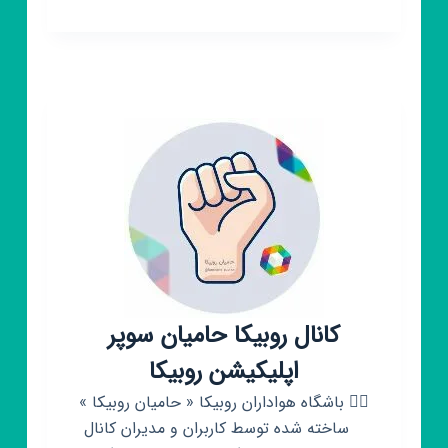
روبیکا
ارتـﮧ♚ـٰ̲ہش
مافــ͡ـ✮๋ــیا
🌿
کانال روبیکا حامیان سوپر
اپلیکیشن روبیکا
✊🏻 باشگاه هواداران روبیکا « حامیان روبیکا »
‌ ‌ ‌ ساخته شده توسط کاربران و مدیران کانال