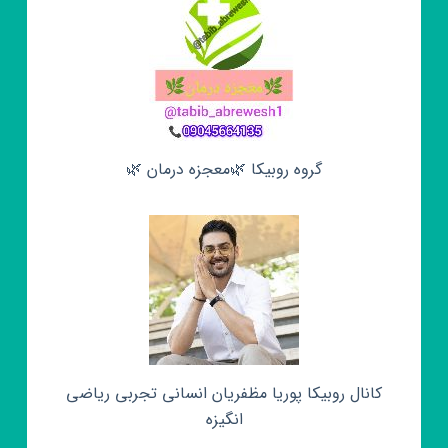
گروه روبیکا 🌿معجزه درمان 🌿
کانال روبیکا پوریا مظفریان انسانی تجربی ریاضی
انگیزه