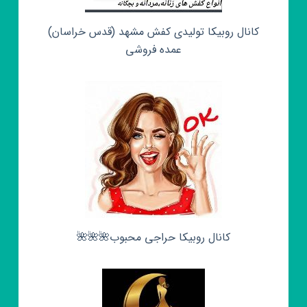
کانال روبیکا تولیدی کفش مشهد (قدس خراسان)
عمده فروشی
کانال روبیکا حراجی محبوب🌺🌺🌺