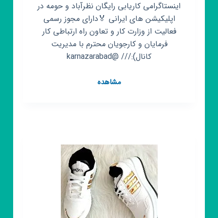
اینستاگرامی کاریابی رایگان نظرآباد و حومه در
اپلیکیشن های ایرانی 🏅دارای مجوز رسمی
فعالیت از وزارت کار و تعاون راه ارتباطی کار
فرمایان و کارجویان محترم با مدیریت
کانال):/// @karnazarabad
کانال
مشاهده
روبیکا
کاریابی
رایگان
نظراباد
و
حومه