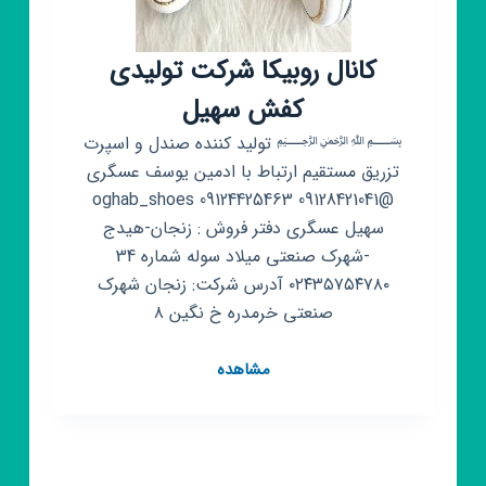
کانال روبیکا شرکت تولیدی
کفش سهیل
﷽ تولید کننده صندل و اسپرت
تزریق مستقیم ارتباط با ادمین یوسف عسگری
@oghab_shoes 09124425463 09128421041
سهیل عسگری دفتر فروش : زنجان-هیدج
-شهرک صنعتی میلاد سوله شماره 34
۰۲۴۳۵۷۵۴۷۸۰ آدرس شرکت: زنجان شهرک
صنعتی خرمدره خ نگین ۸
کانال
مشاهده
روبیکا
شرکت
تولیدی
کفش