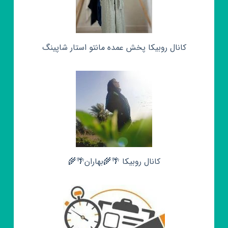
کانال روبیکا پخش عمده مانتو استار شاپینگ
کانال روبیکا 🌴🌾بهاران🌴🌾