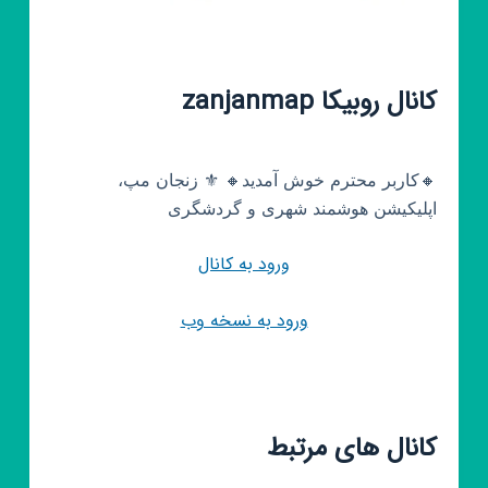
کانال روبیکا zanjanmap
🔸کاربر محترم خوش آمدید🔸 ⚜️ زنجان مپ،
اپلیکیشن هوشمند شهری و گردشگری
ورود به کانال
ورود به نسخه وب
کانال های مرتبط