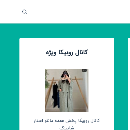
پ
ر
ش
ب
ه
م
کانال روبیکا ویژه
ح
ت
و
ا
کانال روبیکا پخش عمده مانتو استار
شاپینگ