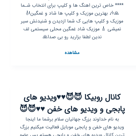
**** خاص ترین اهنگ ها و کلیپ برای انتخاب شـما
🙏🎶 بهترین موزیک و کلیپ ها شاد و غمگین🎻
موزیک و کلیپ هایی ک شما ازدیدن و شنیدنش سیر
نمیشی 🎸 موزیک شاد غمگین محلی سیستمی لف
ندین لطفا بزارید رو بی صدا🙏
کانال
مشاهده
روبیکا
موزیک
کلیپ
خفن
🔊
کانال روبیکا 😈😈♥️♥️ویدیو های
پابجی و ویدیو های خفن ♥️♥️😈😈
به نام خداوند بزرگ جهانیان سلام برشما ما اینجا
ویدیو های خفن و پابجی موبایل فعالیت میکنیم بزرگ
ترین کانال ویدیو های خفن و پابجی هستم پس عضو