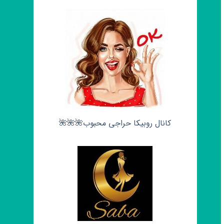
کانال روبیکا حراجی محبوب🌺🌺🌺