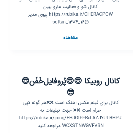
کانال شو و فعالیت مارو ببین
https://rubika.ir/CHERACPOW پیوی مدیر
@soltan_1384_16
کانال
مشاهده
روبیکا
😈
😈
♥️♥️ویدیو
های
کانال روبیکا 😎😎پُروفایل‌خَفَن😎
پابجی
و
😎
ویدیو
های
کانال برای فیلم عکس اهنگ است ❌️❌️هر گونه کپی
خفن
حرام است ❌️❌️ جهت تبلیغات به
♥️♥️
#https://rubika.ir/joing/EHJGIFFB0LAZJYULBHP
😈
WCXSTNWGVFVBN مراجعه کنید
😈