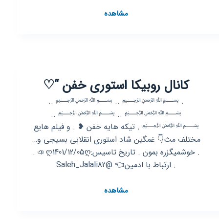
کانال
مشاهده
روبیکا
😎
😎
پُروفایل‌خَفَن
😎
کانال روبیکا استوری خفن “♡
😎
. ﷽ .. ﷽ ..
﷽ .. ﷽ ..
﷽ . تیکه هایه خفن ❥ . و فیلم هایع
مختلف مث👇 غمگین شاد استوری انقلابی بسیجی و…
. خوشمیگزره بمون . تاریخ تاسیس:ঞ ღ1401/12/05ღ .
. ارتباط با ادمین👈 @Saleh_Jalali82
کانال
مشاهده
روبیکا
استوری