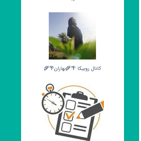
کانال روبیکا 🌴🌾بهاران🌴🌾