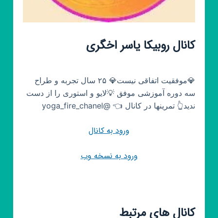
کانال روبیکا یاسر اخگری
💎موفقیت اتفاقی نیست💎 ۲۵ سال تجربه و طراح
سه دوره آموزشی موفق 💡لایو و استوری را از دست
ندید👆 تمرینها در کانال 👈 @yoga_fire_chanel
ورود به کانال
ورود به نسخه وب
کانال های مرتبط