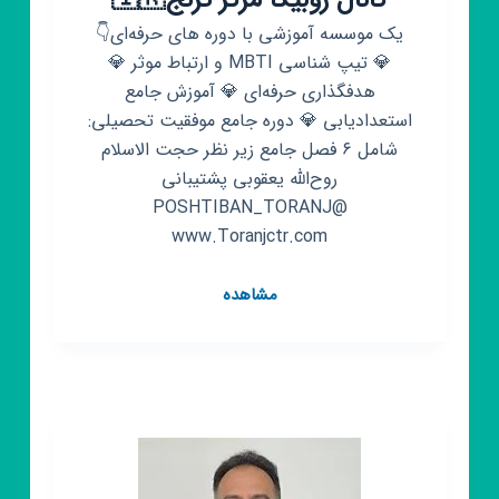
کانال روبیکا مرکز ترنج🇮🇷
یک موسسه آموزشی با دوره های حرفه‌ای👇
💎 تیپ شناسی MBTI و ارتباط موثر 💎
هدفگذاری حرفه‌ای 💎 آموزش جامع
استعدادیابی 💎 دوره جامع موفقیت تحصیلی:
شامل ۶ فصل جامع زیر نظر حجت الاسلام
روح‌الله یعقوبی پشتیبانی
@POSHTIBAN_TORANJ
www.Toranjctr.com
کانال
مشاهده
روبیکا
مرکز
ترنج
🇮🇷