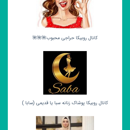
کانال روبیکا حراجی محبوب🌺🌺🌺
کانال روبیکا پوشاک زنانه سبا یا قدیمی (سابا )