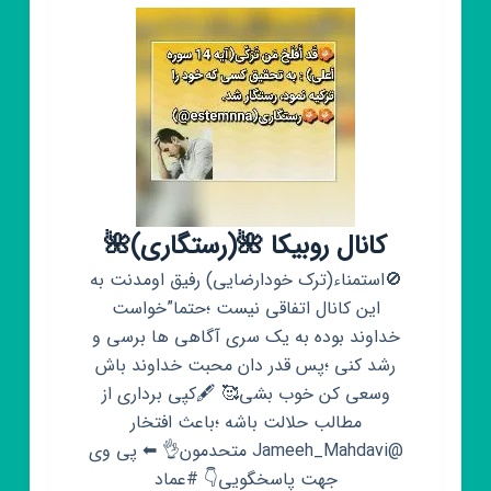
کانال روبیکا 🌺(رستگاری)🌺
🚫استمناء(ترک خودارضایی) رفیق اومدنت به
این کانال اتفاقی نیست ؛حتما”خواست
خداوند بوده به یک سری آگاهی ها برسی و
رشد کنی ؛پس قدر دان محبت خداوند باش
وسعی کن خوب بشی🥰 🖋کپی برداری از
مطالب حلالت باشه ؛باعث افتخار
@Jameeh_Mahdavi متحدمون👌 ⬅ پی وی
جهت پاسخگویی👇 #عماد