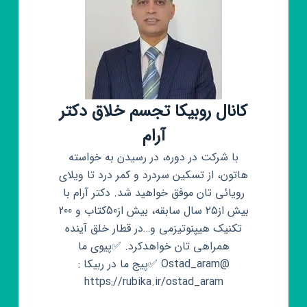
کانال روبیکا تجسم خلاق دکتر
آرام
با شرکت در دوره، در رسیدن به خواسته
هاتون، از تسکین سردرد و کمر درد تا ویلای
رویائی تان موفق خواهید شد. دکتر آرام با
بیش از۲۵ سال سابقه، بیش از50کتاب و 200
تکنیک هیپنوتیزمی و…در قطار خلق آینده
همراهی تان خواهدکرد. ✅پیوی ما
@Ostad_aram ✅پیج ما در ربیکا :
https://rubika.ir/ostad_aram