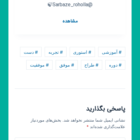
@Sarbaze_roholla🍃
کانال
مشاهده
روبیکا
🌺
(رستگاری)
🌺
# آموزشی
# استوری
# تجربه
# دست
# دوره
# طراح
# موفق
# موفقیت
پاسخی بگذارید
نشانی ایمیل شما منتشر نخواهد شد.
بخش‌های موردنیاز
علامت‌گذاری شده‌اند
*