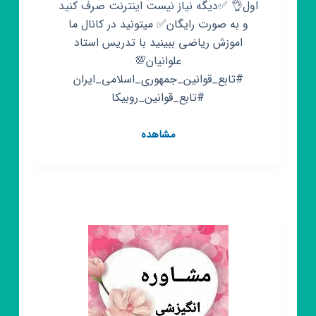
اول👌 ✅دیگه نیاز نیست اینترنت صرف کنید
و به صورت رایگان✅ میتونید در کانال ما
اموزش ریاضی ببینید با تدریس استاد
علوانیان💯
#تابع_قوانین_جمهوری_اسلامی_ایران
#تابع_قوانین_روبیکا
کانال
مشاهده
روبیکا
تدریس
علوانیان
ریاضی
متوسطه
اول