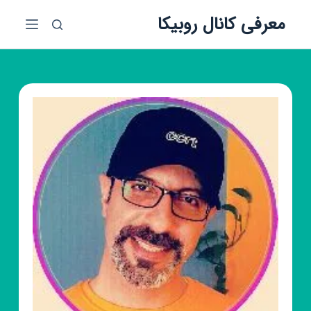
پ
معرفی کانال روبیکا
ر
ش
ب
ه
م
ح
ت
و
ا