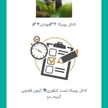
کانال روبیکا 🌴🌾بهاران🌴🌾
کانال روبیکا تست کنکوری📚 آزمون قلمچی‌‌
گزینه_دو