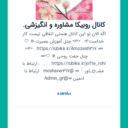
کانال روبیکا مشاوره و انگیزشی.
اگه الان تو این کانال هستی اتفاقی نیست کار
خداست🌱 . •🌱• چنل آموزش بصیرت ❈ 🤍
•⇛ https://rubika.ir/Amozesh317 . •🌱•
چنل جفت روحی ❈ ‌‌🤍•⇛
https://rubika.ir/jofte_rohi . . . 「ارتباط با
مشـღـاور 」‌‌⇛ @moshaver317 . ارتباط با
ادمین ‌‌‌⇛@Admin_g2
کانال
مشاهده
روبیکا
مشاوره
و
انگیزشی.