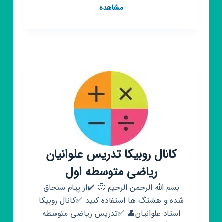
کانال
مشاهده
روبیکا
تجسم
خلاق
دکتر
آرام
کانال روبیکا تدریس علوانیان
ریاضی متوسطه اول
بسم الله الرحمن الرحیم 🙂 ✔️از پیام سنجاق
شده و هشتگ ها استفاده کنید ✅کانال روبیکا
استاد علوانیان👤 ✅تدریس ریاضی متوسطه