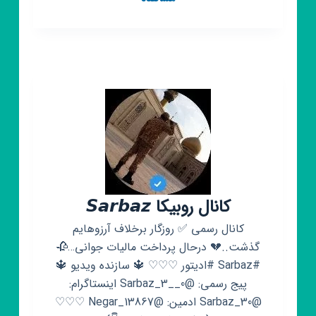
روبیکا
کاریابی
رایگان
نظراباد
و
حومه
کانال روبیکا 𝙎𝙖𝙧𝙗𝙖𝙯
کانال رسمی ✅ روزگار برخلاف آرزوهایم
گذشت..💔 درحال پرداخت مالیات جوانی…🥀
#Sarbaz #ادیتور ♡♡♡ 🔱 سازنده ویدیو 🔱
پیج رسمی: @Sarbaz_3__0 اینستاگرام:
@Sarbaz_30 ادمین: @Negar_13867 ♡♡♡