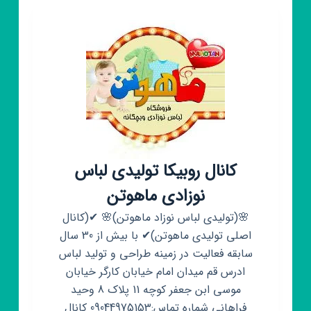
کانال روبیکا تولیدی لباس
نوزادی ماهوتن
🌸(تولیدی لباس نوزاد ماهوتن)🌸 ✔(کانال
اصلی تولیدی ماهوتن)✔ با بیش از 30 سال
سابقه فعالیت در زمینه طراحی و تولید لباس
ادرس قم میدان امام خیابان کارگر خیابان
موسی ابن جعفر کوچه 11 پلاک 8 وحید
فراهانی شماره تماس:09044975153 کانال