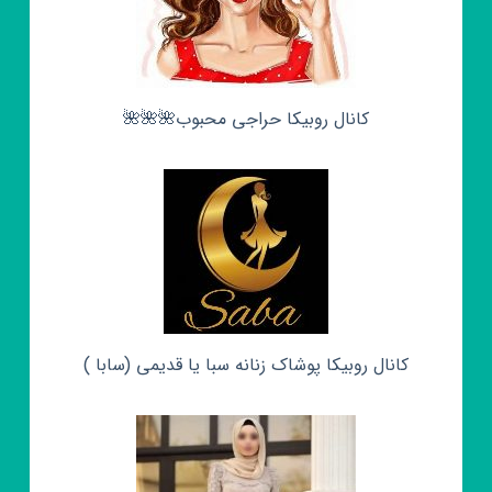
کانال روبیکا حراجی محبوب🌺🌺🌺
کانال روبیکا پوشاک زنانه سبا یا قدیمی (سابا )