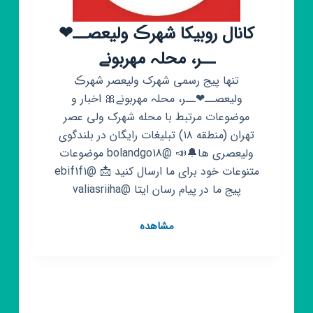
کانال روبیکا شهرڪ ولیعصــ❤
ــر، محلہ مهربونے
تنها پیج رسمی شهرک ولیعصر شهرڪ
ولیعصــ❤ــر، محلہ مهربونے🎀 اخبار و
موضوعات مرتبط با محله شهرک ولی عصر
تهران (منطقه ١٨) تبلیغات رایگان در بلندگوی
ولیعصری ها🔔📣 @bolandgo18 موضوعات
متنوعات خود برای ما ارسال کنید 📩 @ebif1f1
پیج ما در پیام رسان ایتا @valiasriiha
کانال
مشاهده
روبیکا
شهرڪ
ولیعصــ
❤
ــر،