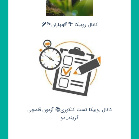
کانال روبیکا 🌴🌾بهاران🌴🌾
کانال روبیکا تست کنکوری📚 آزمون قلمچی‌‌
گزینه_دو