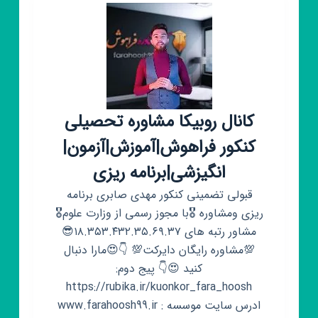
محلہ
مهربونے
کانال روبیکا مشاوره تحصیلی
کنکور فراهوش|آموزش|آزمون|
انگیزشی|برنامه ریزی
قبولی تضمینی کنکور مهدی صابری برنامه
ریزی ومشاوره 🎖با مجوز رسمی از وزارت علوم🎖
مشاور رتبه های ۱۸.۳۵۳.۴۳۲.۳۵.۶۹.۳۷😎
💯مشاوره رایگان دایرکت💯 👇😍مارا دنبال
کنید 😍👇 پیج دوم:
https://rubika.ir/kuonkor_fara_hoosh
ادرس سایت موسسه : www.farahoosh99.ir