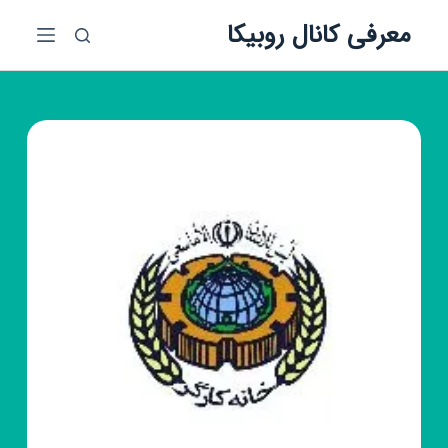
پ
معرفی کانال روبیکا
ر
ش
ب
ه
م
ح
ت
و
ا