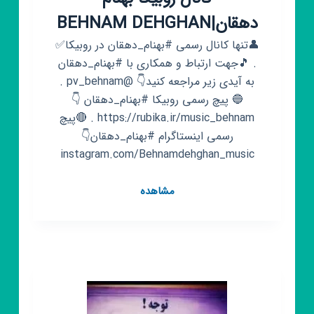
دهقان|BEHNAM DEHGHAN
👤تنها کانال رسمی #بهنام_دهقان در روبیکا✅
. 🎵جهت ارتباط و همکاری با #بهنام_دهقان
به آیدی زیر مراجعه کنید👇 @pv_behnam .
🔵 پیچ رسمی روبیکا #بهنام_دهقان 👇
https://rubika.ir/music_behnam . 🔴پیچ
رسمی اینستاگرام #بهنام_دهقان👇
instagram.com/Behnamdehghan_music
کانال
مشاهده
روبیکا
بهنام
دهقان|BEHNAM
DEHGHAN