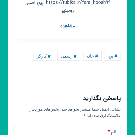
https://rubika.ir/fara_hoosh99 :پیج اصلی
روبینیو
کانال
مشاهده
روبیکا
مشاوره
تحصیلی
کنکور
# پیج
# خانه
# رسمی
# کارگر
فراهوش|
آموزش|
آزمون|
انگیزشی|
برنامه
پاسخی بگذارید
ریزی
نشانی ایمیل شما منتشر نخواهد شد.
بخش‌های موردنیاز
علامت‌گذاری شده‌اند
*
نام
*