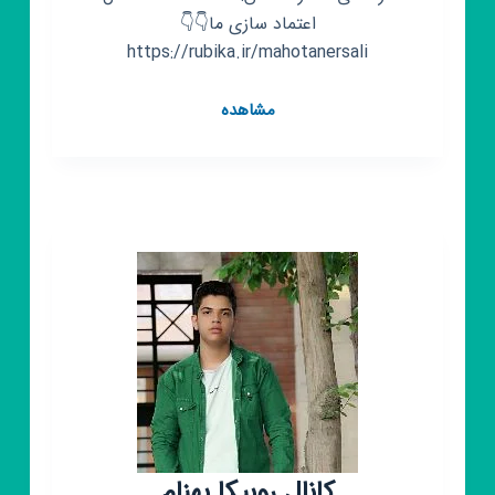
اعتماد سازی ما👇👇
https://rubika.ir/mahotanersali
کانال
مشاهده
روبیکا
تولیدی
لباس
نوزادی
ماهوتن
کانال روبیکا بهنام