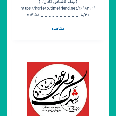
(لینک ناشناس کانال👇)
https://harfeto.timefriend.net/16983249
504158 _-_-_-_-_-_-_-_-_-_- 8/30
کانال
مشاهده
روبیکا
𝙎𝙖𝙧𝙗𝙖𝙯