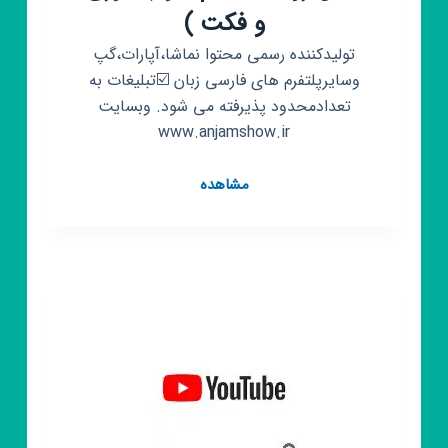
و فکت )
تولیدکننده رسمی محتوا نماشا،آپارات،گپ
وسایرپلتفرم های فارسی زبان ☑️تبلیغات به
تعدادمحدود پذیرفته می شود. وبسایت
www.anjamshow.ir
کانال
مشاهده
روبیکا
انجام
شو
(
تئوری
و
فکت
)