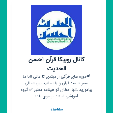
☁️»(فکت
،دانستنی،عجایب)
😐
🥤
کانال روبیکا قرآن احسن
الحدیث
🌟دوره های قرآنی از مبتدی تا عالی ‼️با ما
صفر تا صد قرآن را با اساتيد بين المللي
بیاموزید ⚠️با اعطای گواهینامه معتبر ✅ گروه
آموزشی استاد موسوی بلده
کانال
مشاهده