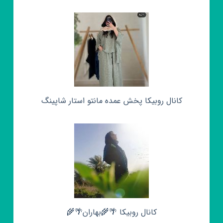
کانال روبیکا پخش عمده مانتو استار شاپینگ
کانال روبیکا 🌴🌾بهاران🌴🌾