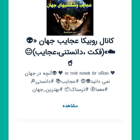
فکت
😈
داستان
ترسناک▶️
تئوری
👀
کانال روبیکا عجایب جهان «👽
☁️»(فکت ،دانستنی،عجایب)😐
🥤
🖤 ιɴ тнe ɴαмe oғ αllαн 🖤 👽آنچه در جهان
نمی دانید👽😨 #عجایب📚 #دانستی🔎
#معما🚷 #ترسناک📦 #بهترین_جهان
کانال
مشاهده
روبیکا
عجایب
جهان
«👽