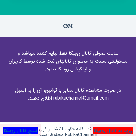
سایت معرفی کانال روبیکا فقط تبلیغ کننده میباشد و
مسئولیتی نسبت به محتوای کانالهای ثبت شده توسط کاربران
و اپلکیشن روبیکا ندارد.
در صورت مشاهده کانال مغایر با قوانین، آن را به ایمیل
rubikachannel@gmail.com اطلاع دهید.
Copyright © 2026 - کلیه حقوق انتشار و کپی برای وبسایت
ورود به کانال روبیکا
تبلیغ کانال روبیکا
RubikaChannel.ir محفوظ است.