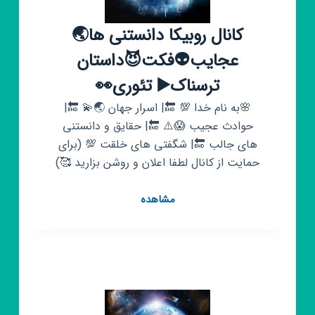
کانال روبیکا دانستنی ها🌏
عجایب👽فکت😈داستان
ترسناک▶️ تئوری👀
🌸به نام خدا 💯 🔚| اسرار جهان 🌏💫 🔚|
حوادث عجیب 😱⚠️ 🔚| حقایق و دانستنی
های جالب 🔚| شگفتی های خلقت 💯 (برای
حمایت از کانال لطفا اعلان و روشن بزارید 🥰)
کانال
مشاهده
روبیکا
دانستنی
ها
🌏
عجایب
👽