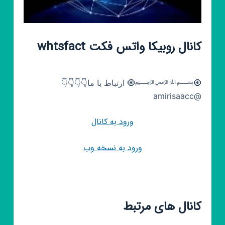
کانال روبیکا واتس فکت whtsfact
🧿﷽🧿 ارتباط با ما👇👇👇👇
@amirisaacc ‌
ورود به کانال
ورود به نسخه وب
کانال های مرتبط