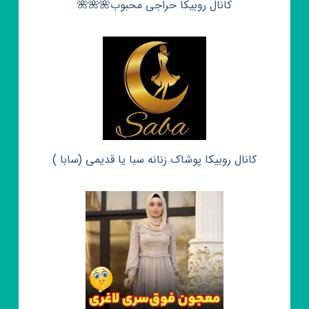
کانال روبیکا حراجی محبوب🌺🌺🌺
کانال روبیکا پوشاک زنانه سبا یا قدیمی (سابا )