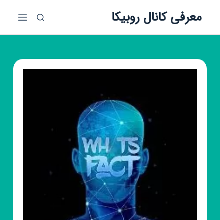
پ
معرفی کانال روبیکا
ر
ش
ب
ه
م
ح
ت
و
ا