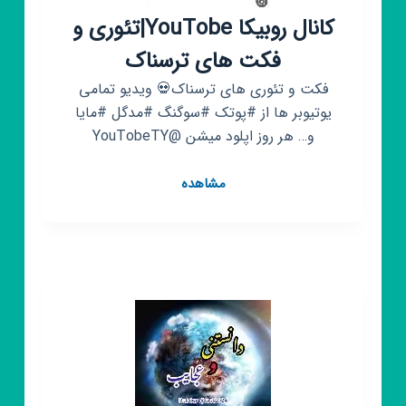
کانال روبیکا YouTobe|تئوری و
فکت های ترسناک
فکت و تئوری های ترسناک💀 ویدیو ‌تمامی
یوتیوبر ها از #پوتک #سوگنگ #مدگل #مایا
و… هر روز اپلود میشن ‌@YouTobeTY
کانال
مشاهده
روبیکا
YouTobe|
تئوری
و
فکت
های
ترسناک