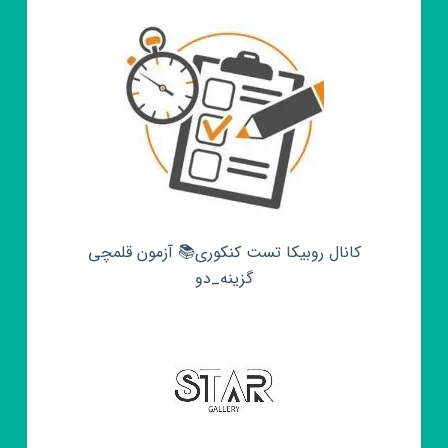
کانال روبیکا تست کنکوری📚 آزمون قلمچی‌‌
گزینه_دو