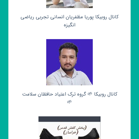
کانال روبیکا پوریا مظفریان انسانی تجربی ریاضی
انگیزه
کانال روبیکا 🌱 گروه ترک اعتیاد حافظان سلامت
🌱