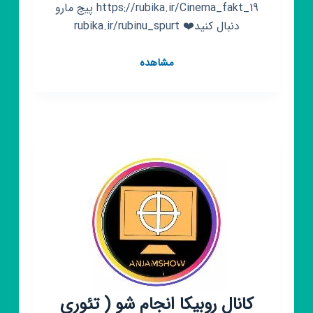
https://rubika.ir/Cinema_fakt_19 پیج مارو
دنبال کنید❤️ rubika.ir/rubinu_spurt
کانال
مشاهده
روبیکا
سینما
فکت
کانال روبیکا انجام شو ( تئوری