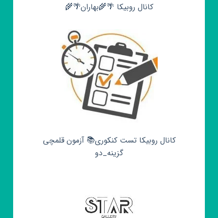
کانال روبیکا 🌴🌾بهاران🌴🌾
کانال روبیکا تست کنکوری📚 آزمون قلمچی‌‌
گزینه_دو