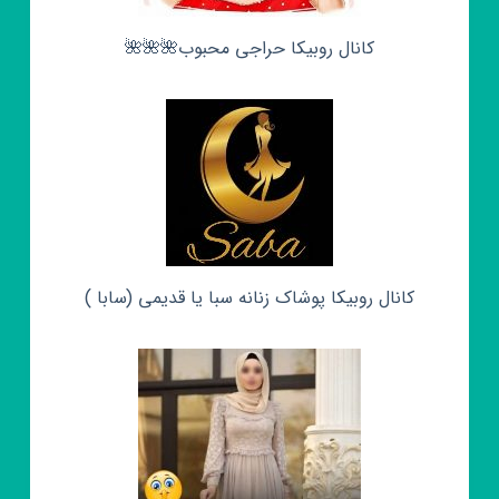
کانال روبیکا حراجی محبوب🌺🌺🌺
کانال روبیکا پوشاک زنانه سبا یا قدیمی (سابا )