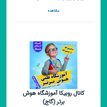
کانال
مشاهده
روبیکا
آموزشگاه
زبان
گویش
نوین
کانال روبیکا آموزشگاه هوش
برتر (گاج)