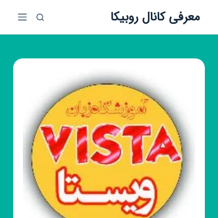
پ
معرفی کانال روبیکا
ر
ش
ب
ه
م
ح
ت
و
ا