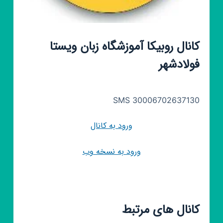
کانال روبیکا آموزشگاه زبان ویستا
فولادشهر
SMS 30006702637130
ورود به کانال
ورود به نسخه وب
کانال های مرتبط