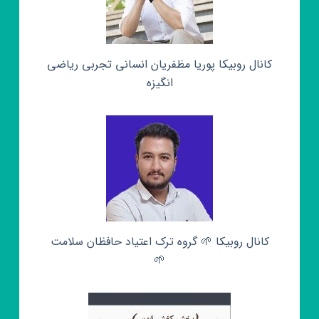
کانال روبیکا پوریا مظفریان انسانی تجربی ریاضی
انگیزه
کانال روبیکا 🌱 گروه ترک اعتیاد حافظان سلامت
🌱