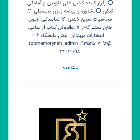
⭕برگزار کننده کلاس های تقویتی و آمادگی
کنکور ⭕مشاوره و برنامه ریزی تحصیلی 🏅
محاسبات سريع ذهنی 🏅 نمایندگی آزمون
های معتبر گاج 🏅 ☑️فروش کتاب از تمامی
انتشارات نهبندان. نبش دانشگاه 6
@topmemoryneh_admin 09352527292
32624098
کانال
مشاهده
روبیکا
آموزشگاه
هوش
برتر
(گاج)