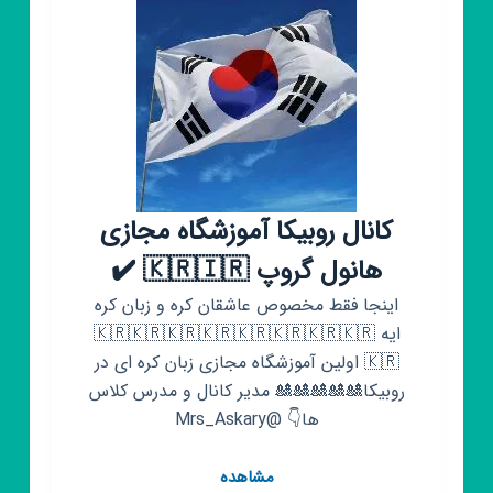
برجیس
کانال روبیکا آموزشگاه مجازی
هانول گروپ 🇰🇷🇮🇷 ✔️
اینجا فقط مخصوص عاشقان کره و زبان کره
ایه 🇰🇷🇰🇷🇰🇷🇰🇷🇰🇷🇰🇷🇰🇷🇰🇷
🇰🇷 اولین آموزشگاه مجازی زبان کره ای در
روبیکا🎎🎎🎎🎎🎎 مدیر کانال و مدرس کلاس
ها👇 @Mrs_Askary
کانال
مشاهده