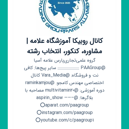
کانال روبیکا آموزشگاه علامه |
مشاوره، کنکور، انتخاب رشته
گروه علمی‌تجاری‌پارس علامه آسیا
@PAAGroup ::::::::::::::::::::::::: سایر پیج‌ها: کافی
نت و فروشگاه: @Vara_Media کانال
اختصاصی مهندس کامجو: @raminkamjou
دوره آموزشی: @multivitamin20 مصاحبه با
بلاگرها: @aspirin_show ——–
⭕aparat.com/paagroup
⭕instagram.com/paagroup
⭕youtube.com/c/paagroup1