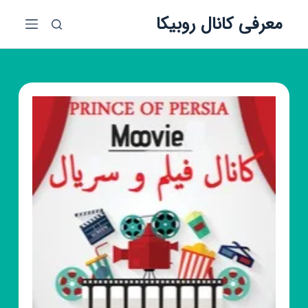
پ
معرفی کانال روبیکا
ر
ش
ب
ه
م
ح
ت
و
ا