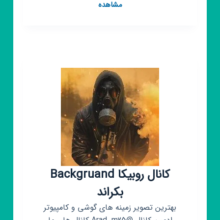
کانال
مشاهده
روبیکا
❲سینمایی|
کارتون❳
خنده[رایگان]
🍟
کانال روبیکا Backgruand
بکراند
بهترین تصویر زمینه های گوشی و کامپیوتر