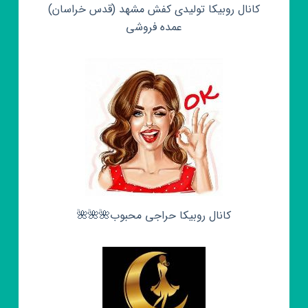
کانال روبیکا تولیدی کفش مشهد (قدس خراسان)
عمده فروشی
کانال روبیکا حراجی محبوب🌺🌺🌺