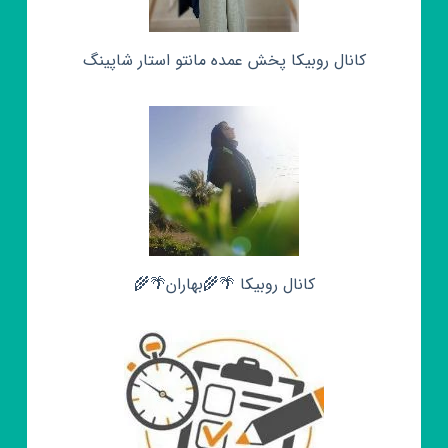
کانال روبیکا پخش عمده مانتو استار شاپینگ
کانال روبیکا 🌴🌾بهاران🌴🌾