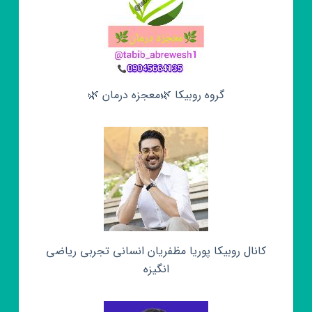
گروه روبیکا 🌿معجزه درمان 🌿
کانال روبیکا پوریا مظفریان انسانی تجربی ریاضی
انگیزه