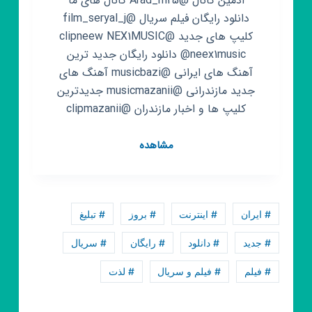
ادمین کانال @Arad_m25 کانال های ما
دانلود رایگان فیلم سریال @film_seryal_j
کلیپ های جدید @clipneew NEX1MUSIC
@neex1music دانلود رایگان جدید ترین
آهنگ های ایرانی @musicbazi آهنگ های
جدید مازندرانی @musicmazanii جدیدترین
کلیپ ها و اخبار مازندران @clipmazanii
کانال
مشاهده
روبیکا
Backgruand
بکراند
# ایران
# اینترنت
# بروز
# تبلیغ
# جدید
# دانلود
# رایگان
# سریال
# فیلم
# فیلم و سریال
# لذت