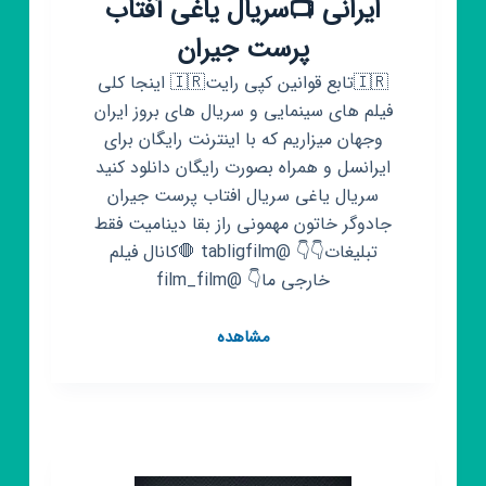
ایرانی 📺سریال یاغی آفتاب
پرست جیران
🇮🇷تابع قوانین کپی رایت🇮🇷 اینجا کلی
فیلم های سینمایی و سریال های بروز ایران
وجهان میزاریم که با اینترنت رایگان برای
ایرانسل و همراه بصورت رایگان دانلود کنید
سریال یاغی سریال افتاب پرست جیران
جادوگر خاتون مهمونی راز بقا دینامیت فقط
تبلیغات👇👇 @tabligfilm 🛑کانال فیلم
خارجی ما👇 @film_film
کانال
مشاهده
روبیکا
📺
فیلم
و
سریال