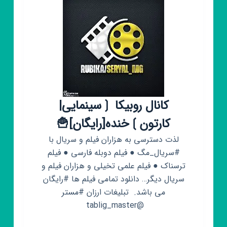
ایرانی
📺
سریال
یاغی
آفتاب
پرست
جیران
کانال روبیکا ❲سینمایی|
کارتون❳خنده[رایگان]🍟
لذت دسترسی به هزاران فیلم و سریال با
#سریال_مگ ● فیلم دوبله فارسی ● فیلم
ترسناک ● فیلم علمی تخیلی و هزاران فیلم و
سریال دیگر… دانلود تمامی فیلم ها #رایگان
می باشد. ‌‌ تبلیغات ارزان #مستر
@tablig_master ‌