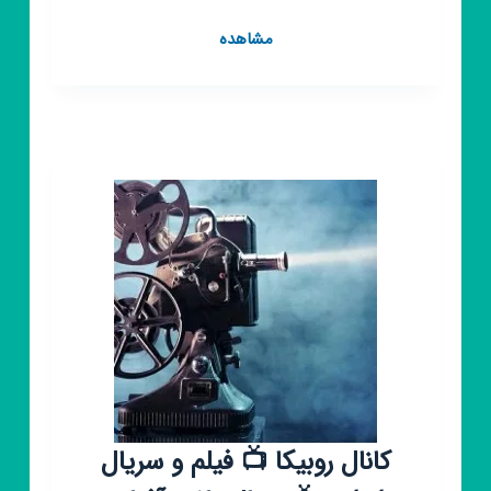
کانال
مشاهده
روبیکا
🥳
فیلم
سینمایی
🥳
فیلم
سینمایی
🥳
کانال روبیکا 📺 فیلم و سریال