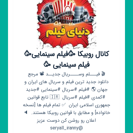
کانال روبیکا 🥳فیلم سینمایی🥳
فیلم سینمایی 🥳
🎬 فیـــلم وســــریال جدیــد 📽 مرجع
دانلود جدید ترین فیلم و سریال های ایران و
جهان 🌎 #فیلم #سریال #سینمایی #جدید
#کمدی #فیلم #سریال ‌ ‌🇮🇷 تابع قوانین
جمهوری اسلامی ایران ‌ ✅ تمام فیلم ها [نسخه
خانواده] و مطابق با قوانین روبیکا هستند‌. ‌‌ 🔈
اعلان رو روشن کن دوست عزیز
@seryall_iranny