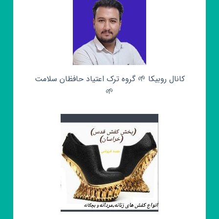
کانال روبیکا 🌱 گروه ترک اعتیاد حافظان سلامت
🌱