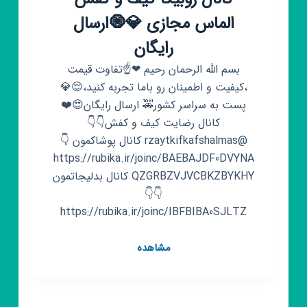
الماس مجازی 💎🧿ارسال
رایگان
بسم الله الرحمان رحیم ❤☝تفاوت قیمت
،کیفیت و اطمینان رو باما تجربه کنید،😌💎
پست به سراسر کشور🚕 ارسال رایگان😍❤️
کانال رضایت کیف و کفش👇👇
@rzaytkifkafshalmas کانال پوشاکمون 👇
https://rubika.ir/joinc/BAEBAJDF0DVYNA
QZGRBZVJVCBKZBYKHY کانال بدلیجاتمون
👇👇
https://rubika.ir/joinc/IBFBIBA0SJLTZ
کانال
مشاهده
روبیکا
کیف
و