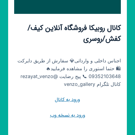
کانال روبیکا فروشگاه آنلاین کیف/
کفش/روسری
اجناس داخلی و وارداتی💎 سفارش از طریق دایرکت
🛍️ حتما استوری را مشاهده فرمایید🔥
09352103648 📞 پیج رضایت @rezayat_venzo
کانال تلگرام venzo_gallery
ورود به کانال
ورود به نسخه وب