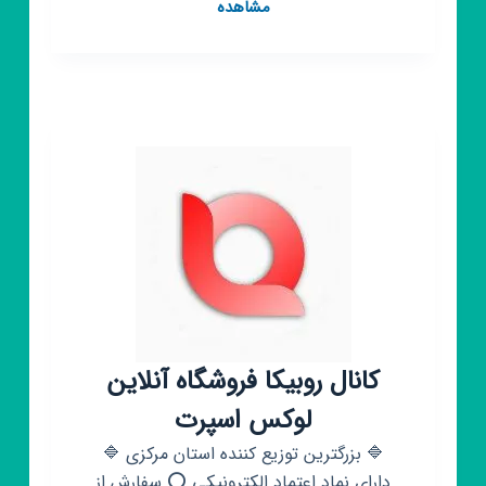
کانال
مشاهده
روبیکا
کیف
و
کفش
زنانه
💚
💖
کانال روبیکا فروشگاه آنلاین
لوکس اسپرت
🔷 بزرگترین توزیع کننده استان مرکزی 🔷
دارای نماد اعتماد الکترونیکی ⭕ سفارش از