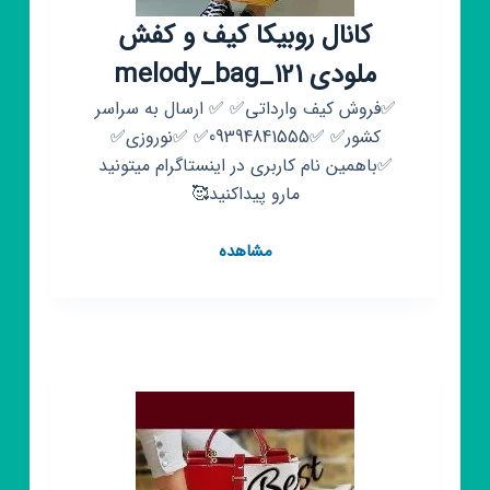
کانال روبیکا کیف و کفش
ملودی melody_bag_121
✅فروش کیف وارداتی✅ ✅ ارسال به سراسر
کشور✅ ✅09394841555✅ ✅نوروزی✅
✅باهمین نام کاربری در اینستاگرام میتونید
مارو پیداکنید🥰
کانال
مشاهده
روبیکا
کیف
و
کفش
ملودی
melody_bag_121