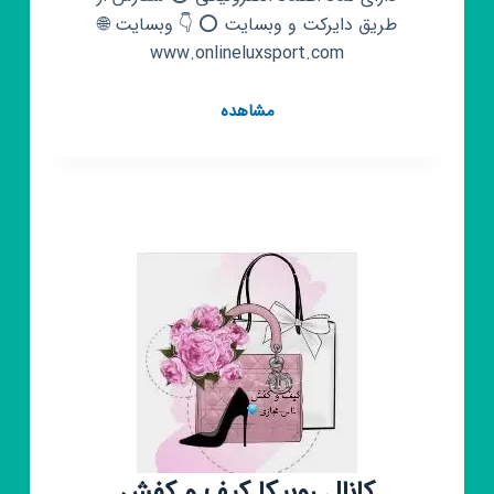
طریق دایرکت و وبسایت ⭕ 👇 وبسایت 🌐
www.onlineluxsport.com
کانال
مشاهده
روبیکا
فروشگاه
آنلاین
لوکس
اسپرت
کانال روبیکا کیف و کفش