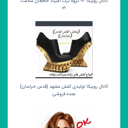
کانال روبیکا 🌱 گروه ترک اعتیاد حافظان سلامت
🌱
کانال روبیکا تولیدی کفش مشهد (قدس خراسان)
عمده فروشی