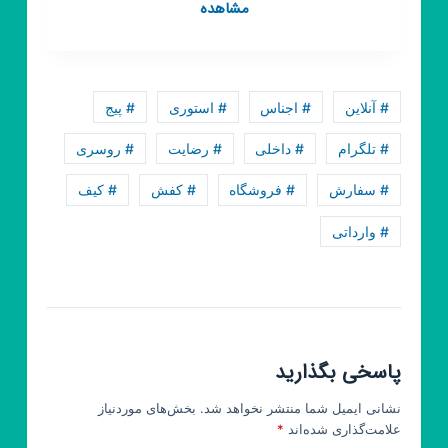
کانال
مشاهده
روبیکا
کفش،
کتونی،
نیم
# آنلاین
# اجناس
# استوری
# پیج
بوت،کفش
ساقدار
# تلگرام
# داخلی
# رضایت
# روسری
# سفارش
# فروشگاه
# کفش
# کیف
# وارداتی
پاسخی بگذارید
نشانی ایمیل شما منتشر نخواهد شد.
بخش‌های موردنیاز
علامت‌گذاری شده‌اند
*