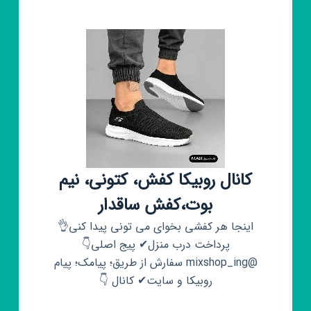
کفش
الماس
مجازی
💎
🧿
ارسال
رایگان
کانال روبیکا کفش، کتونی، نیم
بوت،کفش ساقدار
اینجا هر کفشی بخوای می تونی پیدا کنی👌
پرداخت درب منزل✔ پیج اصلی👇
@mixshop_ing سفارش از طریق؛ پیامک؛ پیام
روبیکا و سایت✔ کانال 👇