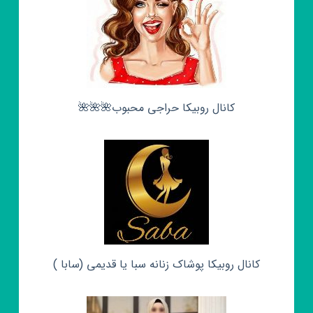
کانال روبیکا حراجی محبوب🌺🌺🌺
کانال روبیکا پوشاک زنانه سبا یا قدیمی (سابا )