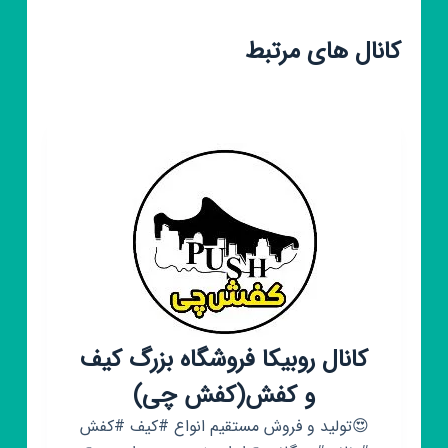
کانال های مرتبط
کانال روبیکا فروشگاه بزرگ کیف
و کفش(کفش چی)
😍تولید و فروش مستقیم انواع #کیف #کفش