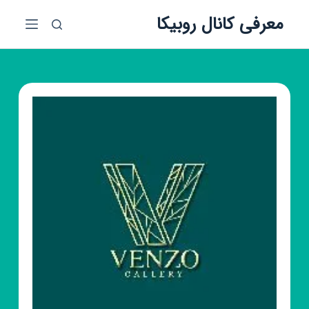
پ
معرفی کانال روبیکا
ر
ش
ب
ه
م
ح
ت
و
ا