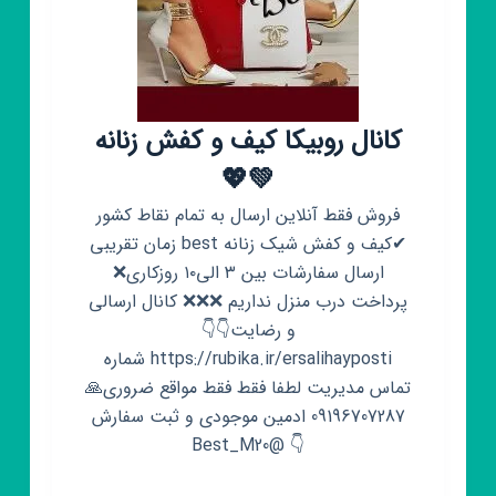
کانال روبیکا کیف و کفش زنانه
💚💖
فروش فقط آنلاین ارسال به تمام نقاط کشور
✔کیف و کفش شیک زنانه best زمان تقریبی
ارسال سفارشات بین ۳ الی۱۰ روزکاری❌
پرداخت درب منزل نداریم ❌❌❌ کانال ارسالی
و رضایت👇👇
https://rubika.ir/ersalihayposti شماره
تماس مدیریت لطفا فقط فقط مواقع ضروری🙏
09196707287 ادمین موجودی و ثبت سفارش
👇 @Best_M20