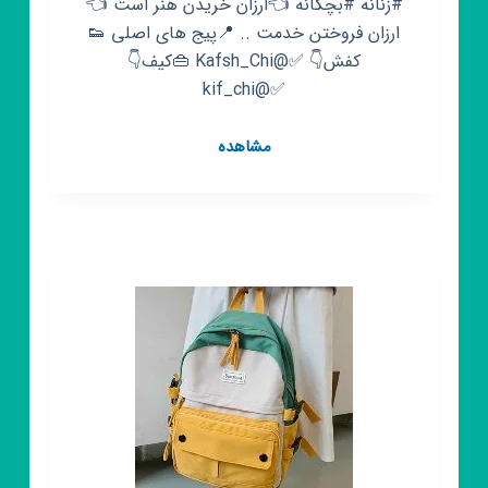
#زنانه #بچگانه 👈ارزان خریدن هنر است 👈
ارزان فروختن خدمت .. 📍پیج های اصلی 👟
کفش👇 ✅@Kafsh_Chi 👜کیف👇
✅@kif_chi
کانال
مشاهده
روبیکا
فروشگاه
بزرگ
کیف
و
کفش(کفش
چی)