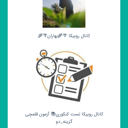
کانال روبیکا 🌴🌾بهاران🌴🌾
کانال روبیکا تست کنکوری📚 آزمون قلمچی‌‌
گزینه_دو