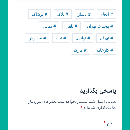
و
پخش
# انجام
# پاساژ
# پلاک
# پوشاک
کفش
بیتن(تهران)
# پوشاک تهران
# تلفن
# تماس
# تهران
# تولیدی
# ثبت
# سفارش
# کارخانه
# مارک
پاسخی بگذارید
نشانی ایمیل شما منتشر نخواهد شد.
بخش‌های موردنیاز
علامت‌گذاری شده‌اند
*
نام
*