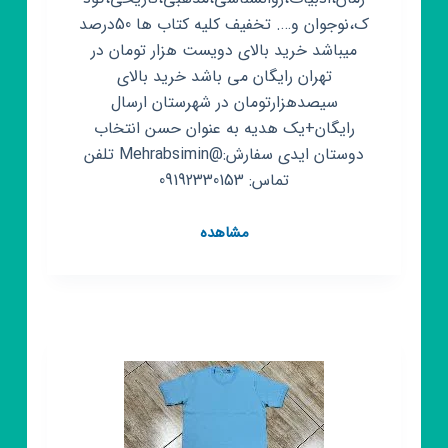
ک،نوجوان و…. تخفیف کلیه کتاب ها 50درصد
میباشد خرید بالای دویست هزار تومان در
تهران رایگان می باشد خرید بالای
سیصدهزارتومان در شهرستان ارسال
رایگان+یک هدیه به عنوان حسن انتخاب
دوستان ایدی سفارش:@Mehrabsimin تلفن
تماس: 09192330153
کانال
مشاهده
روبیکا
کافه
کتاب
شب
های
تهران