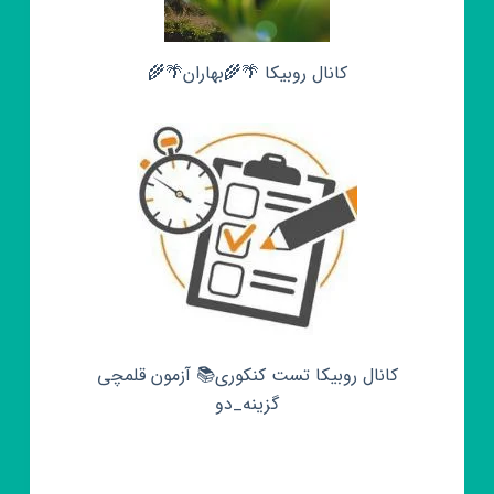
کانال روبیکا 🌴🌾بهاران🌴🌾
کانال روبیکا تست کنکوری📚 آزمون قلمچی‌‌
گزینه_دو