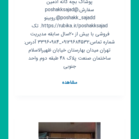
پوشاک بچه گانه ادمین
سفارش:@poshakksajad
@poshakk_sajadd:روبینو
https://rubika.ir/poshakksajad. تک
فروشی با بیش از ۲۰سال سابقه مدیریت
شماره تماس:۰۹۱۲۹۶۸۴۵۳۲_۳۳۹۶۰۹۸۴ آدرس:
تهران میدان بهارستان خیابان ظهیرالاسلام
ساختمان صنعت پلاک ۴۸ طبقه دوم واحد
جنوبی
کانال
مشاهده
روبیکا
تولیدی
پوشاک
بچه
گانه
سجاد