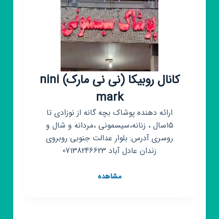
کانال روبیکا (نی نی مارک) nini
mark
ارائه دهنده پوشاک بچه گانه از نوزادی تا
۱۵سال ، زنانه،سیسمونی ،مردانه و شال و
روسری آدرس: بلوار عدالت جنوبی روبروی
زندان عادل آباد 07138246623
کانال
مشاهده
روبیکا
(نی
نی