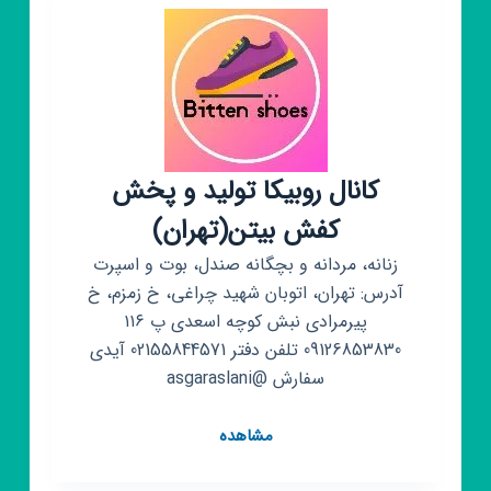
کانال روبیکا تولید و پخش
کفش بیتن(تهران)
زنانه، مردانه و بچگانه صندل، بوت و اسپرت
آدرس: تهران، اتوبان شهید چراغی، خ زمزم، خ
پیرمرادی نبش کوچه اسعدی پ ۱۱۶
09126853830 تلفن دفتر 02155844571 آیدی
سفارش @asgaraslani
کانال
مشاهده
روبیکا
تولید