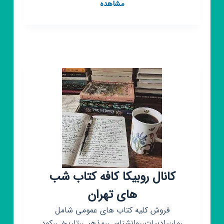
کانال
مشاهده
روبیکا
تولیدی
پوشاک
تن
زین
کانال روبیکا کافه کتاب شب
های تهران
فروش کلیه کتاب های عمومی شامل
رمان،ادبیات،روانشناسی،مذهبی،تاریخی،کود