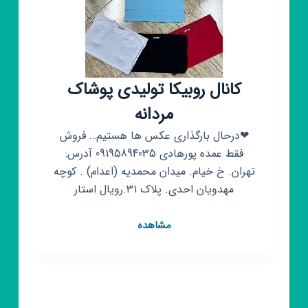
کانال روبیکا تولیدی پوشاک
مردانه
❤درحال بارگذاری عکس ها هستیم… فروش
فقط عمده پورهادی 09195894035 آدرس:
تهران. خ خیام. میدان محمدیه (اعدام) . کوچه
مهدویان احدی. پلاک ۳۱.رویال استار
کانال
مشاهده
روبیکا
تولیدی
پوشاک
مردانه