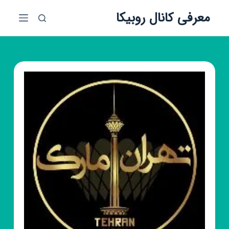
پ
معرفی کانال روبیکا
ر
ش
ب
ه
م
ح
ت
و
ا