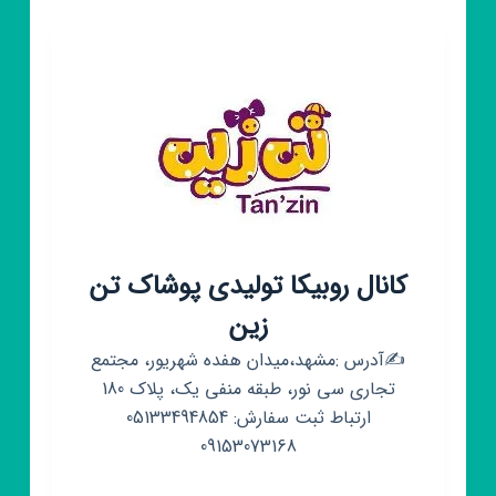
مارک)
nini
mark
کانال روبیکا تولیدی پوشاک تن
زین
✍آدرس :مشهد،میدان هفده شهریور، مجتمع
تجاری سی نور، طبقه منفی یک، پلاک 180
ارتباط ثبت سفارش: 05133494854
09153073168