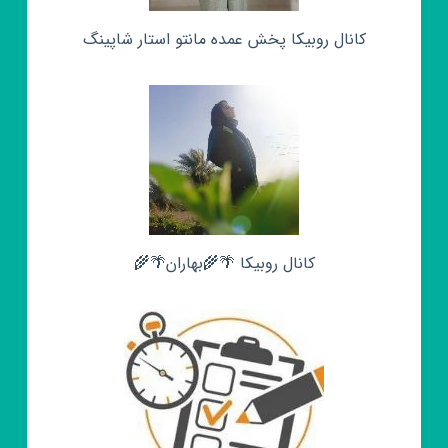
کانال روبیکا پخش عمده مانتو استار شاپینگ
کانال روبیکا 🌴🌾بهاران🌴🌾