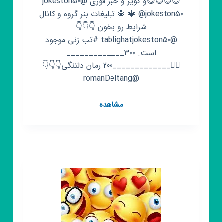
😍😍😍😋و کویز و خبر فوری @jokeston50
🔱 @jokeston50 🔱 تبلیغات بنر گروه و کانال
شرایط رو بخون 👇👇👇
@tablighatjokeston50 #تب زنی موجود
است. 300_____________
🚴‍♂️_____________200 رمان دلتنگی👇👇👇
@romanDeltang
کانال
مشاهده
روبیکا
🤣
جوک
و
کلیپ
خنده
دار
🤣