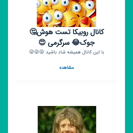
کانال روبیکا تست هوش🤔
جوک😂 سرگرمی 😍
با این کانال همیشه شاد باشید 😜😜😜
کانال
مشاهده
روبیکا
تست
هوش
🤔
جوک
😂
سرگرمی
😍