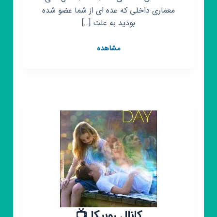
معماری داخلی که عده ای از شما عضو شده
بودید به علت […]
کانال
مشاهده
روبیکا
🏠
معماری
داخلی
🏠
کانال روبیکا 📺