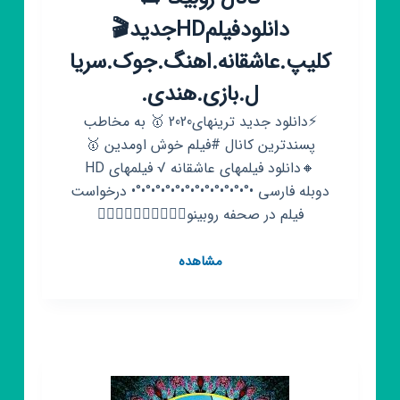
دانلودفیلمHDجدید🎬
کلیپ.عاشقانه.اهنگ.جوک.سریا
ل.بازی.هندی.
⚡دانلود جدید ترینهای2020 🥇 به مخاطب
پسندترین کانال #فیلم خوش اومدین 🥇
🔸دانلود فیلمهای عاشقانه √ فیلمهای HD
دوبله فارسی •°•°•°•°•°•°•°•°•°•°•°•°• درخواست
فیلم در صحفه روبینو👇🏻👇🏻👇🏻👇🏻👇🏻
کانال
مشاهده
روبیکا
📺
دانلودفیلمHDجدید
🎬
کلیپ.عاشقانه.اهنگ.جوک.سریال.ب