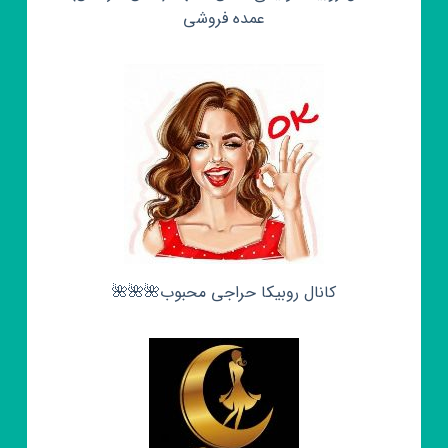
عمده فروشی
کانال روبیکا حراجی محبوب🌺🌺🌺