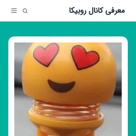
پ
معرفی کانال روبیکا
ر
ش
ب
ه
م
ح
ت
و
ا