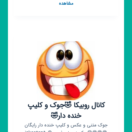
کانال
مشاهده
روبیکا
انیمیشن
پلاس|Animation
Plus
فیلم،
سریال،
کارتون
رایگان
ممبر
جوک
کانال روبیکا 🤣جوک و کلیپ
خنده دار🤣
جوک متنی و عکس و کلیپ خنده دار رایگان