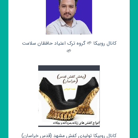
کانال روبیکا 🌱 گروه ترک اعتیاد حافظان سلامت
🌱
کانال روبیکا تولیدی کفش مشهد (قدس خراسان)